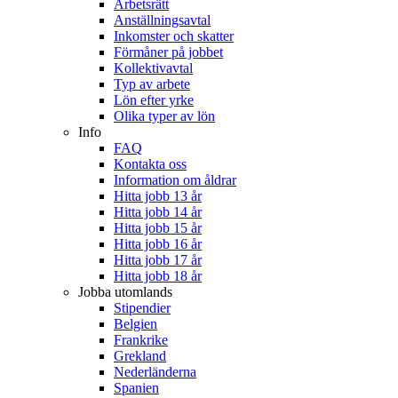
Arbetsrätt
Anställningsavtal
Inkomster och skatter
Förmåner på jobbet
Kollektivavtal
Typ av arbete
Lön efter yrke
Olika typer av lön
Info
FAQ
Kontakta oss
Information om åldrar
Hitta jobb 13 år
Hitta jobb 14 år
Hitta jobb 15 år
Hitta jobb 16 år
Hitta jobb 17 år
Hitta jobb 18 år
Jobba utomlands
Stipendier
Belgien
Frankrike
Grekland
Nederländerna
Spanien