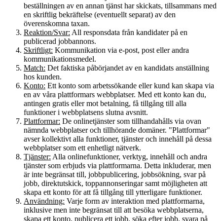
beställningen av en annan tjänst har skickats, tillsammans med
en skriftlig bekräftelse (eventuellt separat) av den
överenskomna taxan.
Reaktion/Svar:
All responsdata från kandidater på en
publicerad jobbannons.
Skriftligt:
Kommunikation via e-post, post eller andra
kommunikationsmedel.
Match:
Det faktiska påbörjandet av en kandidats anställning
hos kunden.
Konto:
Ett konto som arbetssökande eller kund kan skapa via
en av våra plattformars webbplatser. Med ett konto kan du,
antingen gratis eller mot betalning, få tillgång till alla
funktioner i webbplatsens slutna avsnitt.
Plattformar:
De onlinetjänster som tillhandahålls via ovan
nämnda webbplatser och tillhörande domäner. "Plattformar"
avser kollektivt alla funktioner, tjänster och innehåll på dessa
webbplatser som ett enhetligt nätverk.
Tjänster:
Alla onlinefunktioner, verktyg, innehåll och andra
tjänster som erbjuds via plattformarna. Detta inkluderar, men
är inte begränsat till, jobbpublicering, jobbsökning, svar på
jobb, direktutskick, toppannonseringar samt möjligheten att
skapa ett konto för att få tillgång till ytterligare funktioner.
Användning:
Varje form av interaktion med plattformarna,
inklusive men inte begränsat till att besöka webbplatserna,
skapa ett konto, publicera ett jobb, söka efter jobb, svara på