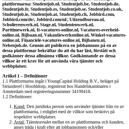
plattformarna: Studentjob.nl, Studentjob.be, Studentjob.de,
Studentjob.fr, Studentjob.es, Studentjob.se, Studentjob.co.uk,
Studentjob.ie, Studentjob.at, Studentjob.ch, Jobbird.com,
Jobbird.com/de/, Jobbird.com/nl/, Uitzendbureau.nl,
Scholierenwerk.nl, Stage.nl, Studentenwerk.nl,
Parttimewerk.nl, It-vacatures-online.nl, Vacatures-overheid-
online.nl, Bijbaan.nl, Vakantiewerkonline.nl, Winkel-vacatures-
online.nl, Financiele-vacatures-online.nl, Bijbanen.nl,
Nebenjob.de. Genom att publicera en jobbannons på en av
dessa plattformar bekräftar du att du har läst, förstått och
godkänner dessa allmänna villkor. Godkännande av dessa
villkor är ett krav för att använda våra tjänster och
webbplatser.
Artikel 1 – Definitioner
1.1 Plattformarna ingår i YoungCapital Holding B.V., beläget på
Siriusdreef i Hoofddorp, registrerat hos Handelskammaren i
Amsterdam med registreringsnummer 34199418.
1.2 Definitioner:
Kund:
Den juridiska person som använder tjänster från en av
plattformarna, i enlighet med de villkor som beskrivs på
respektive webbplatser.
Avtal:
Tjänsteavtalet mellan en av plattformarna och kunden,
anses träda i kraft efter att jobbannonsen och/eller