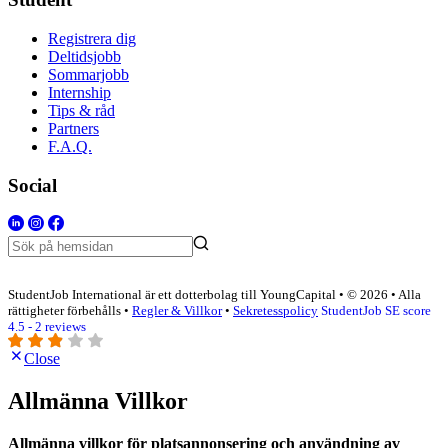
Registrera dig
Deltidsjobb
Sommarjobb
Internship
Tips & råd
Partners
F.A.Q.
Social
StudentJob International är ett dotterbolag till YoungCapital • © 2026 • Alla
rättigheter förbehålls •
Regler & Villkor
•
Sekretesspolicy
StudentJob SE score
4.5 - 2 reviews
Close
Allmänna Villkor
Allmänna villkor för platsannonsering och användning av