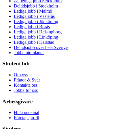
All lediga jobb Stockholm
Deltidsjobb i Stockholm
Lediga jobb i Malmö
Lediga jobb i Västerås
Lediga jobb i Jönköping
Lediga jobb i Borås
Lediga jobb i Helsingborg
Lediga jobb i Linköping
Lediga jobb i Karlstad
Deltidsjobb över hela Sverige
Jobba utomlands
StudentJob
Om oss
Frågor & Svar
Kontakta oss
Jobba för oss
Arbetsgivare
Hitta personal
Företagsprofil
Student