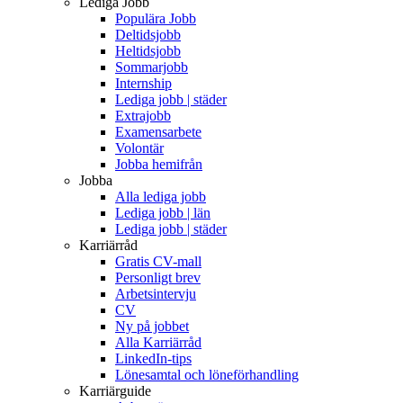
Lediga Jobb
Populära Jobb
Deltidsjobb
Heltidsjobb
Sommarjobb
Internship
Lediga jobb | städer
Extrajobb
Examensarbete
Volontär
Jobba hemifrån
Jobba
Alla lediga jobb
Lediga jobb | län
Lediga jobb | städer
Karriärråd
Gratis CV-mall
Personligt brev
Arbetsintervju
CV
Ny på jobbet
Alla Karriärråd
LinkedIn-tips
Lönesamtal och löneförhandling
Karriärguide