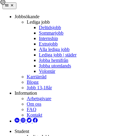
Jobbsökande
Lediga jobb
Deltidsjobb
Sommarjobb
Internship
Extrajobb
Alla lediga jobb
Lediga jobb | städer
Jobba hemifrån
Jobba utomlands
Volontär
Karriärråd
Blogg
Jobb 13-18år
Information
Arbetsgivare
Om oss
FAQ
Kontakt
Student