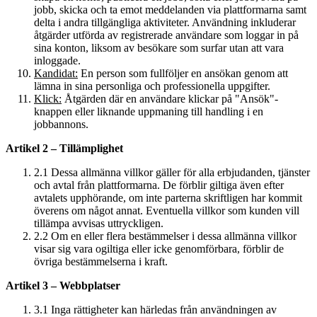
jobb, skicka och ta emot meddelanden via plattformarna samt
delta i andra tillgängliga aktiviteter. Användning inkluderar
åtgärder utförda av registrerade användare som loggar in på
sina konton, liksom av besökare som surfar utan att vara
inloggade.
Kandidat:
En person som fullföljer en ansökan genom att
lämna in sina personliga och professionella uppgifter.
Klick:
Åtgärden där en användare klickar på "Ansök"-
knappen eller liknande uppmaning till handling i en
jobbannons.
Artikel 2 – Tillämplighet
2.1 Dessa allmänna villkor gäller för alla erbjudanden, tjänster
och avtal från plattformarna. De förblir giltiga även efter
avtalets upphörande, om inte parterna skriftligen har kommit
överens om något annat. Eventuella villkor som kunden vill
tillämpa avvisas uttryckligen.
2.2 Om en eller flera bestämmelser i dessa allmänna villkor
visar sig vara ogiltiga eller icke genomförbara, förblir de
övriga bestämmelserna i kraft.
Artikel 3 – Webbplatser
3.1 Inga rättigheter kan härledas från användningen av