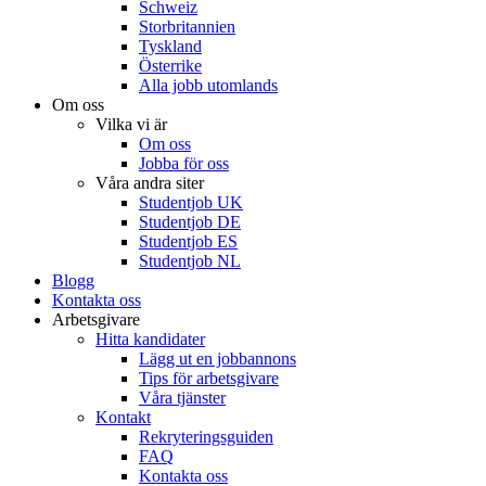
Schweiz
Storbritannien
Tyskland
Österrike
Alla jobb utomlands
Om oss
Vilka vi är
Om oss
Jobba för oss
Våra andra siter
Studentjob UK
Studentjob DE
Studentjob ES
Studentjob NL
Blogg
Kontakta oss
Arbetsgivare
Hitta kandidater
Lägg ut en jobbannons
Tips för arbetsgivare
Våra tjänster
Kontakt
Rekryteringsguiden
FAQ
Kontakta oss