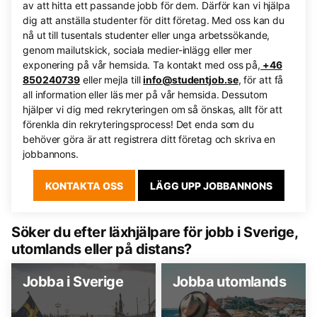
av att hitta ett passande jobb för dem. Därför kan vi hjälpa
dig att anställa studenter för ditt företag. Med oss kan du
nå ut till tusentals studenter eller unga arbetssökande,
genom mailutskick, sociala medier-inlägg eller mer
exponering på vår hemsida. Ta kontakt med oss på,
+46
850240739
eller mejla till
info@studentjob.se
, för att få
all information eller läs mer på vår hemsida. Dessutom
hjälper vi dig med rekryteringen om så önskas, allt för att
förenkla din rekryteringsprocess! Det enda som du
behöver göra är att registrera ditt företag och skriva en
jobbannons.
KONTAKTA OSS
LÄGG UPP JOBBANNONS
Söker du efter läxhjälpare för jobb i Sverige,
utomlands eller på distans?
Jobba i Sverige
Jobba utomlands