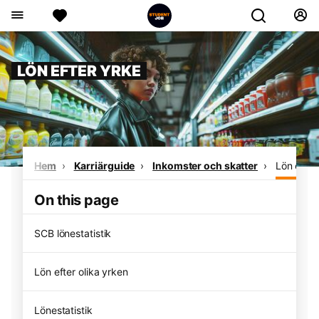
LÖN EFTER YRKE
Hem
Karriärguide
Inkomster och skatter
Lön efter
On this page
SCB lönestatistik
Lön efter olika yrken
Lönestatistik