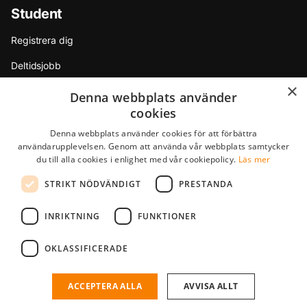
Student
Registrera dig
Deltidsjobb
×
Sommarjobb
Denna webbplats använder
cookies
Internship
Denna webbplats använder cookies för att förbättra
Tips & råd
användarupplevelsen. Genom att använda vår webbplats samtycker
du till alla cookies i enlighet med vår cookiepolicy.
Läs mer
Partners
STRIKT NÖDVÄNDIGT
PRESTANDA
F.A.Q.
INRIKTNING
FUNKTIONER
StudentJob International är ett dotterbolag till YoungCapital • ©
OKLASSIFICERADE
2026 • Alla rättigheter förbehålls •
Regler & Villkor
•
Sekretesspolicy
StudentJob SE score
4.5 - 2 reviews
ACCEPTERA ALLA
AVVISA ALLT