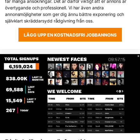
får många ansökningar. Det är därför viktigt att er annons är
övertygande och professionell. Vi har även andra
annonsmöjligheter som ger dig ännu bättre exponering och
självklart skräddarsydd rådgivning från oss.
LÄGG UPP EN KOSTNADSFRI JOBBANNONS