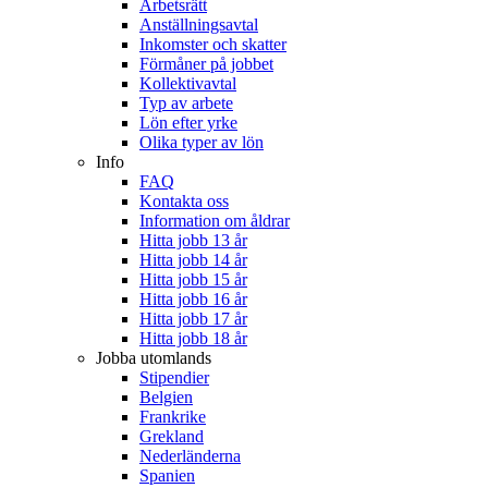
Arbetsrätt
Anställningsavtal
Inkomster och skatter
Förmåner på jobbet
Kollektivavtal
Typ av arbete
Lön efter yrke
Olika typer av lön
Info
FAQ
Kontakta oss
Information om åldrar
Hitta jobb 13 år
Hitta jobb 14 år
Hitta jobb 15 år
Hitta jobb 16 år
Hitta jobb 17 år
Hitta jobb 18 år
Jobba utomlands
Stipendier
Belgien
Frankrike
Grekland
Nederländerna
Spanien