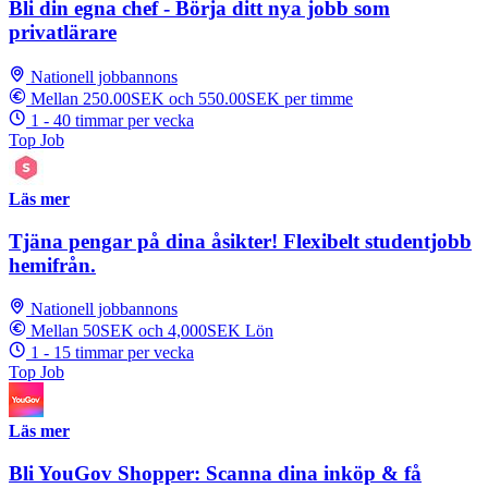
Bli din egna chef - Börja ditt nya jobb som
privatlärare
Nationell jobbannons
Mellan 250.00SEK och 550.00SEK per timme
1 - 40 timmar per vecka
Top Job
Läs mer
Tjäna pengar på dina åsikter! Flexibelt studentjobb
hemifrån.
Nationell jobbannons
Mellan 50SEK och 4,000SEK Lön
1 - 15 timmar per vecka
Top Job
Läs mer
Bli YouGov Shopper: Scanna dina inköp & få