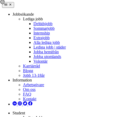
Jobbsökande
Lediga jobb
Deltidsjobb
Sommarjobb
Internship
Extrajobb
Alla lediga jobb
Lediga jobb | städer
Jobba hemifrån
Jobba utomlands
Volontär
Karriärråd
Blogg
Jobb 13-18år
Information
Arbetsgivare
Om oss
FAQ
Kontakt
Student