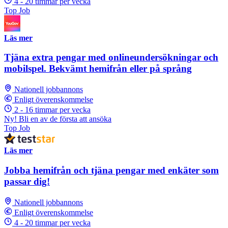
4 - 20 timmar per vecka
Top Job
Läs mer
Tjäna extra pengar med onlineundersökningar och
mobilspel. Bekvämt hemifrån eller på språng
Nationell jobbannons
Enligt överenskommelse
2 - 16 timmar per vecka
Ny! Bli en av de första att ansöka
Top Job
Läs mer
Jobba hemifrån och tjäna pengar med enkäter som
passar dig!
Nationell jobbannons
Enligt överenskommelse
4 - 20 timmar per vecka