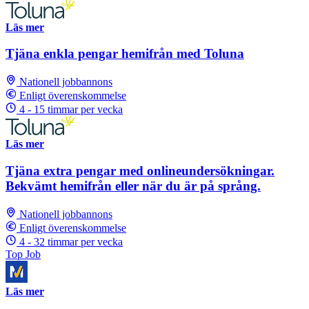
Läs mer
Tjäna enkla pengar hemifrån med Toluna
Nationell jobbannons
Enligt överenskommelse
4 - 15 timmar per vecka
Läs mer
Tjäna extra pengar med onlineundersökningar.
Bekvämt hemifrån eller när du är på språng.
Nationell jobbannons
Enligt överenskommelse
4 - 32 timmar per vecka
Top Job
Läs mer