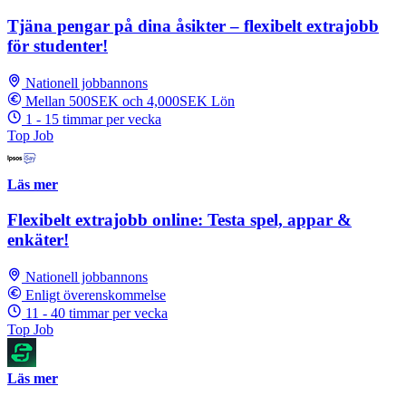
Tjäna pengar på dina åsikter – flexibelt extrajobb
för studenter!
Nationell jobbannons
Mellan 500SEK och 4,000SEK Lön
1 - 15 timmar per vecka
Top Job
Läs mer
Flexibelt extrajobb online: Testa spel, appar &
enkäter!
Nationell jobbannons
Enligt överenskommelse
11 - 40 timmar per vecka
Top Job
Läs mer