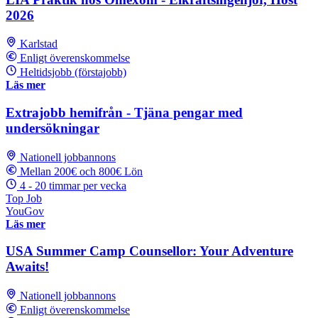
2026
Karlstad
Enligt överenskommelse
Heltidsjobb (förstajobb)
Läs mer
Extrajobb hemifrån - Tjäna pengar med
undersökningar
Nationell jobbannons
Mellan 200€ och 800€ Lön
4 - 20 timmar per vecka
Top Job
YouGov
Läs mer
USA Summer Camp Counsellor: Your Adventure
Awaits!
Nationell jobbannons
Enligt överenskommelse