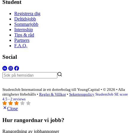
Student
Registrera dig
Deltidsjobb
Sommarjobb
Internship
Tips & råd
Partners
F.A.Q.
Social
StudentJob International är ett dotterbolag till YoungCapital • © 2026 • Alla
rättigheter förbehålls •
Regler & Villkor
•
Sekretesspolicy
StudentJob SE score
4.5 - 2 reviews
Close
Hur rangordnar vi jobb?
Rangordning av jobbannonser