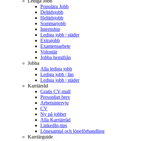
Lediga Jobb
Populära Jobb
Deltidsjobb
Heltidsjobb
Sommarjobb
Internship
Lediga jobb | städer
Extrajobb
Examensarbete
Volontär
Jobba hemifrån
Jobba
Alla lediga jobb
Lediga jobb | län
Lediga jobb | städer
Karriärråd
Gratis CV-mall
Personligt brev
Arbetsintervju
CV
Ny på jobbet
Alla Karriärråd
LinkedIn-tips
Lönesamtal och löneförhandling
Karriärguide