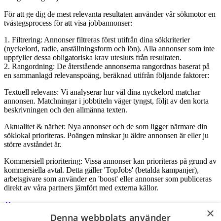
För att ge dig de mest relevanta resultaten använder vår sökmotor en
tvåstegsprocess för att visa jobbannonser:
1. Filtrering: Annonser filtreras först utifrån dina sökkriterier
(nyckelord, radie, anställningsform och lön). Alla annonser som inte
uppfyller dessa obligatoriska krav utesluts från resultaten.
2. Rangordning: De återstående annonserna rangordnas baserat på
en sammanlagd relevanspoäng, beräknad utifrån följande faktorer:
Textuell relevans: Vi analyserar hur väl dina nyckelord matchar
annonsen. Matchningar i jobbtiteln väger tyngst, följt av den korta
beskrivningen och den allmänna texten.
Aktualitet & närhet: Nya annonser och de som ligger närmare din
söklokal prioriteras. Poängen minskar ju äldre annonsen är eller ju
större avståndet är.
Kommersiell prioritering: Vissa annonser kan prioriteras på grund av
kommersiella avtal. Detta gäller 'TopJobs' (betalda kampanjer),
arbetsgivare som använder en 'boost' eller annonser som publiceras
direkt av våra partners jämfört med externa källor.
×
Denna webbplats använder