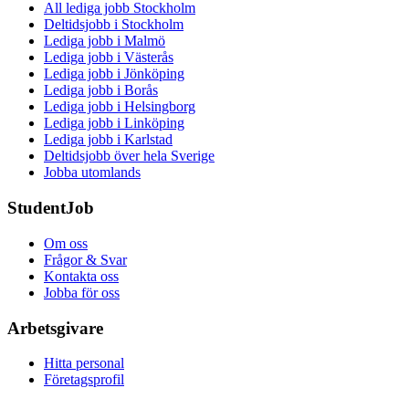
All lediga jobb Stockholm
Deltidsjobb i Stockholm
Lediga jobb i Malmö
Lediga jobb i Västerås
Lediga jobb i Jönköping
Lediga jobb i Borås
Lediga jobb i Helsingborg
Lediga jobb i Linköping
Lediga jobb i Karlstad
Deltidsjobb över hela Sverige
Jobba utomlands
StudentJob
Om oss
Frågor & Svar
Kontakta oss
Jobba för oss
Arbetsgivare
Hitta personal
Företagsprofil