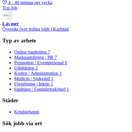
4 - 40 timmar per vecka
Top Job
Läs mer
Översikt över lediga jobb i Karlstad
Typ av arbete
Online marketing
7
Marknadsföring / PR
7
Promotion / Eventpersonal
6
Utbildning
2
Kontor / Administration
1
Medicin / Sjukvård
1
Försäljning / Inköp
1
Städning / Fastighetsskötsel
1
Städer
Kristinehamn
Sök jobb via ort