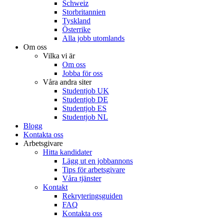
Schweiz
Storbritannien
Tyskland
Österrike
Alla jobb utomlands
Om oss
Vilka vi är
Om oss
Jobba för oss
Våra andra siter
Studentjob UK
Studentjob DE
Studentjob ES
Studentjob NL
Blogg
Kontakta oss
Arbetsgivare
Hitta kandidater
Lägg ut en jobbannons
Tips för arbetsgivare
Våra tjänster
Kontakt
Rekryteringsguiden
FAQ
Kontakta oss