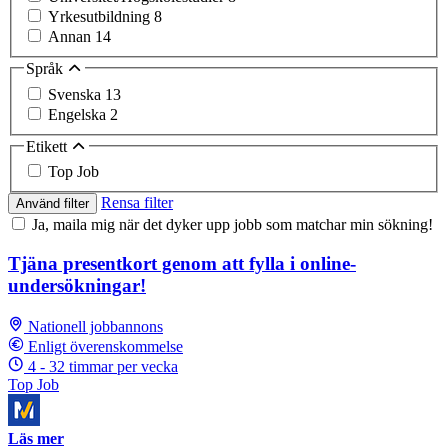
Yrkesutbildning
8
Annan
14
Språk
Svenska
13
Engelska
2
Etikett
Top Job
Rensa filter
Använd filter
Ja, maila mig när det dyker upp jobb som matchar min sökning!
Tjäna presentkort genom att fylla i online-
undersökningar!
Nationell jobbannons
Enligt överenskommelse
4 - 32 timmar per vecka
Top Job
Läs mer