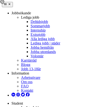
Jobbsökande
Lediga jobb
Deltidsjobb
Sommarjobb
Internship
Extrajobb
Alla lediga jobb
Lediga jobb | städer
Jobba hemifrån
Jobba utomlands
Volontär
Karriärråd
Blogg
Jobb 13-18år
Information
Arbetsgivare
Om oss
FAQ
Kontakt
Student