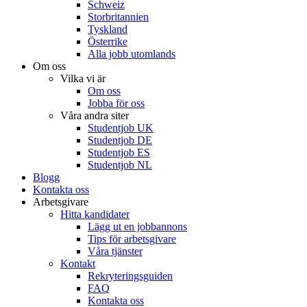
Schweiz
Storbritannien
Tyskland
Österrike
Alla jobb utomlands
Om oss
Vilka vi är
Om oss
Jobba för oss
Våra andra siter
Studentjob UK
Studentjob DE
Studentjob ES
Studentjob NL
Blogg
Kontakta oss
Arbetsgivare
Hitta kandidater
Lägg ut en jobbannons
Tips för arbetsgivare
Våra tjänster
Kontakt
Rekryteringsguiden
FAQ
Kontakta oss