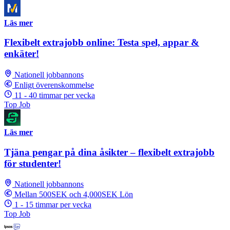
Läs mer
Flexibelt extrajobb online: Testa spel, appar &
enkäter!
Nationell jobbannons
Enligt överenskommelse
11 - 40 timmar per vecka
Top Job
Läs mer
Tjäna pengar på dina åsikter – flexibelt extrajobb
för studenter!
Nationell jobbannons
Mellan 500SEK och 4,000SEK Lön
1 - 15 timmar per vecka
Top Job