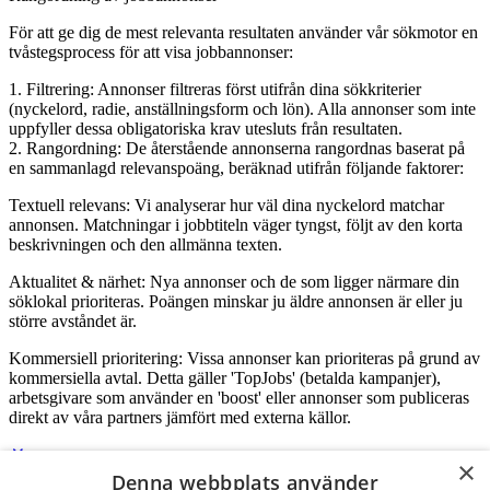
För att ge dig de mest relevanta resultaten använder vår sökmotor en
tvåstegsprocess för att visa jobbannonser:
1. Filtrering: Annonser filtreras först utifrån dina sökkriterier
(nyckelord, radie, anställningsform och lön). Alla annonser som inte
uppfyller dessa obligatoriska krav utesluts från resultaten.
2. Rangordning: De återstående annonserna rangordnas baserat på
en sammanlagd relevanspoäng, beräknad utifrån följande faktorer:
Textuell relevans: Vi analyserar hur väl dina nyckelord matchar
annonsen. Matchningar i jobbtiteln väger tyngst, följt av den korta
beskrivningen och den allmänna texten.
Aktualitet & närhet: Nya annonser och de som ligger närmare din
söklokal prioriteras. Poängen minskar ju äldre annonsen är eller ju
större avståndet är.
Kommersiell prioritering: Vissa annonser kan prioriteras på grund av
kommersiella avtal. Detta gäller 'TopJobs' (betalda kampanjer),
arbetsgivare som använder en 'boost' eller annonser som publiceras
direkt av våra partners jämfört med externa källor.
×
Denna webbplats använder