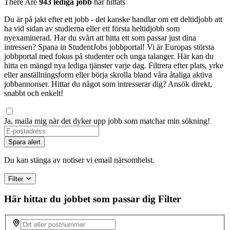
There Are
943 lediga jobb
har hittats
Du är på jakt efter ett jobb - det kanske handlar om ett deltidjobb att
ha vid sidan av studierna eller ett första heltidjobb som
nyexaminerad. Har du svårt att hitta ett som passar just dina
intressen? Spana in StudentJobs jobbportal! Vi är Europas största
jobbportal med fokus på studenter och unga talanger. Här kan du
hitta en mängd nya lediga tjänster varje dag. Filtrera efter plats, yrke
eller anställningsform eller börja skrolla bland våra åtaliga aktiva
jobbannonser. Hittar du något som intresserar dig? Ansök direkt,
snabbt och enkelt!
Ja, maila mig när det dyker upp jobb som matchar min sökning!
Spara alert
Du kan stänga av notiser vi email närsomhelst.
Filter
Här hittar du jobbet som passar dig
Filter