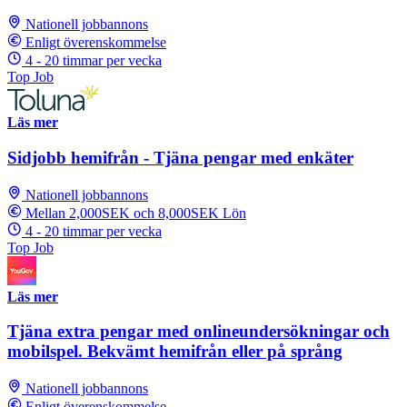
Nationell jobbannons
Enligt överenskommelse
4 - 20 timmar per vecka
Top Job
Läs mer
Sidjobb hemifrån - Tjäna pengar med enkäter
Nationell jobbannons
Mellan 2,000SEK och 8,000SEK Lön
4 - 20 timmar per vecka
Top Job
Läs mer
Tjäna extra pengar med onlineundersökningar och
mobilspel. Bekvämt hemifrån eller på språng
Nationell jobbannons
Enligt överenskommelse