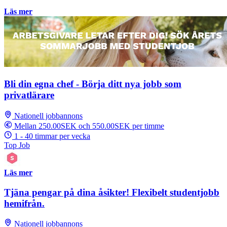
Läs mer
Bli din egna chef - Börja ditt nya jobb som
privatlärare
Nationell jobbannons
Mellan 250.00SEK och 550.00SEK per timme
1 - 40 timmar per vecka
Top Job
Läs mer
Tjäna pengar på dina åsikter! Flexibelt studentjobb
hemifrån.
Nationell jobbannons