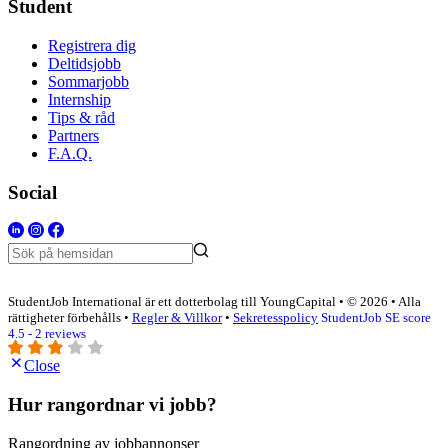
Student
Registrera dig
Deltidsjobb
Sommarjobb
Internship
Tips & råd
Partners
F.A.Q.
Social
StudentJob International är ett dotterbolag till YoungCapital • © 2026 • Alla
rättigheter förbehålls •
Regler & Villkor
•
Sekretesspolicy
StudentJob SE score
4.5 - 2 reviews
Close
Hur rangordnar vi jobb?
Rangordning av jobbannonser