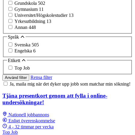
Grundskola
502
Gymnasium
11
Universitet/Högskolestudier
13
Yrkesutbildning
13
Annan
448
Språk
Svenska
505
Engelska
6
Etikett
Top Job
Rensa filter
Använd filter
Ja, maila mig när det dyker upp jobb som matchar min sökning!
Tjäna presentkort genom att fylla i online-
undersökningar!
Nationell jobbannons
Enligt överenskommelse
4 - 32 timmar per vecka
Top Job