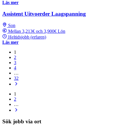
Läs mer
Assistent Uitvoerder Laagspanning
Son
Mellan 3,213€ och 3,900€ Lön
Heltidsjobb (erfaren)
Läs mer
1
2
3
4
…
32
1
2
…
Sök jobb via ort