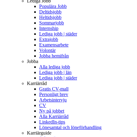
Lediga Jobb
Populära Jobb
Deltidsjobb
Heltidsjobb
Sommarjobb
Internship
Lediga jobb | städer
Extrajobb
Examensarbete
Volontär
Jobba hemifrån
Jobba
Alla lediga jobb
Lediga jobb | län
Lediga jobb | städer
Karriärråd
Gratis CV-mall
Personligt brev
Arbetsintervju
CV
Ny på jobbet
Alla Karriärråd
LinkedIn-tips
Lönesamtal och löneförhandling
Karriärguide