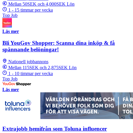
Mellan 50SEK och 4,000SEK Lön
1 - 15 timmar per vecka
Top Job
Läs mer
Bli YouGov Shopper: Scanna dina inköp & få
spännande belöningar!
Nationell jobbannons
Mellan 115SEK och 2,875SEK Lön
1 - 10 timmar per vecka
Top Job
Läs mer
Extrajobb hemifrån som Toluna influencer