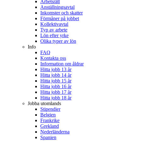
Arbetsrätt
Anställningsavtal
Inkomster och skatter
Förmåner på jobbet
Kollektivavtal
Typ av arbete
Lön efter yrke
Olika typer av lön
Info
FAQ
Kontakta oss
Information om åldrar
Hitta jobb 13 år
Hitta jobb 14 år
Hitta jobb 15 år
Hitta jobb 16 år
Hitta jobb 17 år
Hitta jobb 18 år
Jobba utomlands
Stipendier
Belgien
Frankrike
Grekland
Nederländerna
Spanien