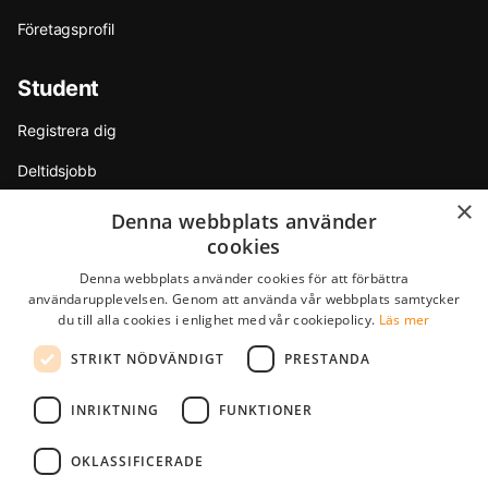
Företagsprofil
Student
Registrera dig
Deltidsjobb
×
Sommarjobb
Denna webbplats använder
cookies
Internship
Denna webbplats använder cookies för att förbättra
Tips & råd
användarupplevelsen. Genom att använda vår webbplats samtycker
du till alla cookies i enlighet med vår cookiepolicy.
Läs mer
Partners
STRIKT NÖDVÄNDIGT
PRESTANDA
F.A.Q.
INRIKTNING
FUNKTIONER
StudentJob International är ett dotterbolag till YoungCapital • ©
OKLASSIFICERADE
2026 • Alla rättigheter förbehålls •
Regler & Villkor
•