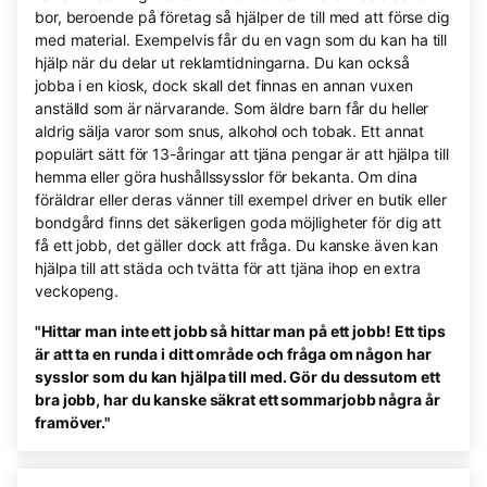
bor, beroende på företag så hjälper de till med att förse dig
med material. Exempelvis får du en vagn som du kan ha till
hjälp när du delar ut reklamtidningarna. Du kan också
jobba i en kiosk, dock skall det finnas en annan vuxen
anställd som är närvarande. Som äldre barn får du heller
aldrig sälja varor som snus, alkohol och tobak. Ett annat
populärt sätt för 13-åringar att tjäna pengar är att hjälpa till
hemma eller göra hushållssysslor för bekanta. Om dina
föräldrar eller deras vänner till exempel driver en butik eller
bondgård finns det säkerligen goda möjligheter för dig att
få ett jobb, det gäller dock att fråga. Du kanske även kan
hjälpa till att städa och tvätta för att tjäna ihop en extra
veckopeng.
"Hittar man inte ett jobb så hittar man på ett jobb! Ett tips
är att ta en runda i ditt område och fråga om någon har
sysslor som du kan hjälpa till med. Gör du dessutom ett
bra jobb, har du kanske säkrat ett sommarjobb några år
framöver."