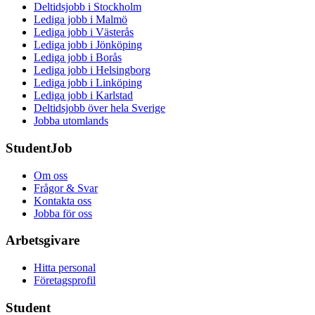
Deltidsjobb i Stockholm
Lediga jobb i Malmö
Lediga jobb i Västerås
Lediga jobb i Jönköping
Lediga jobb i Borås
Lediga jobb i Helsingborg
Lediga jobb i Linköping
Lediga jobb i Karlstad
Deltidsjobb över hela Sverige
Jobba utomlands
StudentJob
Om oss
Frågor & Svar
Kontakta oss
Jobba för oss
Arbetsgivare
Hitta personal
Företagsprofil
Student