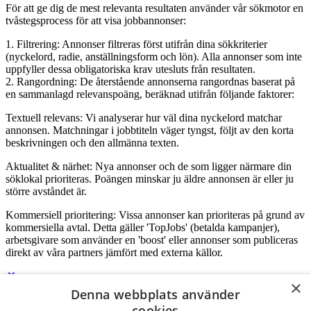
För att ge dig de mest relevanta resultaten använder vår sökmotor en
tvåstegsprocess för att visa jobbannonser:
1. Filtrering: Annonser filtreras först utifrån dina sökkriterier
(nyckelord, radie, anställningsform och lön). Alla annonser som inte
uppfyller dessa obligatoriska krav utesluts från resultaten.
2. Rangordning: De återstående annonserna rangordnas baserat på
en sammanlagd relevanspoäng, beräknad utifrån följande faktorer:
Textuell relevans: Vi analyserar hur väl dina nyckelord matchar
annonsen. Matchningar i jobbtiteln väger tyngst, följt av den korta
beskrivningen och den allmänna texten.
Aktualitet & närhet: Nya annonser och de som ligger närmare din
söklokal prioriteras. Poängen minskar ju äldre annonsen är eller ju
större avståndet är.
Kommersiell prioritering: Vissa annonser kan prioriteras på grund av
kommersiella avtal. Detta gäller 'TopJobs' (betalda kampanjer),
arbetsgivare som använder en 'boost' eller annonser som publiceras
direkt av våra partners jämfört med externa källor.
×
Denna webbplats använder
Logga in som företag
cookies