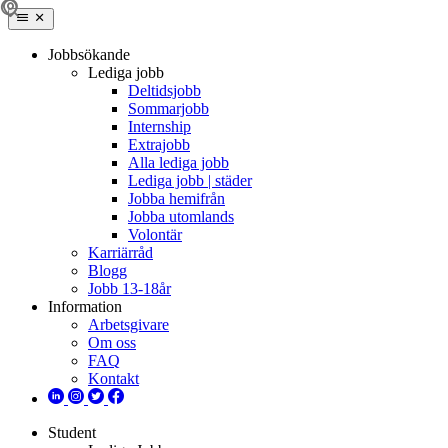
Jobbsökande
Lediga jobb
Deltidsjobb
Sommarjobb
Internship
Extrajobb
Alla lediga jobb
Lediga jobb | städer
Jobba hemifrån
Jobba utomlands
Volontär
Karriärråd
Blogg
Jobb 13-18år
Information
Arbetsgivare
Om oss
FAQ
Kontakt
Student