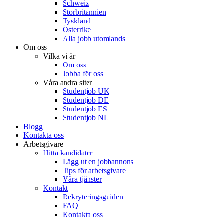
Schweiz
Storbritannien
Tyskland
Österrike
Alla jobb utomlands
Om oss
Vilka vi är
Om oss
Jobba för oss
Våra andra siter
Studentjob UK
Studentjob DE
Studentjob ES
Studentjob NL
Blogg
Kontakta oss
Arbetsgivare
Hitta kandidater
Lägg ut en jobbannons
Tips för arbetsgivare
Våra tjänster
Kontakt
Rekryteringsguiden
FAQ
Kontakta oss