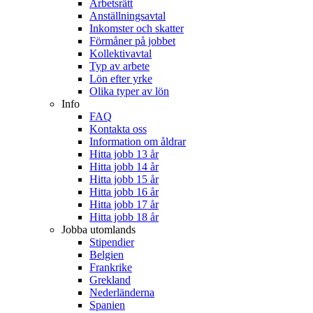
Arbetsrätt
Anställningsavtal
Inkomster och skatter
Förmåner på jobbet
Kollektivavtal
Typ av arbete
Lön efter yrke
Olika typer av lön
Info
FAQ
Kontakta oss
Information om åldrar
Hitta jobb 13 år
Hitta jobb 14 år
Hitta jobb 15 år
Hitta jobb 16 år
Hitta jobb 17 år
Hitta jobb 18 år
Jobba utomlands
Stipendier
Belgien
Frankrike
Grekland
Nederländerna
Spanien