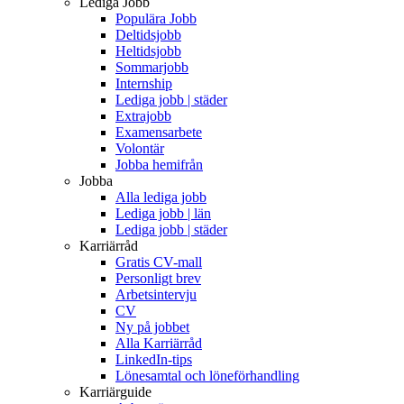
Lediga Jobb
Populära Jobb
Deltidsjobb
Heltidsjobb
Sommarjobb
Internship
Lediga jobb | städer
Extrajobb
Examensarbete
Volontär
Jobba hemifrån
Jobba
Alla lediga jobb
Lediga jobb | län
Lediga jobb | städer
Karriärråd
Gratis CV-mall
Personligt brev
Arbetsintervju
CV
Ny på jobbet
Alla Karriärråd
LinkedIn-tips
Lönesamtal och löneförhandling
Karriärguide