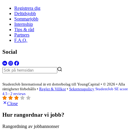
Registrera dig
Deltidsjobb
Sommarjobb
Internship
Tips & råd
Partners
F.A.Q.
Social
StudentJob International är ett dotterbolag till YoungCapital • © 2026 • Alla
rättigheter förbehålls •
Regler & Villkor
•
Sekretesspolicy
StudentJob SE score
4.5 - 2 reviews
Close
Hur rangordnar vi jobb?
Rangordning av jobbannonser