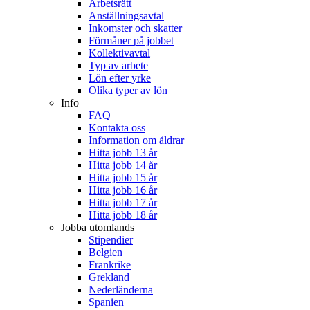
Arbetsrätt
Anställningsavtal
Inkomster och skatter
Förmåner på jobbet
Kollektivavtal
Typ av arbete
Lön efter yrke
Olika typer av lön
Info
FAQ
Kontakta oss
Information om åldrar
Hitta jobb 13 år
Hitta jobb 14 år
Hitta jobb 15 år
Hitta jobb 16 år
Hitta jobb 17 år
Hitta jobb 18 år
Jobba utomlands
Stipendier
Belgien
Frankrike
Grekland
Nederländerna
Spanien