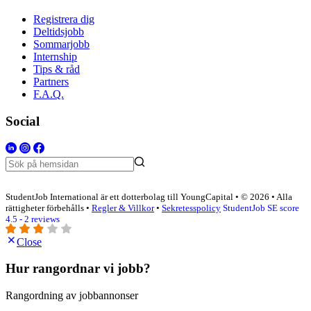
Registrera dig
Deltidsjobb
Sommarjobb
Internship
Tips & råd
Partners
F.A.Q.
Social
StudentJob International är ett dotterbolag till YoungCapital • © 2026 • Alla
rättigheter förbehålls •
Regler & Villkor
•
Sekretesspolicy
StudentJob SE score
4.5 - 2 reviews
Close
Hur rangordnar vi jobb?
Rangordning av jobbannonser