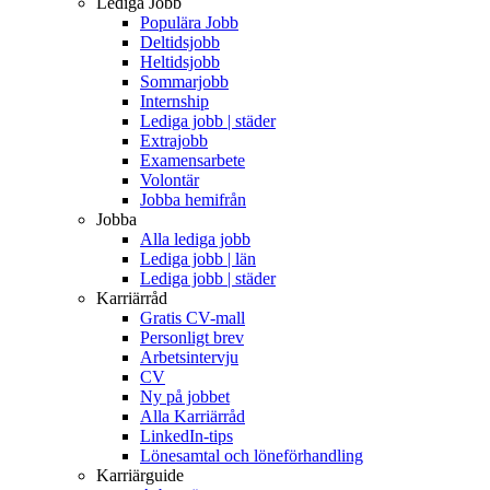
Lediga Jobb
Populära Jobb
Deltidsjobb
Heltidsjobb
Sommarjobb
Internship
Lediga jobb | städer
Extrajobb
Examensarbete
Volontär
Jobba hemifrån
Jobba
Alla lediga jobb
Lediga jobb | län
Lediga jobb | städer
Karriärråd
Gratis CV-mall
Personligt brev
Arbetsintervju
CV
Ny på jobbet
Alla Karriärråd
LinkedIn-tips
Lönesamtal och löneförhandling
Karriärguide