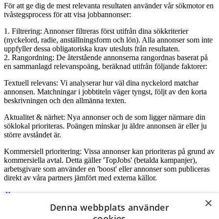
För att ge dig de mest relevanta resultaten använder vår sökmotor en
tvåstegsprocess för att visa jobbannonser:
1. Filtrering: Annonser filtreras först utifrån dina sökkriterier
(nyckelord, radie, anställningsform och lön). Alla annonser som inte
uppfyller dessa obligatoriska krav utesluts från resultaten.
2. Rangordning: De återstående annonserna rangordnas baserat på
en sammanlagd relevanspoäng, beräknad utifrån följande faktorer:
Textuell relevans: Vi analyserar hur väl dina nyckelord matchar
annonsen. Matchningar i jobbtiteln väger tyngst, följt av den korta
beskrivningen och den allmänna texten.
Aktualitet & närhet: Nya annonser och de som ligger närmare din
söklokal prioriteras. Poängen minskar ju äldre annonsen är eller ju
större avståndet är.
Kommersiell prioritering: Vissa annonser kan prioriteras på grund av
kommersiella avtal. Detta gäller 'TopJobs' (betalda kampanjer),
arbetsgivare som använder en 'boost' eller annonser som publiceras
direkt av våra partners jämfört med externa källor.
×
Denna webbplats använder
Logga in som företag
cookies