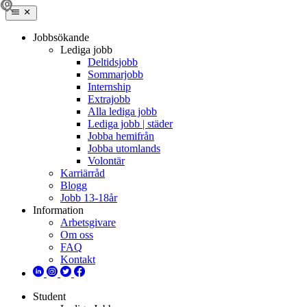
Jobbsökande
Lediga jobb
Deltidsjobb
Sommarjobb
Internship
Extrajobb
Alla lediga jobb
Lediga jobb | städer
Jobba hemifrån
Jobba utomlands
Volontär
Karriärråd
Blogg
Jobb 13-18år
Information
Arbetsgivare
Om oss
FAQ
Kontakt
Student