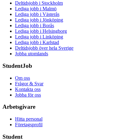
Deltidsjobb i Stockholm
Lediga jobb i Malmö
Lediga jobb i Västerås
Lediga jobb i Jönköping
Lediga jobb i Borås
Lediga jobb i Helsingborg
Lediga jobb i Linköping
Lediga jobb i Karlstad
Deltidsjobb över hela Sverige
Jobba utomlands
StudentJob
Om oss
Frågor & Svar
Kontakta oss
Jobba för oss
Arbetsgivare
Hitta personal
Företagsprofil
Student