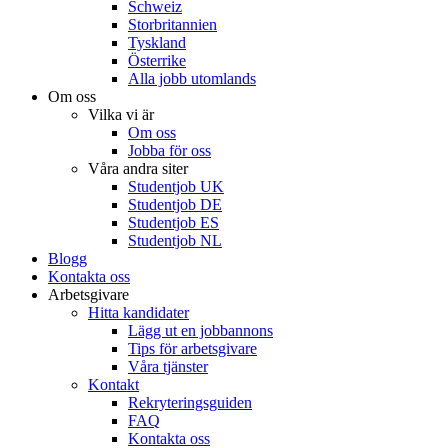
Schweiz
Storbritannien
Tyskland
Österrike
Alla jobb utomlands
Om oss
Vilka vi är
Om oss
Jobba för oss
Våra andra siter
Studentjob UK
Studentjob DE
Studentjob ES
Studentjob NL
Blogg
Kontakta oss
Arbetsgivare
Hitta kandidater
Lägg ut en jobbannons
Tips för arbetsgivare
Våra tjänster
Kontakt
Rekryteringsguiden
FAQ
Kontakta oss