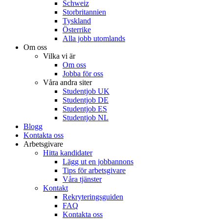
Schweiz
Storbritannien
Tyskland
Österrike
Alla jobb utomlands
Om oss
Vilka vi är
Om oss
Jobba för oss
Våra andra siter
Studentjob UK
Studentjob DE
Studentjob ES
Studentjob NL
Blogg
Kontakta oss
Arbetsgivare
Hitta kandidater
Lägg ut en jobbannons
Tips för arbetsgivare
Våra tjänster
Kontakt
Rekryteringsguiden
FAQ
Kontakta oss