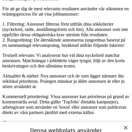
För att ge dig de mest relevanta resultaten använder vår sökmotor en
tvåstegsprocess för att visa jobbannonser:
1. Filtrering: Annonser filtreras först utifrån dina sökkriterier
(nyckelord, radie, anställningsform och lön). Alla annonser som inte
uppfyller dessa obligatoriska krav utesluts från resultaten.
2. Rangordning: De återstående annonserna rangordnas baserat på
en sammanlagd relevanspoäng, beräknad utifrån följande faktorer:
Textuell relevans: Vi analyserar hur väl dina nyckelord matchar
annonsen. Matchningar i jobbtiteln väger tyngst, följt av den korta
beskrivningen och den allmänna texten.
Aktualitet & närhet: Nya annonser och de som ligger närmare din
söklokal prioriteras. Poängen minskar ju äldre annonsen är eller ju
större avståndet är.
Kommersiell prioritering: Vissa annonser kan prioriteras på grund av
kommersiella avtal. Detta gäller 'TopJobs' (betalda kampanjer),
arbetsgivare som använder en 'boost' eller annonser som publiceras
direkt av våra partners jämfört med externa källor.
×
Denna webbplats använder