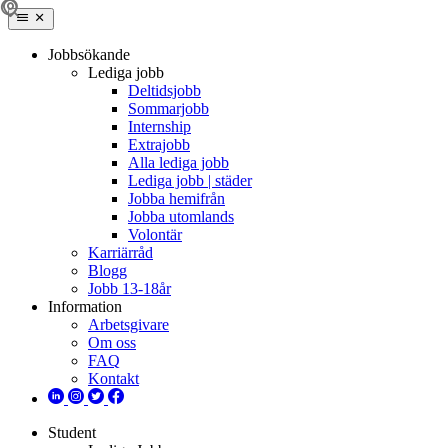
Jobbsökande
Lediga jobb
Deltidsjobb
Sommarjobb
Internship
Extrajobb
Alla lediga jobb
Lediga jobb | städer
Jobba hemifrån
Jobba utomlands
Volontär
Karriärråd
Blogg
Jobb 13-18år
Information
Arbetsgivare
Om oss
FAQ
Kontakt
Student