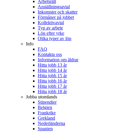
Arbetsrätt
Anställningsavtal
Inkomster och skatter
Förmåner på jobbet
Kollektivavtal
Typ av arbete
Lön efter yrke
Olika typer av lön
Info
FAQ
Kontakta oss
Information om åldrar
Hitta jobb 13 år
Hitta jobb 14 år
Hitta jobb 15 år
Hitta jobb 16 år
Hitta jobb 17 år
Hitta jobb 18 år
Jobba utomlands
Stipendier
Belgien
Frankrike
Grekland
Nederländerna
Spanien