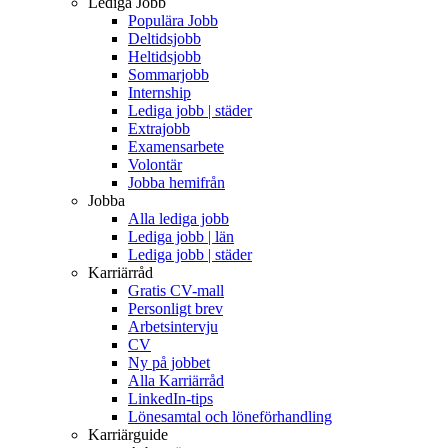
Lediga Jobb
Populära Jobb
Deltidsjobb
Heltidsjobb
Sommarjobb
Internship
Lediga jobb | städer
Extrajobb
Examensarbete
Volontär
Jobba hemifrån
Jobba
Alla lediga jobb
Lediga jobb | län
Lediga jobb | städer
Karriärråd
Gratis CV-mall
Personligt brev
Arbetsintervju
CV
Ny på jobbet
Alla Karriärråd
LinkedIn-tips
Lönesamtal och löneförhandling
Karriärguide