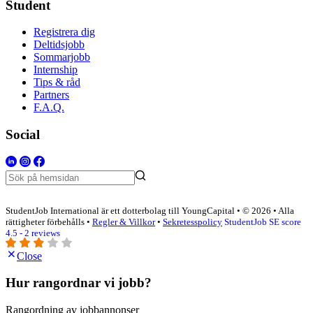
Student
Registrera dig
Deltidsjobb
Sommarjobb
Internship
Tips & råd
Partners
F.A.Q.
Social
StudentJob International är ett dotterbolag till YoungCapital • © 2026 • Alla
rättigheter förbehålls •
Regler & Villkor
•
Sekretesspolicy
StudentJob SE score
4.5 - 2 reviews
Close
Hur rangordnar vi jobb?
Rangordning av jobbannonser