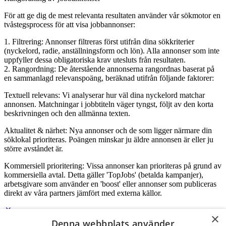
För att ge dig de mest relevanta resultaten använder vår sökmotor en
tvåstegsprocess för att visa jobbannonser:
1. Filtrering: Annonser filtreras först utifrån dina sökkriterier
(nyckelord, radie, anställningsform och lön). Alla annonser som inte
uppfyller dessa obligatoriska krav utesluts från resultaten.
2. Rangordning: De återstående annonserna rangordnas baserat på
en sammanlagd relevanspoäng, beräknad utifrån följande faktorer:
Textuell relevans: Vi analyserar hur väl dina nyckelord matchar
annonsen. Matchningar i jobbtiteln väger tyngst, följt av den korta
beskrivningen och den allmänna texten.
Aktualitet & närhet: Nya annonser och de som ligger närmare din
söklokal prioriteras. Poängen minskar ju äldre annonsen är eller ju
större avståndet är.
Kommersiell prioritering: Vissa annonser kan prioriteras på grund av
kommersiella avtal. Detta gäller 'TopJobs' (betalda kampanjer),
arbetsgivare som använder en 'boost' eller annonser som publiceras
direkt av våra partners jämfört med externa källor.
×
Denna webbplats använder