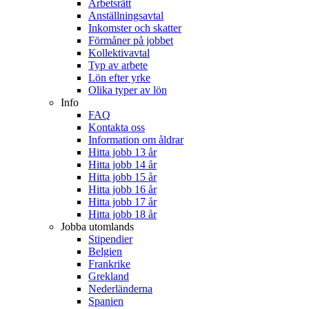
Arbetsrätt
Anställningsavtal
Inkomster och skatter
Förmåner på jobbet
Kollektivavtal
Typ av arbete
Lön efter yrke
Olika typer av lön
Info
FAQ
Kontakta oss
Information om åldrar
Hitta jobb 13 år
Hitta jobb 14 år
Hitta jobb 15 år
Hitta jobb 16 år
Hitta jobb 17 år
Hitta jobb 18 år
Jobba utomlands
Stipendier
Belgien
Frankrike
Grekland
Nederländerna
Spanien