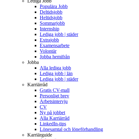
Lediga Jobb
Populära Jobb
Deltidsjobb
Heltidsjobb
Sommarjobb
Internship
Lediga jobb | städer
Extrajobb
Examensarbete
Volontär
Jobba hemifrån
Jobba
Alla lediga jobb
Lediga jobb | län
Lediga jobb | städer
Karriärråd
Gratis CV-mall
Personligt brev
Arbetsintervju
CV
Ny på jobbet
Alla Karriärråd
LinkedIn-tips
Lönesamtal och löneförhandling
Karriärguide