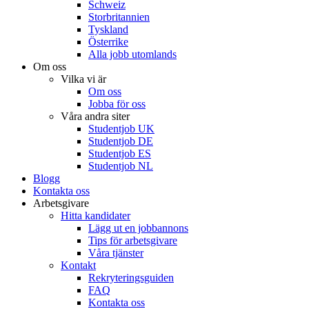
Schweiz
Storbritannien
Tyskland
Österrike
Alla jobb utomlands
Om oss
Vilka vi är
Om oss
Jobba för oss
Våra andra siter
Studentjob UK
Studentjob DE
Studentjob ES
Studentjob NL
Blogg
Kontakta oss
Arbetsgivare
Hitta kandidater
Lägg ut en jobbannons
Tips för arbetsgivare
Våra tjänster
Kontakt
Rekryteringsguiden
FAQ
Kontakta oss