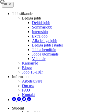
Jobbsökande
Lediga jobb
Deltidsjobb
Sommarjobb
Internship
Extrajobb
Alla lediga jobb
Lediga jobb | städer
Jobba hemifrån
Jobba utomlands
Volontär
Karriärråd
Blogg
Jobb 13-18år
Information
Arbetsgivare
Om oss
FAQ
Kontakt
Student