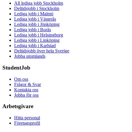
All lediga jobb Stockholm
Deltidsjobb i Stockholm
Lediga jobb i Malmö
Lediga jobb i Västerås
Lediga jobb i Jönköping
Lediga jobb i Borås
Lediga jobb i Helsingborg
Lediga jobb i Linköping
Lediga jobb i Karlstad
Deltidsjobb över hela Sverige
Jobba utomlands
StudentJob
Om oss
Frågor & Svar
Kontakta oss
Jobba för oss
Arbetsgivare
Hitta personal
Företagsprofil