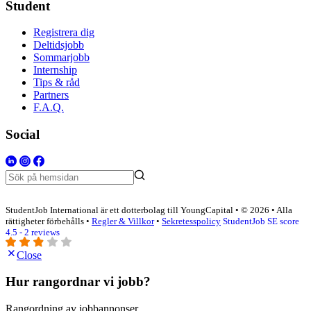
Student
Registrera dig
Deltidsjobb
Sommarjobb
Internship
Tips & råd
Partners
F.A.Q.
Social
StudentJob International är ett dotterbolag till YoungCapital • © 2026 • Alla
rättigheter förbehålls •
Regler & Villkor
•
Sekretesspolicy
StudentJob SE score
4.5 - 2 reviews
Close
Hur rangordnar vi jobb?
Rangordning av jobbannonser