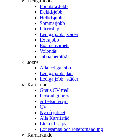
Lediga Jobb
Populära Jobb
Deltidsjobb
Heltidsjobb
Sommarjobb
Internship
Lediga jobb | städer
Extrajobb
Examensarbete
Volontär
Jobba hemifrån
Jobba
Alla lediga jobb
Lediga jobb | län
Lediga jobb | städer
Karriärråd
Gratis CV-mall
Personligt brev
Arbetsintervju
CV
Ny på jobbet
Alla Karriärråd
LinkedIn-tips
Lönesamtal och löneförhandling
Karriärguide