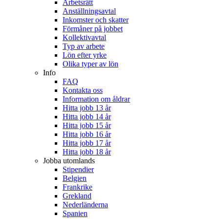
Arbetsrätt
Anställningsavtal
Inkomster och skatter
Förmåner på jobbet
Kollektivavtal
Typ av arbete
Lön efter yrke
Olika typer av lön
Info
FAQ
Kontakta oss
Information om åldrar
Hitta jobb 13 år
Hitta jobb 14 år
Hitta jobb 15 år
Hitta jobb 16 år
Hitta jobb 17 år
Hitta jobb 18 år
Jobba utomlands
Stipendier
Belgien
Frankrike
Grekland
Nederländerna
Spanien