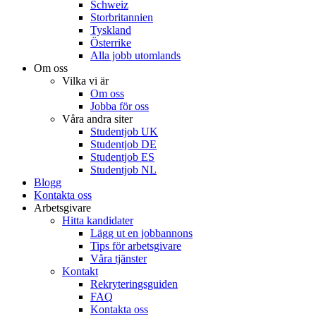
Schweiz
Storbritannien
Tyskland
Österrike
Alla jobb utomlands
Om oss
Vilka vi är
Om oss
Jobba för oss
Våra andra siter
Studentjob UK
Studentjob DE
Studentjob ES
Studentjob NL
Blogg
Kontakta oss
Arbetsgivare
Hitta kandidater
Lägg ut en jobbannons
Tips för arbetsgivare
Våra tjänster
Kontakt
Rekryteringsguiden
FAQ
Kontakta oss