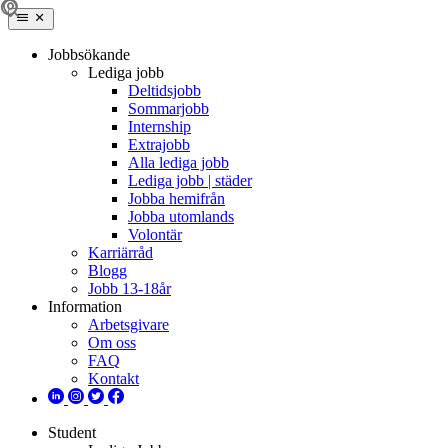
Jobbsökande
Lediga jobb
Deltidsjobb
Sommarjobb
Internship
Extrajobb
Alla lediga jobb
Lediga jobb | städer
Jobba hemifrån
Jobba utomlands
Volontär
Karriärråd
Blogg
Jobb 13-18år
Information
Arbetsgivare
Om oss
FAQ
Kontakt
Student