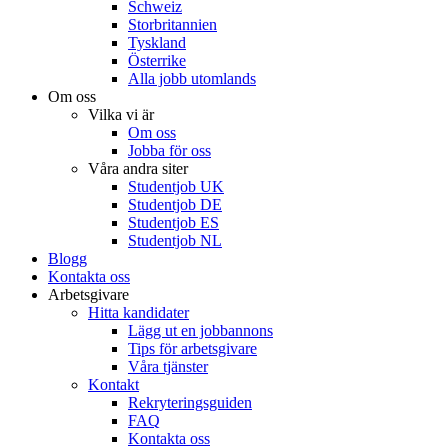
Schweiz
Storbritannien
Tyskland
Österrike
Alla jobb utomlands
Om oss
Vilka vi är
Om oss
Jobba för oss
Våra andra siter
Studentjob UK
Studentjob DE
Studentjob ES
Studentjob NL
Blogg
Kontakta oss
Arbetsgivare
Hitta kandidater
Lägg ut en jobbannons
Tips för arbetsgivare
Våra tjänster
Kontakt
Rekryteringsguiden
FAQ
Kontakta oss