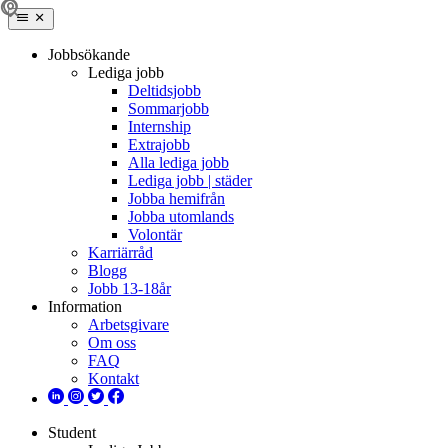
Jobbsökande
Lediga jobb
Deltidsjobb
Sommarjobb
Internship
Extrajobb
Alla lediga jobb
Lediga jobb | städer
Jobba hemifrån
Jobba utomlands
Volontär
Karriärråd
Blogg
Jobb 13-18år
Information
Arbetsgivare
Om oss
FAQ
Kontakt
Student