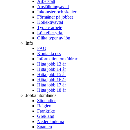
Arbetsrätt
Anställningsavtal
Inkomster och skatter
Förmåner på jobbet
Kollektivavtal
Typ av arbete
Lön efter yrke
Olika typer av lön
Info
FAQ
Kontakta oss
Information om åldrar
Hitta jobb 13 år
Hitta jobb 14 år
Hitta jobb 15 år
Hitta jobb 16 år
Hitta jobb 17 år
Hitta jobb 18 år
Jobba utomlands
Stipendier
Belgien
Frankrike
Grekland
Nederländerna
Spanien