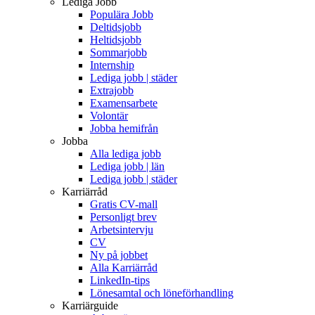
Lediga Jobb
Populära Jobb
Deltidsjobb
Heltidsjobb
Sommarjobb
Internship
Lediga jobb | städer
Extrajobb
Examensarbete
Volontär
Jobba hemifrån
Jobba
Alla lediga jobb
Lediga jobb | län
Lediga jobb | städer
Karriärråd
Gratis CV-mall
Personligt brev
Arbetsintervju
CV
Ny på jobbet
Alla Karriärråd
LinkedIn-tips
Lönesamtal och löneförhandling
Karriärguide