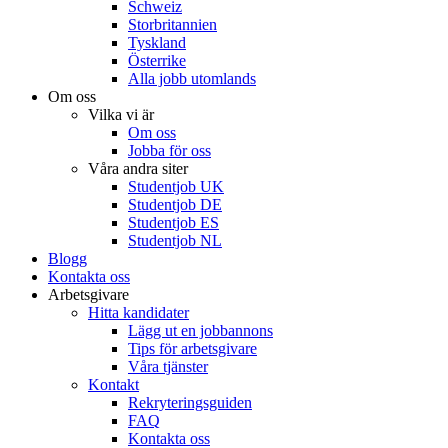
Schweiz
Storbritannien
Tyskland
Österrike
Alla jobb utomlands
Om oss
Vilka vi är
Om oss
Jobba för oss
Våra andra siter
Studentjob UK
Studentjob DE
Studentjob ES
Studentjob NL
Blogg
Kontakta oss
Arbetsgivare
Hitta kandidater
Lägg ut en jobbannons
Tips för arbetsgivare
Våra tjänster
Kontakt
Rekryteringsguiden
FAQ
Kontakta oss