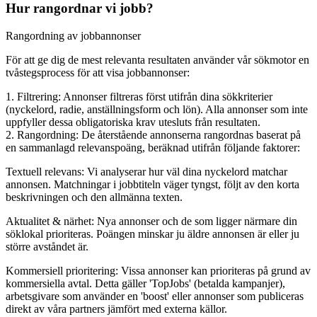
Hur rangordnar vi jobb?
Rangordning av jobbannonser
För att ge dig de mest relevanta resultaten använder vår sökmotor en
tvåstegsprocess för att visa jobbannonser:
1. Filtrering: Annonser filtreras först utifrån dina sökkriterier
(nyckelord, radie, anställningsform och lön). Alla annonser som inte
uppfyller dessa obligatoriska krav utesluts från resultaten.
2. Rangordning: De återstående annonserna rangordnas baserat på
en sammanlagd relevanspoäng, beräknad utifrån följande faktorer:
Textuell relevans: Vi analyserar hur väl dina nyckelord matchar
annonsen. Matchningar i jobbtiteln väger tyngst, följt av den korta
beskrivningen och den allmänna texten.
Aktualitet & närhet: Nya annonser och de som ligger närmare din
söklokal prioriteras. Poängen minskar ju äldre annonsen är eller ju
större avståndet är.
Kommersiell prioritering: Vissa annonser kan prioriteras på grund av
kommersiella avtal. Detta gäller 'TopJobs' (betalda kampanjer),
arbetsgivare som använder en 'boost' eller annonser som publiceras
direkt av våra partners jämfört med externa källor.