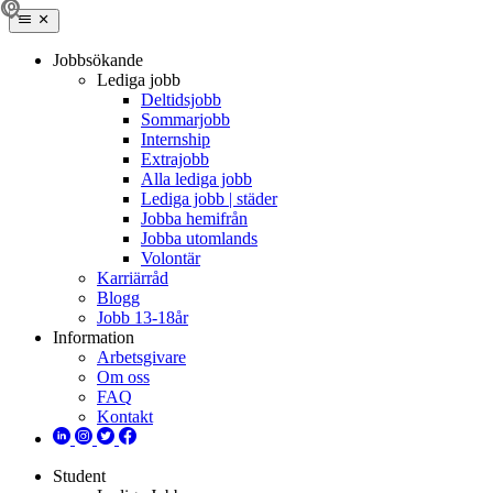
Jobbsökande
Lediga jobb
Deltidsjobb
Sommarjobb
Internship
Extrajobb
Alla lediga jobb
Lediga jobb | städer
Jobba hemifrån
Jobba utomlands
Volontär
Karriärråd
Blogg
Jobb 13-18år
Information
Arbetsgivare
Om oss
FAQ
Kontakt
Student