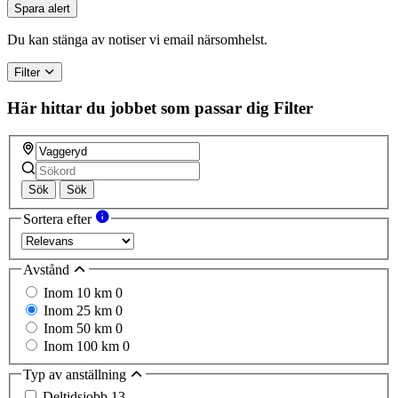
you
Spara alert
are
a
Du kan stänga av notiser vi email närsomhelst.
human,
ignore
Filter
this
field
Här hittar du jobbet som passar dig
Filter
Sök
Sök
Sortera efter
Avstånd
Inom 10 km
0
Inom 25 km
0
Inom 50 km
0
Inom 100 km
0
Typ av anställning
Deltidsjobb
13