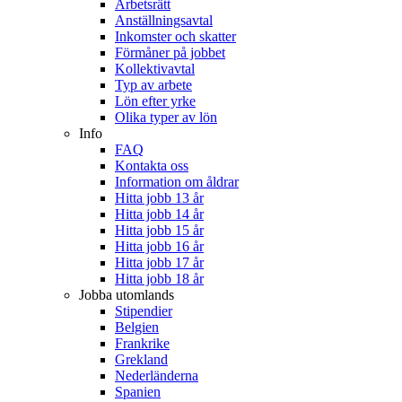
Arbetsrätt
Anställningsavtal
Inkomster och skatter
Förmåner på jobbet
Kollektivavtal
Typ av arbete
Lön efter yrke
Olika typer av lön
Info
FAQ
Kontakta oss
Information om åldrar
Hitta jobb 13 år
Hitta jobb 14 år
Hitta jobb 15 år
Hitta jobb 16 år
Hitta jobb 17 år
Hitta jobb 18 år
Jobba utomlands
Stipendier
Belgien
Frankrike
Grekland
Nederländerna
Spanien