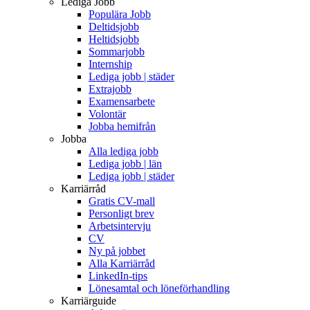
Lediga Jobb
Populära Jobb
Deltidsjobb
Heltidsjobb
Sommarjobb
Internship
Lediga jobb | städer
Extrajobb
Examensarbete
Volontär
Jobba hemifrån
Jobba
Alla lediga jobb
Lediga jobb | län
Lediga jobb | städer
Karriärråd
Gratis CV-mall
Personligt brev
Arbetsintervju
CV
Ny på jobbet
Alla Karriärråd
LinkedIn-tips
Lönesamtal och löneförhandling
Karriärguide