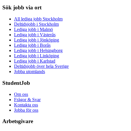
Sök jobb via ort
All lediga jobb Stockholm
Deltidsjobb i Stockholm
Lediga jobb i Malmö
Lediga jobb i Västerås
Lediga jobb i Jönköping
Lediga jobb i Borås
Lediga jobb i Helsingborg
Lediga jobb i Linköping
Lediga jobb i Karlstad
Deltidsjobb över hela Sverige
Jobba utomlands
StudentJob
Om oss
Frågor & Svar
Kontakta oss
Jobba för oss
Arbetsgivare