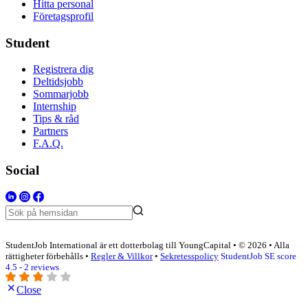
Hitta personal
Företagsprofil
Student
Registrera dig
Deltidsjobb
Sommarjobb
Internship
Tips & råd
Partners
F.A.Q.
Social
StudentJob International är ett dotterbolag till YoungCapital • © 2026 • Alla
rättigheter förbehålls •
Regler & Villkor
•
Sekretesspolicy
StudentJob SE score
4.5 - 2 reviews
Close