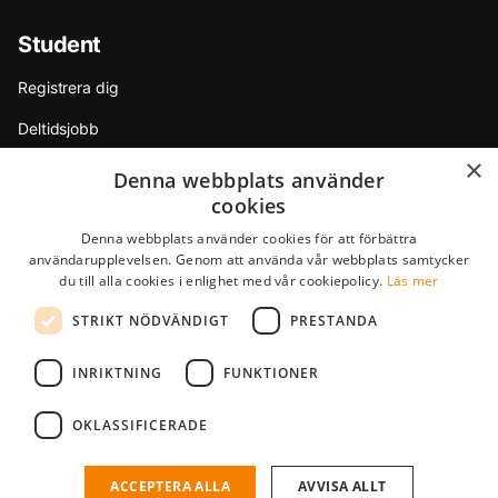
Student
Registrera dig
Deltidsjobb
×
Sommarjobb
Denna webbplats använder
cookies
Internship
Denna webbplats använder cookies för att förbättra
Tips & råd
användarupplevelsen. Genom att använda vår webbplats samtycker
du till alla cookies i enlighet med vår cookiepolicy.
Läs mer
Partners
STRIKT NÖDVÄNDIGT
PRESTANDA
F.A.Q.
INRIKTNING
FUNKTIONER
StudentJob International är ett dotterbolag till YoungCapital • ©
OKLASSIFICERADE
2026 • Alla rättigheter förbehålls •
Regler & Villkor
•
Sekretesspolicy
StudentJob SE score
4.5 - 2 reviews
ACCEPTERA ALLA
AVVISA ALLT