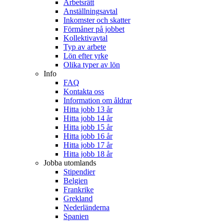
Arbetsrätt
Anställningsavtal
Inkomster och skatter
Förmåner på jobbet
Kollektivavtal
Typ av arbete
Lön efter yrke
Olika typer av lön
Info
FAQ
Kontakta oss
Information om åldrar
Hitta jobb 13 år
Hitta jobb 14 år
Hitta jobb 15 år
Hitta jobb 16 år
Hitta jobb 17 år
Hitta jobb 18 år
Jobba utomlands
Stipendier
Belgien
Frankrike
Grekland
Nederländerna
Spanien