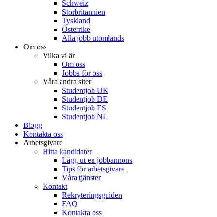
Schweiz
Storbritannien
Tyskland
Österrike
Alla jobb utomlands
Om oss
Vilka vi är
Om oss
Jobba för oss
Våra andra siter
Studentjob UK
Studentjob DE
Studentjob ES
Studentjob NL
Blogg
Kontakta oss
Arbetsgivare
Hitta kandidater
Lägg ut en jobbannons
Tips för arbetsgivare
Våra tjänster
Kontakt
Rekryteringsguiden
FAQ
Kontakta oss