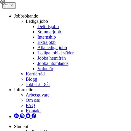
Jobbsökande
Lediga jobb
Deltidsjobb
Sommarjobb
Internship
Extrajobb
Alla lediga jobb
Lediga jobb | städer
Jobba hemifrån
Jobba utomlands
Volontär
Karriärråd
Blogg
Jobb 13-18år
Information
Arbetsgivare
Om oss
FAQ
Kontakt
Student