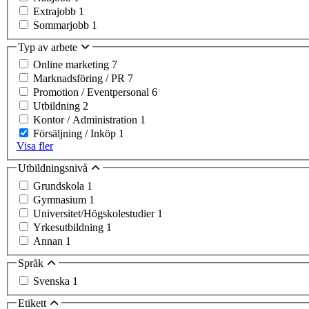
Extrajobb
1
Sommarjobb
1
Typ av arbete
Online marketing
7
Marknadsföring / PR
7
Promotion / Eventpersonal
6
Utbildning
2
Kontor / Administration
1
Försäljning / Inköp
1
Visa fler
Utbildningsnivå
Grundskola
1
Gymnasium
1
Universitet/Högskolestudier
1
Yrkesutbildning
1
Annan
1
Språk
Svenska
1
Etikett