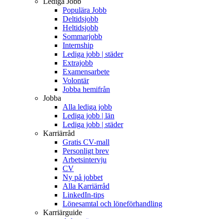
Lediga Jobb
Populära Jobb
Deltidsjobb
Heltidsjobb
Sommarjobb
Internship
Lediga jobb | städer
Extrajobb
Examensarbete
Volontär
Jobba hemifrån
Jobba
Alla lediga jobb
Lediga jobb | län
Lediga jobb | städer
Karriärråd
Gratis CV-mall
Personligt brev
Arbetsintervju
CV
Ny på jobbet
Alla Karriärråd
LinkedIn-tips
Lönesamtal och löneförhandling
Karriärguide