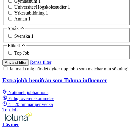
Gymnasium
1
Universitet/Högskolestudier
1
Yrkesutbildning
1
Annan
1
Språk
Svenska
1
Etikett
Top Job
Rensa filter
Använd filter
Ja, maila mig när det dyker upp jobb som matchar min sökning!
Extrajobb hemifrån som Toluna influencer
Nationell jobbannons
Enligt överenskommelse
4 - 20 timmar per vecka
Top Job
Läs mer