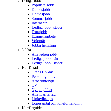
Lediga Jobb
Populära Jobb
Deltidsjobb
Heltidsjobb
Sommarjobb
Internship
Lediga jobb | städer
Extrajobb
Examensarbete
Volontär
Jobba hemifrån
Jobba
Alla lediga jobb
Lediga jobb | län
Lediga jobb | städer
Karriärråd
Gratis CV-mall
Personligt brev
Arbetsintervju
CV
Ny på jobbet
Alla Karriärråd
LinkedIn-tips
Lönesamtal och löneförhandling
Karriärguide