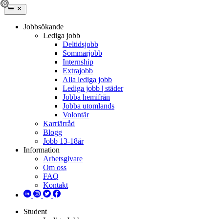
Jobbsökande
Lediga jobb
Deltidsjobb
Sommarjobb
Internship
Extrajobb
Alla lediga jobb
Lediga jobb | städer
Jobba hemifrån
Jobba utomlands
Volontär
Karriärråd
Blogg
Jobb 13-18år
Information
Arbetsgivare
Om oss
FAQ
Kontakt
Student