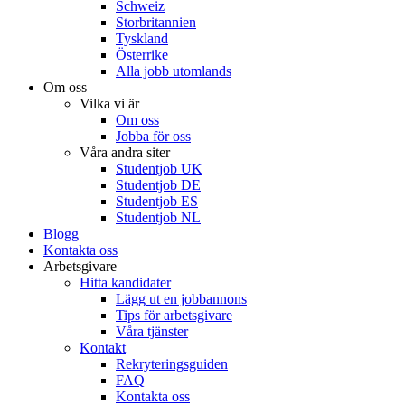
Schweiz
Storbritannien
Tyskland
Österrike
Alla jobb utomlands
Om oss
Vilka vi är
Om oss
Jobba för oss
Våra andra siter
Studentjob UK
Studentjob DE
Studentjob ES
Studentjob NL
Blogg
Kontakta oss
Arbetsgivare
Hitta kandidater
Lägg ut en jobbannons
Tips för arbetsgivare
Våra tjänster
Kontakt
Rekryteringsguiden
FAQ
Kontakta oss