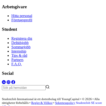
Arbetsgivare
Hitta personal
Företagsprofil
Student
Registrera dig
Deltidsjobb
Sommarjobb
Internship
Tips & råd
Partners
F.A.Q.
Social
StudentJob International är ett dotterbolag till YoungCapital • © 2026 • Alla
rättigheter förbehålls •
Regler & Villkor
•
Sekretesspolicy
StudentJob SE score