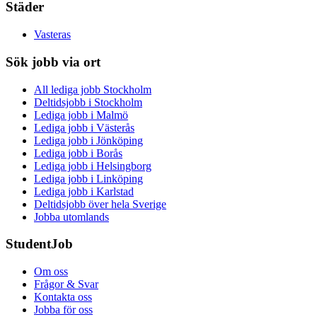
Städer
Vasteras
Sök jobb via ort
All lediga jobb Stockholm
Deltidsjobb i Stockholm
Lediga jobb i Malmö
Lediga jobb i Västerås
Lediga jobb i Jönköping
Lediga jobb i Borås
Lediga jobb i Helsingborg
Lediga jobb i Linköping
Lediga jobb i Karlstad
Deltidsjobb över hela Sverige
Jobba utomlands
StudentJob
Om oss
Frågor & Svar
Kontakta oss
Jobba för oss