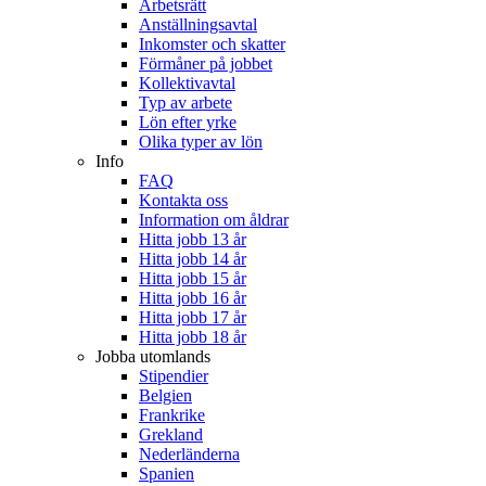
Arbetsrätt
Anställningsavtal
Inkomster och skatter
Förmåner på jobbet
Kollektivavtal
Typ av arbete
Lön efter yrke
Olika typer av lön
Info
FAQ
Kontakta oss
Information om åldrar
Hitta jobb 13 år
Hitta jobb 14 år
Hitta jobb 15 år
Hitta jobb 16 år
Hitta jobb 17 år
Hitta jobb 18 år
Jobba utomlands
Stipendier
Belgien
Frankrike
Grekland
Nederländerna
Spanien