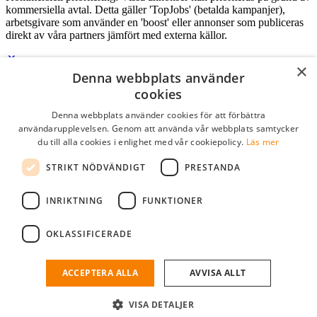
kommersiella avtal. Detta gäller 'TopJobs' (betalda kampanjer),
arbetsgivare som använder en 'boost' eller annonser som publiceras
direkt av våra partners jämfört med externa källor.
×
Denna webbplats använder
Logga in som företag
cookies
Denna webbplats använder cookies för att förbättra
E-post
*
användarupplevelsen. Genom att använda vår webbplats samtycker
du till alla cookies i enlighet med vår cookiepolicy.
Läs mer
Lösenord
STRIKT NÖDVÄNDIGT
PRESTANDA
kom ihåg mig
glömt ditt lösenord?
logga in
INRIKTNING
FUNKTIONER
Kostnadsfri företagsprofil
OKLASSIFICERADE
Om du har företagskonto hos StudentJob SE, kan du enkelt logga in
och söka efter passande kandidater till ditt företag.
ACCEPTERA ALLA
AVVISA ALLT
Har du inte ett företagskonto?
VISA DETALJER
skapa profil gratis