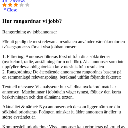
4.5 - 2 reviews
Close
Hur rangordnar vi jobb?
Rangordning av jobbannonser
För att ge dig de mest relevanta resultaten använder vår sökmotor en
tvåstegsprocess för att visa jobbannonser:
1. Filtrering: Annonser filtreras först utifrån dina sökkriterier
(nyckelord, radie, anställningsform och lön). Alla annonser som inte
uppfyller dessa obligatoriska krav utesluts från resultaten.
2. Rangordning: De återstående annonserna rangordnas baserat på
en sammanlagd relevanspoäng, beräknad utifrån följande faktorer:
Textuell relevans: Vi analyserar hur väl dina nyckelord matchar
annonsen. Matchningar i jobbtiteln väger tyngst, följt av den korta
beskrivningen och den allmänna texten.
Aktualitet & närhet: Nya annonser och de som ligger närmare din
söklokal prioriteras. Poängen minskar ju äldre annonsen är eller ju
större avståndet är.
Kommersiell prioritering: Vissa annonser kan prioriteras på grund av