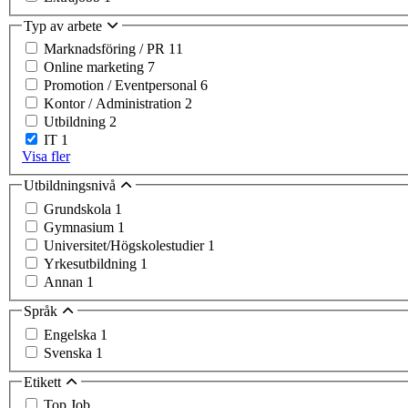
Typ av arbete
Marknadsföring / PR
11
Online marketing
7
Promotion / Eventpersonal
6
Kontor / Administration
2
Utbildning
2
IT
1
Visa fler
Utbildningsnivå
Grundskola
1
Gymnasium
1
Universitet/Högskolestudier
1
Yrkesutbildning
1
Annan
1
Språk
Engelska
1
Svenska
1
Etikett
Top Job