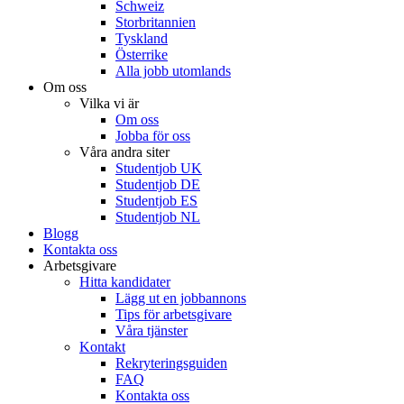
Schweiz
Storbritannien
Tyskland
Österrike
Alla jobb utomlands
Om oss
Vilka vi är
Om oss
Jobba för oss
Våra andra siter
Studentjob UK
Studentjob DE
Studentjob ES
Studentjob NL
Blogg
Kontakta oss
Arbetsgivare
Hitta kandidater
Lägg ut en jobbannons
Tips för arbetsgivare
Våra tjänster
Kontakt
Rekryteringsguiden
FAQ
Kontakta oss