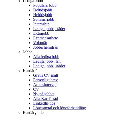
Lediga Jobb
Populära Jobb
Deltidsjobb
Heltidsjobb
Sommarjobb
Internship
Lediga jobb | städer
Extrajobb
Examensarbete
Volontär
Jobba hemifrån
Jobba
Alla lediga jobb
Lediga jobb | län
Lediga jobb | städer
Karriärråd
Gratis CV-mall
Personligt brev
Arbetsintervju
CV
Ny på jobbet
Alla Karriärråd
LinkedIn-tips
Lönesamtal och löneförhandling
Karriärguide