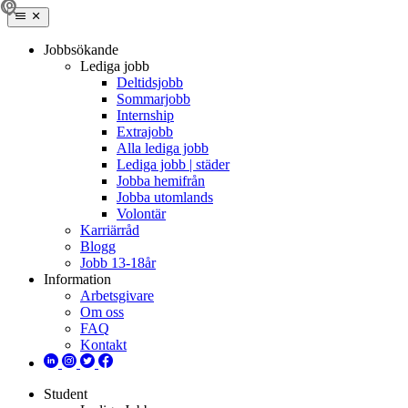
Jobbsökande
Lediga jobb
Deltidsjobb
Sommarjobb
Internship
Extrajobb
Alla lediga jobb
Lediga jobb | städer
Jobba hemifrån
Jobba utomlands
Volontär
Karriärråd
Blogg
Jobb 13-18år
Information
Arbetsgivare
Om oss
FAQ
Kontakt
Student