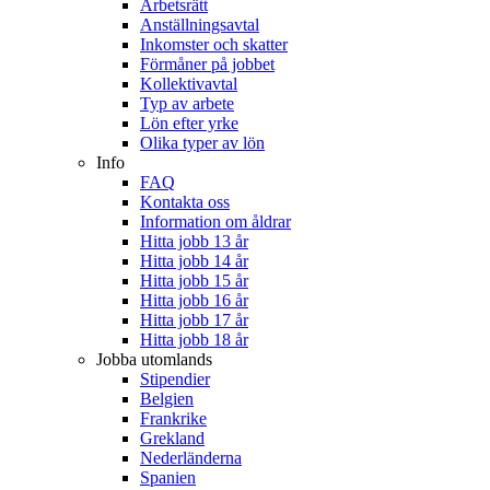
Arbetsrätt
Anställningsavtal
Inkomster och skatter
Förmåner på jobbet
Kollektivavtal
Typ av arbete
Lön efter yrke
Olika typer av lön
Info
FAQ
Kontakta oss
Information om åldrar
Hitta jobb 13 år
Hitta jobb 14 år
Hitta jobb 15 år
Hitta jobb 16 år
Hitta jobb 17 år
Hitta jobb 18 år
Jobba utomlands
Stipendier
Belgien
Frankrike
Grekland
Nederländerna
Spanien