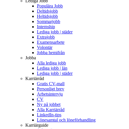
Lediga Jobb
Populära Jobb
Deltidsjobb
Heltidsjobb
Sommarjobb
Internship
Lediga jobb | städer
Extrajobb
Examensarbete
Volontär
Jobba hemifrån
Jobba
Alla lediga jobb
Lediga jobb | län
Lediga jobb | städer
Karriärråd
Gratis CV-mall
Personligt brev
Arbetsintervju
CV
Ny på jobbet
Alla Karriärråd
LinkedIn-tips
Lönesamtal och löneförhandling
Karriärguide