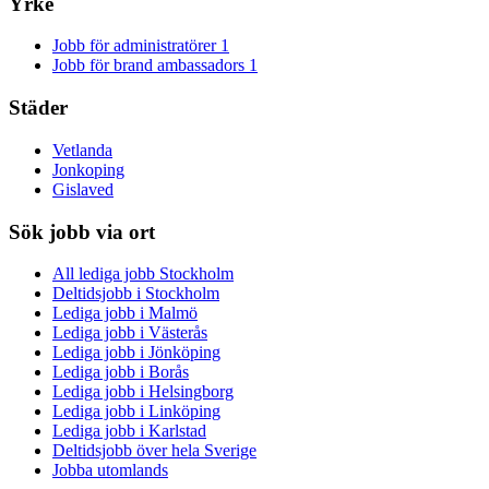
Yrke
Jobb för administratörer
1
Jobb för brand ambassadors
1
Städer
Vetlanda
Jonkoping
Gislaved
Sök jobb via ort
All lediga jobb Stockholm
Deltidsjobb i Stockholm
Lediga jobb i Malmö
Lediga jobb i Västerås
Lediga jobb i Jönköping
Lediga jobb i Borås
Lediga jobb i Helsingborg
Lediga jobb i Linköping
Lediga jobb i Karlstad
Deltidsjobb över hela Sverige
Jobba utomlands