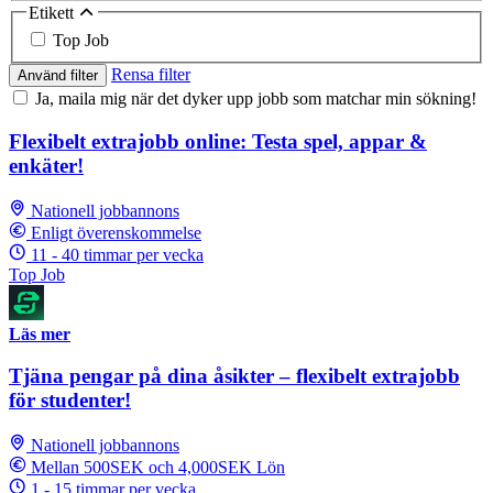
Etikett
Top Job
Rensa filter
Använd filter
Ja, maila mig när det dyker upp jobb som matchar min sökning!
Flexibelt extrajobb online: Testa spel, appar &
enkäter!
Nationell jobbannons
Enligt överenskommelse
11 - 40 timmar per vecka
Top Job
Läs mer
Tjäna pengar på dina åsikter – flexibelt extrajobb
för studenter!
Nationell jobbannons
Mellan 500SEK och 4,000SEK Lön
1 - 15 timmar per vecka