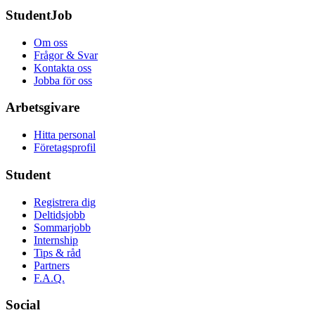
StudentJob
Om oss
Frågor & Svar
Kontakta oss
Jobba för oss
Arbetsgivare
Hitta personal
Företagsprofil
Student
Registrera dig
Deltidsjobb
Sommarjobb
Internship
Tips & råd
Partners
F.A.Q.
Social