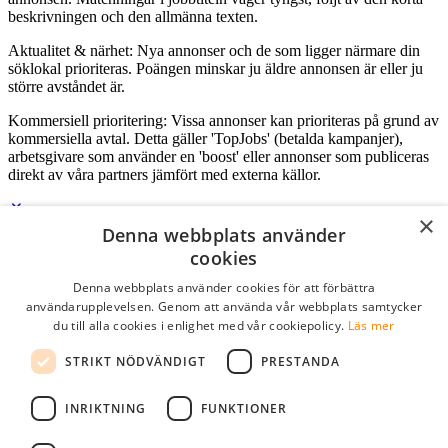
beskrivningen och den allmänna texten.
Aktualitet & närhet: Nya annonser och de som ligger närmare din
söklokal prioriteras. Poängen minskar ju äldre annonsen är eller ju
större avståndet är.
Kommersiell prioritering: Vissa annonser kan prioriteras på grund av
kommersiella avtal. Detta gäller 'TopJobs' (betalda kampanjer),
arbetsgivare som använder en 'boost' eller annonser som publiceras
direkt av våra partners jämfört med externa källor.
×
Denna webbplats använder
Logga in som företag
cookies
Denna webbplats använder cookies för att förbättra
E-post
*
användarupplevelsen. Genom att använda vår webbplats samtycker
du till alla cookies i enlighet med vår cookiepolicy.
Läs mer
Lösenord
STRIKT NÖDVÄNDIGT
PRESTANDA
kom ihåg mig
glömt ditt lösenord?
logga in
INRIKTNING
FUNKTIONER
Kostnadsfri företagsprofil