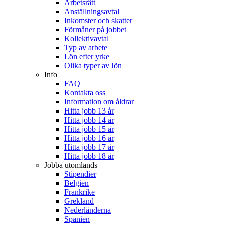
Arbetsrätt
Anställningsavtal
Inkomster och skatter
Förmåner på jobbet
Kollektivavtal
Typ av arbete
Lön efter yrke
Olika typer av lön
Info
FAQ
Kontakta oss
Information om åldrar
Hitta jobb 13 år
Hitta jobb 14 år
Hitta jobb 15 år
Hitta jobb 16 år
Hitta jobb 17 år
Hitta jobb 18 år
Jobba utomlands
Stipendier
Belgien
Frankrike
Grekland
Nederländerna
Spanien