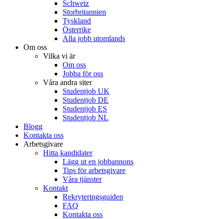
Schweiz
Storbritannien
Tyskland
Österrike
Alla jobb utomlands
Om oss
Vilka vi är
Om oss
Jobba för oss
Våra andra siter
Studentjob UK
Studentjob DE
Studentjob ES
Studentjob NL
Blogg
Kontakta oss
Arbetsgivare
Hitta kandidater
Lägg ut en jobbannons
Tips för arbetsgivare
Våra tjänster
Kontakt
Rekryteringsguiden
FAQ
Kontakta oss