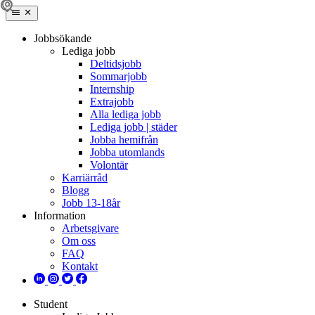
Jobbsökande
Lediga jobb
Deltidsjobb
Sommarjobb
Internship
Extrajobb
Alla lediga jobb
Lediga jobb | städer
Jobba hemifrån
Jobba utomlands
Volontär
Karriärråd
Blogg
Jobb 13-18år
Information
Arbetsgivare
Om oss
FAQ
Kontakt
Student