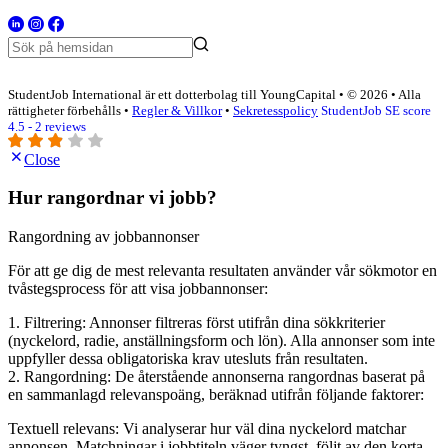
StudentJob International är ett dotterbolag till YoungCapital • © 2026 • Alla
rättigheter förbehålls •
Regler & Villkor
•
Sekretesspolicy
StudentJob SE score
4.5 - 2 reviews
Close
Hur rangordnar vi jobb?
Rangordning av jobbannonser
För att ge dig de mest relevanta resultaten använder vår sökmotor en
tvåstegsprocess för att visa jobbannonser:
1. Filtrering: Annonser filtreras först utifrån dina sökkriterier
(nyckelord, radie, anställningsform och lön). Alla annonser som inte
uppfyller dessa obligatoriska krav utesluts från resultaten.
2. Rangordning: De återstående annonserna rangordnas baserat på
en sammanlagd relevanspoäng, beräknad utifrån följande faktorer:
Textuell relevans: Vi analyserar hur väl dina nyckelord matchar
annonsen. Matchningar i jobbtiteln väger tyngst, följt av den korta