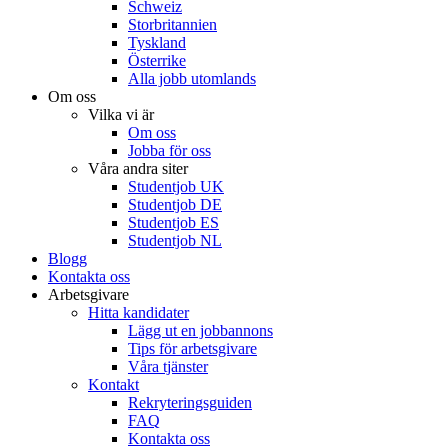
Schweiz
Storbritannien
Tyskland
Österrike
Alla jobb utomlands
Om oss
Vilka vi är
Om oss
Jobba för oss
Våra andra siter
Studentjob UK
Studentjob DE
Studentjob ES
Studentjob NL
Blogg
Kontakta oss
Arbetsgivare
Hitta kandidater
Lägg ut en jobbannons
Tips för arbetsgivare
Våra tjänster
Kontakt
Rekryteringsguiden
FAQ
Kontakta oss