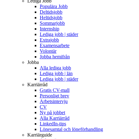
Lediga Jobb
Populära Jobb
Deltidsjobb
Heltidsjobb
Sommarjobb
Internship
Lediga jobb | städer
Extrajobb
Examensarbete
Volontär
Jobba hemifrån
Jobba
Alla lediga jobb
Lediga jobb | län
Lediga jobb | städer
Karriärråd
Gratis CV-mall
Personligt brev
Arbetsintervju
CV
Ny på jobbet
Alla Karriärråd
LinkedIn-tips
Lönesamtal och löneförhandling
Karriärguide