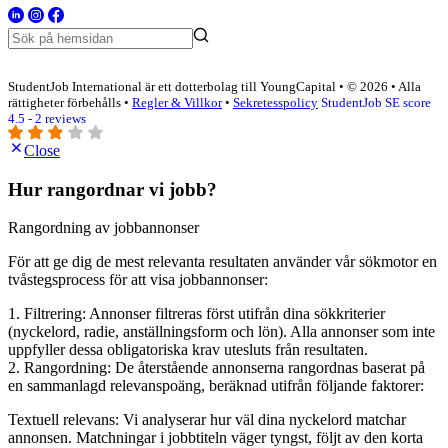
StudentJob International är ett dotterbolag till YoungCapital • © 2026 • Alla
rättigheter förbehålls •
Regler & Villkor
•
Sekretesspolicy
StudentJob SE score
4.5 - 2 reviews
Close
Hur rangordnar vi jobb?
Rangordning av jobbannonser
För att ge dig de mest relevanta resultaten använder vår sökmotor en
tvåstegsprocess för att visa jobbannonser:
1. Filtrering: Annonser filtreras först utifrån dina sökkriterier
(nyckelord, radie, anställningsform och lön). Alla annonser som inte
uppfyller dessa obligatoriska krav utesluts från resultaten.
2. Rangordning: De återstående annonserna rangordnas baserat på
en sammanlagd relevanspoäng, beräknad utifrån följande faktorer:
Textuell relevans: Vi analyserar hur väl dina nyckelord matchar
annonsen. Matchningar i jobbtiteln väger tyngst, följt av den korta