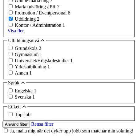
Online marketing
7
Marknadsföring / PR
7
Promotion / Eventpersonal
6
Utbildning
2
Kontor / Administration
1
Visa fler
Utbildningsnivå
Grundskola
2
Gymnasium
1
Universitet/Högskolestudier
1
Yrkesutbildning
1
Annan
1
Språk
Engelska
1
Svenska
1
Etikett
Top Job
Rensa filter
Använd filter
Ja, maila mig när det dyker upp jobb som matchar min sökning!