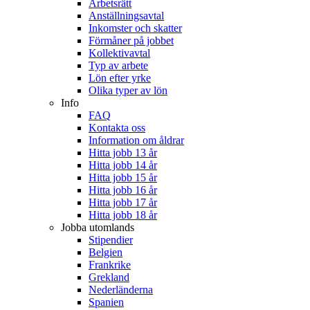
Arbetsrätt
Anställningsavtal
Inkomster och skatter
Förmåner på jobbet
Kollektivavtal
Typ av arbete
Lön efter yrke
Olika typer av lön
Info
FAQ
Kontakta oss
Information om åldrar
Hitta jobb 13 år
Hitta jobb 14 år
Hitta jobb 15 år
Hitta jobb 16 år
Hitta jobb 17 år
Hitta jobb 18 år
Jobba utomlands
Stipendier
Belgien
Frankrike
Grekland
Nederländerna
Spanien