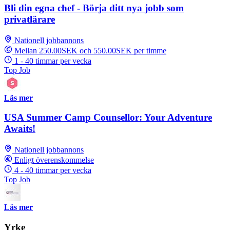
Bli din egna chef - Börja ditt nya jobb som
privatlärare
Nationell jobbannons
Mellan 250.00SEK och 550.00SEK per timme
1 - 40 timmar per vecka
Top Job
Läs mer
USA Summer Camp Counsellor: Your Adventure
Awaits!
Nationell jobbannons
Enligt överenskommelse
4 - 40 timmar per vecka
Top Job
Läs mer
Yrke