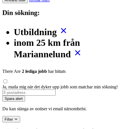
Använd filter
Din sökning:
Utbildning
inom 25 km från
Mariannelund
There Are
2 lediga jobb
har hittats
Ja, maila mig när det dyker upp jobb som matchar min sökning!
If
you
Spara alert
are
a
Du kan stänga av notiser vi email närsomhelst.
human,
ignore
Filter
this
field