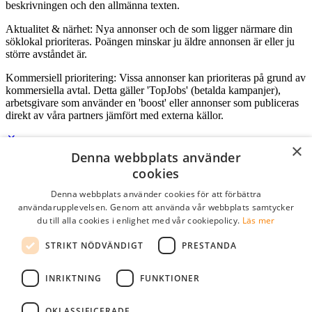
beskrivningen och den allmänna texten.
Aktualitet & närhet: Nya annonser och de som ligger närmare din
söklokal prioriteras. Poängen minskar ju äldre annonsen är eller ju
större avståndet är.
Kommersiell prioritering: Vissa annonser kan prioriteras på grund av
kommersiella avtal. Detta gäller 'TopJobs' (betalda kampanjer),
arbetsgivare som använder en 'boost' eller annonser som publiceras
direkt av våra partners jämfört med externa källor.
×
Denna webbplats använder
Logga in som företag
cookies
Denna webbplats använder cookies för att förbättra
E-post
*
användarupplevelsen. Genom att använda vår webbplats samtycker
du till alla cookies i enlighet med vår cookiepolicy.
Läs mer
Lösenord
STRIKT NÖDVÄNDIGT
PRESTANDA
kom ihåg mig
glömt ditt lösenord?
logga in
INRIKTNING
FUNKTIONER
Kostnadsfri företagsprofil
OKLASSIFICERADE