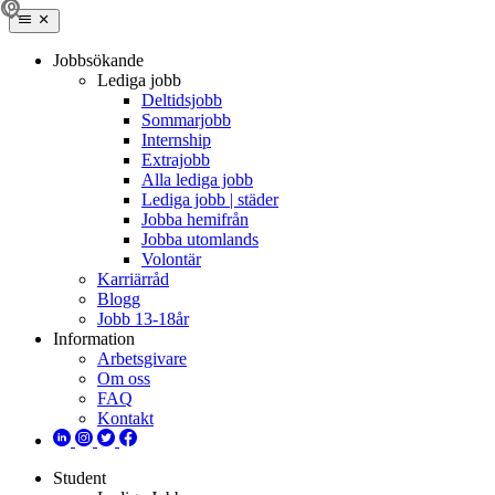
Jobbsökande
Lediga jobb
Deltidsjobb
Sommarjobb
Internship
Extrajobb
Alla lediga jobb
Lediga jobb | städer
Jobba hemifrån
Jobba utomlands
Volontär
Karriärråd
Blogg
Jobb 13-18år
Information
Arbetsgivare
Om oss
FAQ
Kontakt
Student