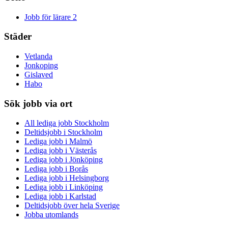
Jobb för lärare
2
Städer
Vetlanda
Jonkoping
Gislaved
Habo
Sök jobb via ort
All lediga jobb Stockholm
Deltidsjobb i Stockholm
Lediga jobb i Malmö
Lediga jobb i Västerås
Lediga jobb i Jönköping
Lediga jobb i Borås
Lediga jobb i Helsingborg
Lediga jobb i Linköping
Lediga jobb i Karlstad
Deltidsjobb över hela Sverige
Jobba utomlands