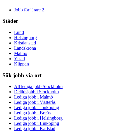
Jobb för lärare
2
Städer
Lund
Helsingborg
Kristianstad
Landskrona
Malmo
Ystad
Klippan
Sök jobb via ort
All lediga jobb Stockholm
Deltidsjobb i Stockholm
Lediga jobb i Malmö
Lediga jobb i Västerås
Lediga jobb i Jönköping
Lediga jobb i Borås
Lediga jobb i Helsingborg
Lediga jobb i Linköping
Lediga jobb i Karlstad