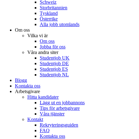
Schweiz
Storbritannien
Tyskland
Österrike
Alla jobb utomlands
Om oss
Vilka vi är
Om oss
Jobba för oss
Våra andra siter
Studentjob UK
Studentjob DE
Studentjob ES
Studentjob NL
Blogg
Kontakta oss
Arbetsgivare
Hitta kandidater
Lägg ut en jobbannons
Tips för arbetsgivare
Våra tjänster
Kontakt
Rekryteringsguiden
FAQ
Kontakta oss