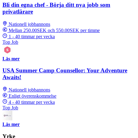
Bli din egna chef - Börja ditt nya jobb som
privatlärare
Nationell jobbannons
Mellan 250.00SEK och 550.00SEK per timme
1 - 40 timmar per vecka
Top Job
Läs mer
USA Summer Camp Counsellor: Your Adventure
Awaits!
Nationell jobbannons
Enligt överenskommelse
4 - 40 timmar per vecka
Top Job
Läs mer
Yrke