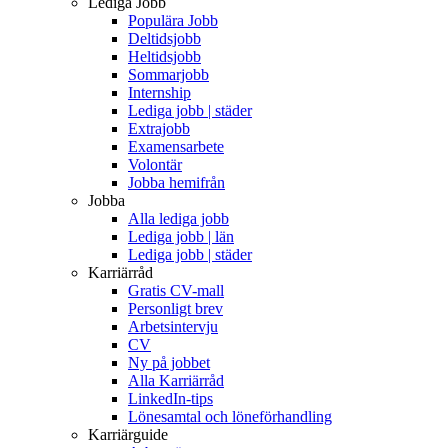
Lediga Jobb
Populära Jobb
Deltidsjobb
Heltidsjobb
Sommarjobb
Internship
Lediga jobb | städer
Extrajobb
Examensarbete
Volontär
Jobba hemifrån
Jobba
Alla lediga jobb
Lediga jobb | län
Lediga jobb | städer
Karriärråd
Gratis CV-mall
Personligt brev
Arbetsintervju
CV
Ny på jobbet
Alla Karriärråd
LinkedIn-tips
Lönesamtal och löneförhandling
Karriärguide