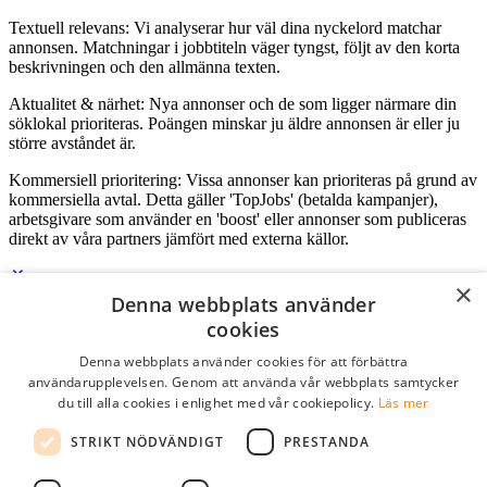
Textuell relevans: Vi analyserar hur väl dina nyckelord matchar
annonsen. Matchningar i jobbtiteln väger tyngst, följt av den korta
beskrivningen och den allmänna texten.
Aktualitet & närhet: Nya annonser och de som ligger närmare din
söklokal prioriteras. Poängen minskar ju äldre annonsen är eller ju
större avståndet är.
Kommersiell prioritering: Vissa annonser kan prioriteras på grund av
kommersiella avtal. Detta gäller 'TopJobs' (betalda kampanjer),
arbetsgivare som använder en 'boost' eller annonser som publiceras
direkt av våra partners jämfört med externa källor.
×
Denna webbplats använder
Logga in som företag
cookies
Denna webbplats använder cookies för att förbättra
E-post
*
användarupplevelsen. Genom att använda vår webbplats samtycker
du till alla cookies i enlighet med vår cookiepolicy.
Läs mer
Lösenord
STRIKT NÖDVÄNDIGT
PRESTANDA
kom ihåg mig
glömt ditt lösenord?