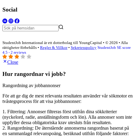
Social
StudentJob International är ett dotterbolag till YoungCapital • © 2026 • Alla
rättigheter förbehålls •
Regler & Villkor
•
Sekretesspolicy
StudentJob SE score
4.5 - 2 reviews
Close
Hur rangordnar vi jobb?
Rangordning av jobbannonser
För att ge dig de mest relevanta resultaten använder vår sökmotor en
tvåstegsprocess för att visa jobbannonser:
1. Filtrering: Annonser filtreras först utifrån dina sökkriterier
(nyckelord, radie, anställningsform och lön). Alla annonser som inte
uppfyller dessa obligatoriska krav utesluts från resultaten.
2. Rangordning: De återstående annonserna rangordnas baserat på
en sammanlagd relevanspoäng, beräknad utifrån följande faktorer: