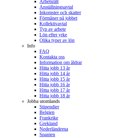
Arbetsrätt
Anställningsavtal
Inkomster och skatter
Förmåner på jobbet
Kollektivavtal
Typ av arbete
Lön efter yrke
Olika typer av lön
Info
FAQ
Kontakta oss
Information om åldrar
Hitta jobb 13 år
Hitta jobb 14 år
Hitta jobb 15 år
Hitta jobb 16 år
Hitta jobb 17 år
Hitta jobb 18 år
Jobba utomlands
Stipendier
Belgien
Frankrike
Grekland
Nederländerna
Spanien