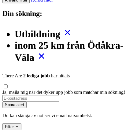
Använd filter
Din sökning:
Utbildning
inom 25 km från Ödåkra-
Väla
There Are
2 lediga jobb
har hittats
Ja, maila mig när det dyker upp jobb som matchar min sökning!
If
you
Spara alert
are
a
Du kan stänga av notiser vi email närsomhelst.
human,
ignore
Filter
this
field