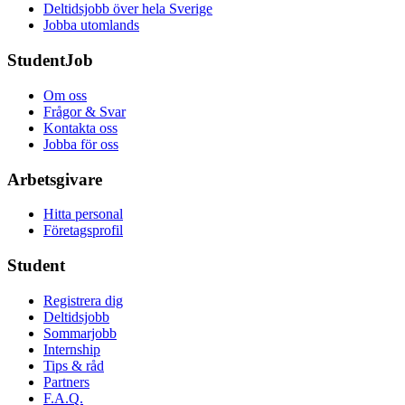
Deltidsjobb över hela Sverige
Jobba utomlands
StudentJob
Om oss
Frågor & Svar
Kontakta oss
Jobba för oss
Arbetsgivare
Hitta personal
Företagsprofil
Student
Registrera dig
Deltidsjobb
Sommarjobb
Internship
Tips & råd
Partners
F.A.Q.