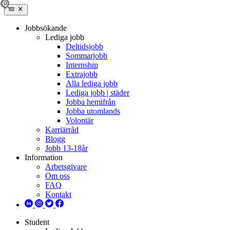
Jobbsökande
Lediga jobb
Deltidsjobb
Sommarjobb
Internship
Extrajobb
Alla lediga jobb
Lediga jobb | städer
Jobba hemifrån
Jobba utomlands
Volontär
Karriärråd
Blogg
Jobb 13-18år
Information
Arbetsgivare
Om oss
FAQ
Kontakt
Student