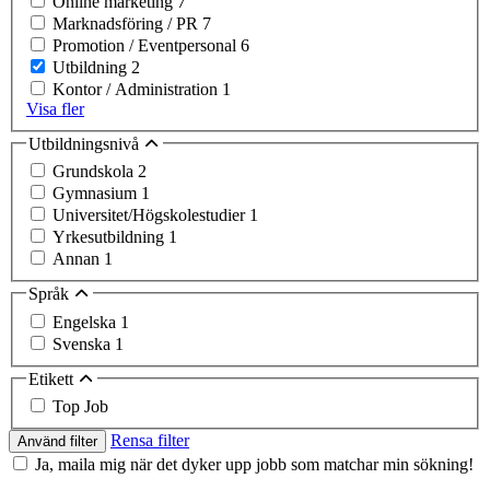
Online marketing
7
Marknadsföring / PR
7
Promotion / Eventpersonal
6
Utbildning
2
Kontor / Administration
1
Visa fler
Utbildningsnivå
Grundskola
2
Gymnasium
1
Universitet/Högskolestudier
1
Yrkesutbildning
1
Annan
1
Språk
Engelska
1
Svenska
1
Etikett
Top Job
Rensa filter
Använd filter
Ja, maila mig när det dyker upp jobb som matchar min sökning!