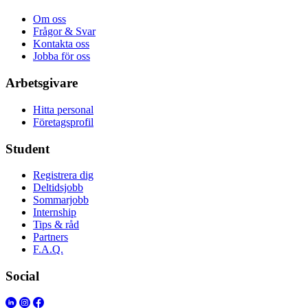
Om oss
Frågor & Svar
Kontakta oss
Jobba för oss
Arbetsgivare
Hitta personal
Företagsprofil
Student
Registrera dig
Deltidsjobb
Sommarjobb
Internship
Tips & råd
Partners
F.A.Q.
Social