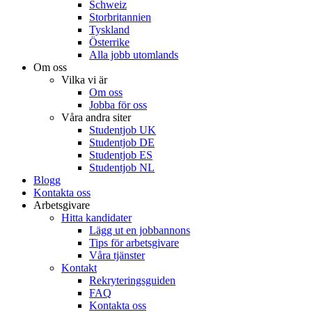
Schweiz
Storbritannien
Tyskland
Österrike
Alla jobb utomlands
Om oss
Vilka vi är
Om oss
Jobba för oss
Våra andra siter
Studentjob UK
Studentjob DE
Studentjob ES
Studentjob NL
Blogg
Kontakta oss
Arbetsgivare
Hitta kandidater
Lägg ut en jobbannons
Tips för arbetsgivare
Våra tjänster
Kontakt
Rekryteringsguiden
FAQ
Kontakta oss