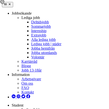
Jobbsökande
Lediga jobb
Deltidsjobb
Sommarjobb
Internship
Extrajobb
Alla lediga jobb
Lediga jobb | städer
Jobba hemifrån
Jobba utomlands
Volontär
Karriärråd
Blogg
Jobb 13-18år
Information
Arbetsgivare
Om oss
FAQ
Kontakt
Student