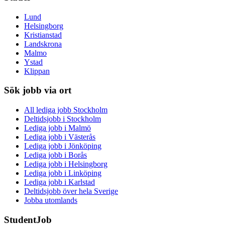
Lund
Helsingborg
Kristianstad
Landskrona
Malmo
Ystad
Klippan
Sök jobb via ort
All lediga jobb Stockholm
Deltidsjobb i Stockholm
Lediga jobb i Malmö
Lediga jobb i Västerås
Lediga jobb i Jönköping
Lediga jobb i Borås
Lediga jobb i Helsingborg
Lediga jobb i Linköping
Lediga jobb i Karlstad
Deltidsjobb över hela Sverige
Jobba utomlands
StudentJob