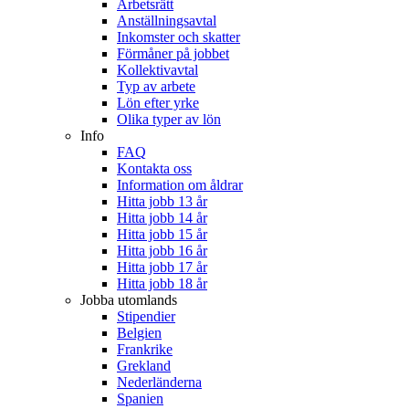
Arbetsrätt
Anställningsavtal
Inkomster och skatter
Förmåner på jobbet
Kollektivavtal
Typ av arbete
Lön efter yrke
Olika typer av lön
Info
FAQ
Kontakta oss
Information om åldrar
Hitta jobb 13 år
Hitta jobb 14 år
Hitta jobb 15 år
Hitta jobb 16 år
Hitta jobb 17 år
Hitta jobb 18 år
Jobba utomlands
Stipendier
Belgien
Frankrike
Grekland
Nederländerna
Spanien