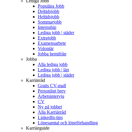
Lediga Jobb
Populära Jobb
Deltidsjobb
Heltidsjobb
Sommarjobb
Internship
Lediga jobb | städer
Extrajobb
Examensarbete
Volontär
Jobba hemifrån
Jobba
Alla lediga jobb
Lediga jobb | län
Lediga jobb | städer
Karriärråd
Gratis CV-mall
Personligt brev
Arbetsintervju
CV
Ny på jobbet
Alla Karriärråd
LinkedIn-tips
Lönesamtal och löneförhandling
Karriärguide