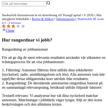
StudentJob International är ett dotterbolag till YoungCapital • © 2026 • Alla
rättigheter förbehålls •
Regler & Villkor
•
Sekretesspolicy
StudentJob SE score
4.5 - 2 reviews
Close
Hur rangordnar vi jobb?
Rangordning av jobbannonser
För att ge dig de mest relevanta resultaten använder vår sökmotor en
tvåstegsprocess för att visa jobbannonser:
1. Filtrering: Annonser filtreras först utifrån dina sökkriterier
(nyckelord, radie, anställningsform och lön). Alla annonser som inte
uppfyller dessa obligatoriska krav utesluts från resultaten.
2. Rangordning: De återstående annonserna rangordnas baserat på
en sammanlagd relevanspoäng, beräknad utifrån följande faktorer:
Textuell relevans: Vi analyserar hur väl dina nyckelord matchar
annonsen. Matchningar i jobbtiteln väger tyngst, följt av den korta
beskrivningen och den allmänna texten.