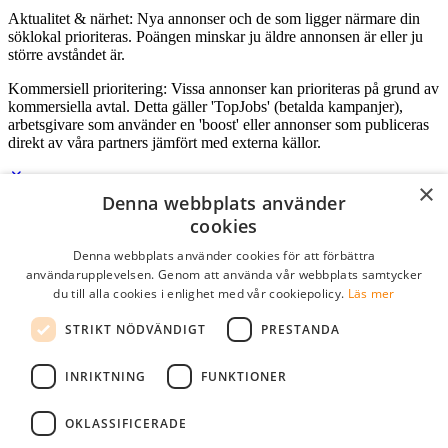
Aktualitet & närhet: Nya annonser och de som ligger närmare din
söklokal prioriteras. Poängen minskar ju äldre annonsen är eller ju
större avståndet är.
Kommersiell prioritering: Vissa annonser kan prioriteras på grund av
kommersiella avtal. Detta gäller 'TopJobs' (betalda kampanjer),
arbetsgivare som använder en 'boost' eller annonser som publiceras
direkt av våra partners jämfört med externa källor.
×
Denna webbplats använder
Logga in som företag
cookies
Denna webbplats använder cookies för att förbättra
E-post
*
användarupplevelsen. Genom att använda vår webbplats samtycker
du till alla cookies i enlighet med vår cookiepolicy.
Läs mer
Lösenord
STRIKT NÖDVÄNDIGT
PRESTANDA
kom ihåg mig
glömt ditt lösenord?
logga in
INRIKTNING
FUNKTIONER
Kostnadsfri företagsprofil
OKLASSIFICERADE