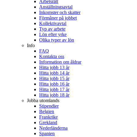
Arbetsrätt
Anställningsavtal
Inkomster och skatter
Förmåner på jobbet
Kollektivavtal
Typ av arbete
Lön efter yrke
Olika typer av lön
Info
FAQ
Kontakta oss
Information om åldrar
Hitta jobb 13 år
Hitta jobb 14 år
Hitta jobb 15 år
Hitta jobb 16 år
Hitta jobb 17 år
Hitta jobb 18 år
Jobba utomlands
Stipendier
Belgien
Frankrike
Grekland
Nederländerna
Spanien