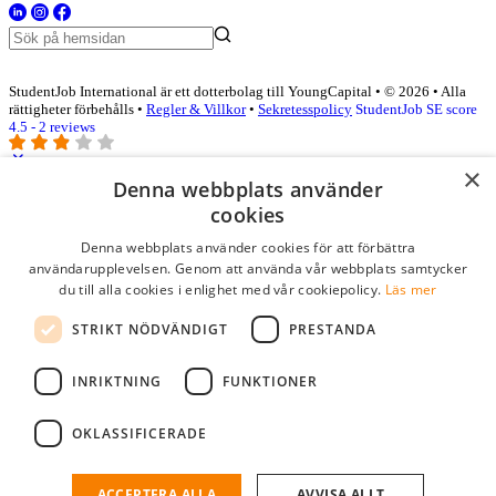
StudentJob International är ett dotterbolag till YoungCapital • © 2026 • Alla
rättigheter förbehålls •
Regler & Villkor
•
Sekretesspolicy
StudentJob SE score
4.5 - 2 reviews
×
Denna webbplats använder
Logga in som företag
cookies
Denna webbplats använder cookies för att förbättra
E-post
*
användarupplevelsen. Genom att använda vår webbplats samtycker
du till alla cookies i enlighet med vår cookiepolicy.
Läs mer
Lösenord
STRIKT NÖDVÄNDIGT
PRESTANDA
kom ihåg mig
glömt ditt lösenord?
logga in
INRIKTNING
FUNKTIONER
Kostnadsfri företagsprofil
OKLASSIFICERADE
Om du har företagskonto hos StudentJob SE, kan du enkelt logga in
och söka efter passande kandidater till ditt företag.
ACCEPTERA ALLA
AVVISA ALLT