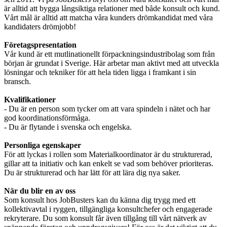
är alltid att bygga långsiktiga relationer med både konsult och kund.
Vårt mål är alltid att matcha våra kunders drömkandidat med våra
kandidaters drömjobb!
Företagspresentation
Vår kund är ett mutlinationellt förpackningsindustribolag som från
början är grundat i Sverige. Här arbetar man aktivt med att utveckla
lösningar och tekniker för att hela tiden ligga i framkant i sin
bransch.
Kvalifikationer
- Du är en person som tycker om att vara spindeln i nätet och har
god koordinationsförmåga.
- Du är flytande i svenska och engelska.
Personliga egenskaper
För att lyckas i rollen som Materialkoordinator är du strukturerad,
gillar att ta initiativ och kan enkelt se vad som behöver prioriteras.
Du är strukturerad och har lätt för att lära dig nya saker.
När du blir en av oss
Som konsult hos JobBusters kan du känna dig trygg med ett
kollektivavtal i ryggen, tillgängliga konsultchefer och engagerade
rekryterare. Du som konsult får även tillgång till vårt nätverk av