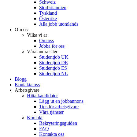
Schweiz
Storbritannien
Tyskland
Österrike
Alla jobb utomlands
Om oss
Vilka vi är
Om oss
Jobba för oss
Våra andra siter
Studentjob UK
Studentjob DE
Studentjob ES
Studentjob NL
Blogg
Kontakta oss
Arbetsgivare
Hitta kandidater
Lägg ut en jobbannons
Tips för arbetsgivare
Våra tjänster
Kontakt
Rekryteringsguiden
FAQ
Kontakta oss