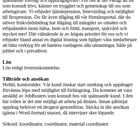
spännande företag och uppdragsgivare! För oss är det viktigt att du
som konsult trivs, känner en trygghet och gemenskap till oss som
arbetsgivare. Vi erbjuder tjänstepension, löneväxling och möjlighet
till flexpension. Du får även tillgång till vår förmånsportal, där du
utöver friskvårdsbidrag har tillgång till mängder av rabatter och
erbjudanden inom hälsa, hem och fritid, transport, sjukvård och
mycket mer! Ditt välmående är av högsta prioritet för oss och vi
erbjuder bland annat en digital lösning som hjälper våra medarbetare
att hitta verktyg för att hantera vardagens alla utmaningar, både på
jobbet och i privatlivet.
Lön
Lön enligt överenskommelse.
Tillträde och ansökan
Heltid, kontorstider. Vår kund önskar start omrking och uppdraget
förväntas löpa med möjlighet till förlängning. Du kommer att vara
anställd av JobBusters som konsult hos vår spännande kund. I den
här rollen är det inte möjligt att arbeta på distans. Innan påbörjat
uppdrag behöver ett drogtest genomföras. Skicka in din ansökan
(gärna i Word-format) snarast, då intervjuer sker löpande.
Sökord: koordinator, coordinator, material coordinator