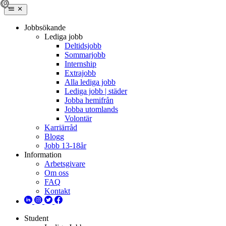
Jobbsökande
Lediga jobb
Deltidsjobb
Sommarjobb
Internship
Extrajobb
Alla lediga jobb
Lediga jobb | städer
Jobba hemifrån
Jobba utomlands
Volontär
Karriärråd
Blogg
Jobb 13-18år
Information
Arbetsgivare
Om oss
FAQ
Kontakt
Student