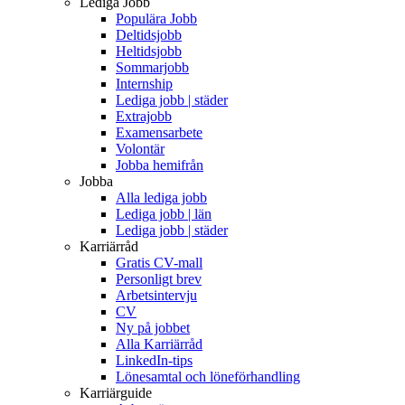
Lediga Jobb
Populära Jobb
Deltidsjobb
Heltidsjobb
Sommarjobb
Internship
Lediga jobb | städer
Extrajobb
Examensarbete
Volontär
Jobba hemifrån
Jobba
Alla lediga jobb
Lediga jobb | län
Lediga jobb | städer
Karriärråd
Gratis CV-mall
Personligt brev
Arbetsintervju
CV
Ny på jobbet
Alla Karriärråd
LinkedIn-tips
Lönesamtal och löneförhandling
Karriärguide