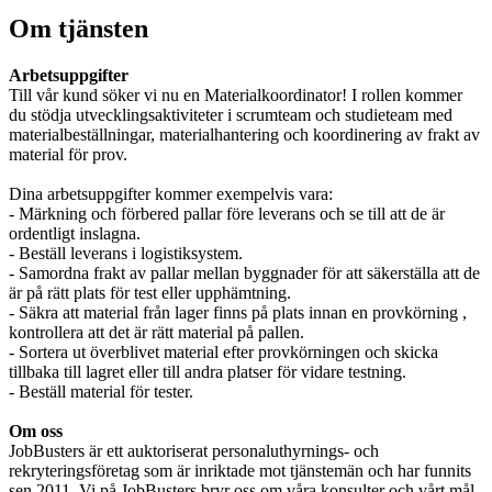
Om tjänsten
Arbetsuppgifter
Till vår kund söker vi nu en Materialkoordinator! I rollen kommer
du stödja utvecklingsaktiviteter i scrumteam och studieteam med
materialbeställningar, materialhantering och koordinering av frakt av
material för prov.
Dina arbetsuppgifter kommer exempelvis vara:
- Märkning och förbered pallar före leverans och se till att de är
ordentligt inslagna.
- Beställ leverans i logistiksystem.
- Samordna frakt av pallar mellan byggnader för att säkerställa att de
är på rätt plats för test eller upphämtning.
- Säkra att material från lager finns på plats innan en provkörning ,
kontrollera att det är rätt material på pallen.
- Sortera ut överblivet material efter provkörningen och skicka
tillbaka till lagret eller till andra platser för vidare testning.
- Beställ material för tester.
Om oss
JobBusters är ett auktoriserat personaluthyrnings- och
rekryteringsföretag som är inriktade mot tjänstemän och har funnits
sen 2011. Vi på JobBusters bryr oss om våra konsulter och vårt mål