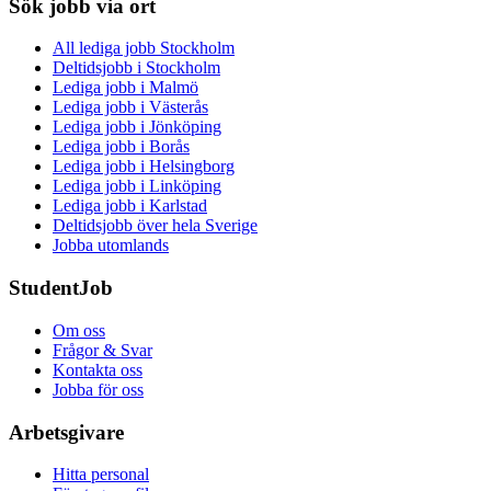
Sök jobb via ort
All lediga jobb Stockholm
Deltidsjobb i Stockholm
Lediga jobb i Malmö
Lediga jobb i Västerås
Lediga jobb i Jönköping
Lediga jobb i Borås
Lediga jobb i Helsingborg
Lediga jobb i Linköping
Lediga jobb i Karlstad
Deltidsjobb över hela Sverige
Jobba utomlands
StudentJob
Om oss
Frågor & Svar
Kontakta oss
Jobba för oss
Arbetsgivare
Hitta personal