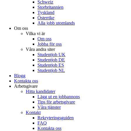
Schweiz
Storbritannien
Tyskland
Österrike
Alla jobb utomlands
Om oss
Vilka vi är
Om oss
Jobba för oss
Våra andra siter
Studentjob UK
Studentjob DE
Studentjob ES
Studentjob NL
Blogg
Kontakta oss
Arbetsgivare
Hitta kandidater
Lägg ut en jobbannons
Tips för arbetsgivare
Våra tjänster
Kontakt
Rekryteringsguiden
FAQ
Kontakta oss