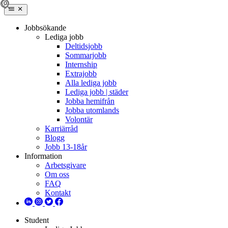
Jobbsökande
Lediga jobb
Deltidsjobb
Sommarjobb
Internship
Extrajobb
Alla lediga jobb
Lediga jobb | städer
Jobba hemifrån
Jobba utomlands
Volontär
Karriärråd
Blogg
Jobb 13-18år
Information
Arbetsgivare
Om oss
FAQ
Kontakt
Student