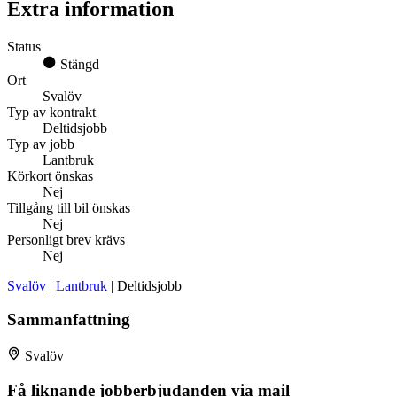
Extra information
Status
Stängd
Ort
Svalöv
Typ av kontrakt
Deltidsjobb
Typ av jobb
Lantbruk
Körkort önskas
Nej
Tillgång till bil önskas
Nej
Personligt brev krävs
Nej
Svalöv
|
Lantbruk
| Deltidsjobb
Sammanfattning
Svalöv
Få liknande jobberbjudanden via mail