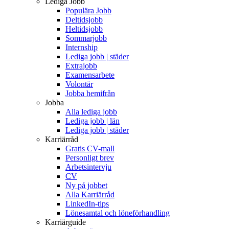
Lediga Jobb
Populära Jobb
Deltidsjobb
Heltidsjobb
Sommarjobb
Internship
Lediga jobb | städer
Extrajobb
Examensarbete
Volontär
Jobba hemifrån
Jobba
Alla lediga jobb
Lediga jobb | län
Lediga jobb | städer
Karriärråd
Gratis CV-mall
Personligt brev
Arbetsintervju
CV
Ny på jobbet
Alla Karriärråd
LinkedIn-tips
Lönesamtal och löneförhandling
Karriärguide