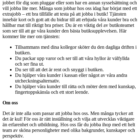
jobbet för dig som pluggar eller som har en annan sysselsättning och
vill jobba lite mer. Många som jobbar hos oss idag har börjat med ett
extrajobb – ett bra tillfälle att testa på att jobba i butik! Tjänsten
innebär kort och gott att du bidrar till att erbjuda våra kunder bra och
hållbar mat till riktigt bra priser. Du är en viktig del av butiksteamet
som ser till att ge våra kunder den bästa butiksupplevelsen. Här
kommer lite mer om tjänsten:
Tillsammans med dina kollegor sköter du den dagliga driften i
butiken.
Du packar upp varor och ser till att våra hyllor är välfyllda
och ser fina ut.
Du ser till att det är rent och snyggt i butiken.
Du hjälper våra kunder i kassan eller något av våra andra
utcheckningsalternativ.
Du hjälper våra kunder till rätta och möter dem med kunskap,
fingertoppskänsla och ett stort leende.
Om oss
Det är inte alla som passar att jobba hos oss. Men många tycker att
det är kul! För oss är rätt inställning och vilja att utvecklas viktigare
än erfarenhet och utbildning. Hos oss får du jobba ihop med ett helt
team av sköna personligheter med olika bakgrunder, kunskaper och
perspektiv.