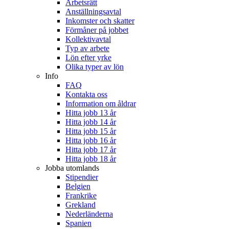
Arbetsrätt
Anställningsavtal
Inkomster och skatter
Förmåner på jobbet
Kollektivavtal
Typ av arbete
Lön efter yrke
Olika typer av lön
Info
FAQ
Kontakta oss
Information om åldrar
Hitta jobb 13 år
Hitta jobb 14 år
Hitta jobb 15 år
Hitta jobb 16 år
Hitta jobb 17 år
Hitta jobb 18 år
Jobba utomlands
Stipendier
Belgien
Frankrike
Grekland
Nederländerna
Spanien