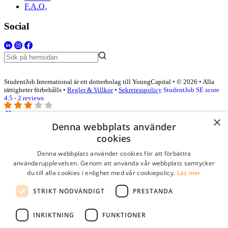
F.A.Q.
Social
StudentJob International är ett dotterbolag till YoungCapital • © 2026 • Alla
rättigheter förbehålls •
Regler & Villkor
•
Sekretesspolicy
StudentJob SE score
4.5 - 2 reviews
×
Denna webbplats använder
Logga in som företag
cookies
Denna webbplats använder cookies för att förbättra
E-post
*
användarupplevelsen. Genom att använda vår webbplats samtycker
du till alla cookies i enlighet med vår cookiepolicy.
Läs mer
Lösenord
STRIKT NÖDVÄNDIGT
PRESTANDA
kom ihåg mig
glömt ditt lösenord?
logga in
INRIKTNING
FUNKTIONER