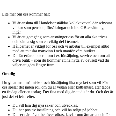
Lite mer om oss kommer här:
Vi är ansluta till Handelsanställdas kollektivavtal där schyssta
villkor som pension, försäkringar och bra OB-ersättning
ingår.
Vi är ett gott gäng som anstränger oss för att alla ska trivas
och känna sig som en viktig del i teamet.
Hållbarhet är viktigt för oss och vi arbetar till exempel alltid
med att minska matsvinn i och utanför våra butiker.
Du får erfarenheter – om t ex försäljning, service och om att
driva butik – som du kommer att ha nytta av oavsett vad du
väljer att göra längre fram.
Om dig
Du gillar mat, människor och försäljning lika mycket som vi! För
oss spelar det ingen roll om du är vegan eller köttfantast, äter tacos
en fredag eller en tisdag. Det fina med dig är att du är du. Och det är
just det vi letar efter.
Du vill lära dig nya saker och utvecklas.
Du har positiv inställning och vill ha roligt på jobbet.
Du ser när något behöver göras, kavlar upp ärmarna och får