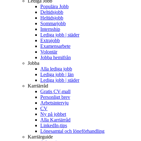
Lediga Jobb
Populära Jobb
Deltidsjobb
Heltidsjobb
Sommarjobb
Internship
Lediga jobb | städer
Extrajobb
Examensarbete
Volontär
Jobba hemifrån
Jobba
Alla lediga jobb
Lediga jobb | län
Lediga jobb | städer
Karriärråd
Gratis CV-mall
Personligt brev
Arbetsintervju
CV
Ny på jobbet
Alla Karriärråd
LinkedIn-tips
Lönesamtal och löneförhandling
Karriärguide