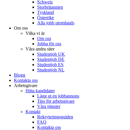
Schweiz
Storbritannien
Tyskland
Österrike
Alla jobb utomlands
Om oss
Vilka vi är
Om oss
Jobba för oss
Våra andra siter
Studentjob UK
Studentjob DE
Studentjob ES
Studentjob NL
Blogg
Kontakta oss
Arbetsgivare
Hitta kandidater
Lägg ut en jobbannons
Tips för arbetsgivare
Våra tjänster
Kontakt
Rekryteringsguiden
FAQ
Kontakta oss