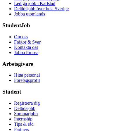
Lediga jobb i Karlstad
Deltidsjobb över hela Sverige
Jobba utomlands
StudentJob
Om oss
Frågor & Svar
Kontakta oss
Jobba för oss
Arbetsgivare
Hitta personal
Företagsprofil
Student
Registrera dig
Deltidsjobb
Sommarjobb
Internship
Tips & råd
Partners