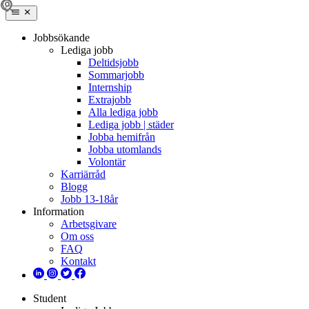
Jobbsökande
Lediga jobb
Deltidsjobb
Sommarjobb
Internship
Extrajobb
Alla lediga jobb
Lediga jobb | städer
Jobba hemifrån
Jobba utomlands
Volontär
Karriärråd
Blogg
Jobb 13-18år
Information
Arbetsgivare
Om oss
FAQ
Kontakt
Student