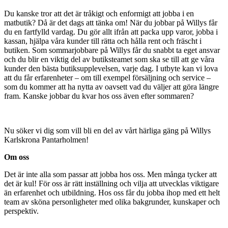
Du kanske tror att det är tråkigt och enformigt att jobba i en
matbutik? Då är det dags att tänka om! När du jobbar på Willys får
du en fartfylld vardag. Du gör allt ifrån att packa upp varor, jobba i
kassan, hjälpa våra kunder till rätta och hålla rent och fräscht i
butiken. Som sommarjobbare på Willys får du snabbt ta eget ansvar
och du blir en viktig del av butiksteamet som ska se till att ge våra
kunder den bästa butiksupplevelsen, varje dag. I utbyte kan vi lova
att du får erfarenheter – om till exempel försäljning och service –
som du kommer att ha nytta av oavsett vad du väljer att göra längre
fram. Kanske jobbar du kvar hos oss även efter sommaren?
Nu söker vi dig som vill bli en del av vårt härliga gäng på Willys
Karlskrona Pantarholmen!
Om oss
Det är inte alla som passar att jobba hos oss. Men många tycker att
det är kul! För oss är rätt inställning och vilja att utvecklas viktigare
än erfarenhet och utbildning. Hos oss får du jobba ihop med ett helt
team av sköna personligheter med olika bakgrunder, kunskaper och
perspektiv.