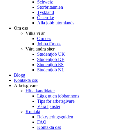
Schweiz
Storbritannien
Tyskland
Österrike
Alla jobb utomlands
Om oss
Vilka vi är
Om oss
Jobba för oss
Våra andra siter
Studentjob UK
Studentjob DE
Studentjob ES
Studentjob NL
Blogg
Kontakta oss
Arbetsgivare
Hitta kandidater
Lägg ut en jobbannons
Tips för arbetsgivare
Våra tjänster
Kontakt
Rekryteringsguiden
FAQ
Kontakta oss