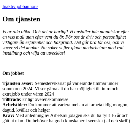
Inaktiv jobbannons
Om tjänsten
Vi är alla olika. Och det är härligt! Vi anställer inte människor efter
en viss mall utan efter vem du är. För oss är driv och personlighet
viktigare än erfarenhet och bakgrund. Det går bra för oss, och vi
växer så det knakar. Nu söker vi fler glada medarbetare med rätt
inställning och vilja att utvecklas!
Om jobbet
Tjänsten avser:
Semestervikariat på varierande timmar under
sommaren 2024. Vi ser gärna att du har möjlighet till intro och
extrajobb under våren 2024
Tillträde
: Enligt överenskommelse
Arbetstider:
Du kommer att variera mellan att arbeta tidig morgon,
dagtid, kvällar och helger
Krav:
Med anledning av Arbetsmiljölagen ska du ha fyllt 16 år och
gått ut nian. Du behöver ha goda kunskaper i svenska (tal och skrift)