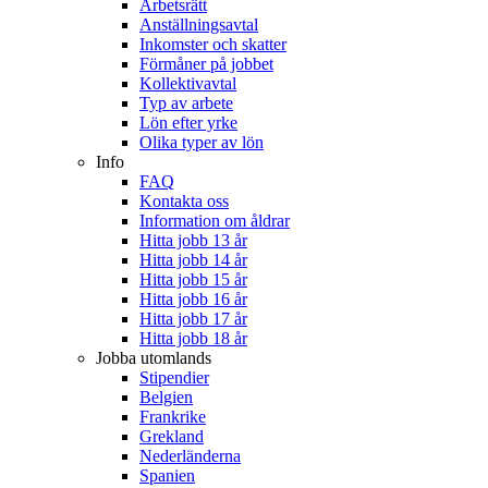
Arbetsrätt
Anställningsavtal
Inkomster och skatter
Förmåner på jobbet
Kollektivavtal
Typ av arbete
Lön efter yrke
Olika typer av lön
Info
FAQ
Kontakta oss
Information om åldrar
Hitta jobb 13 år
Hitta jobb 14 år
Hitta jobb 15 år
Hitta jobb 16 år
Hitta jobb 17 år
Hitta jobb 18 år
Jobba utomlands
Stipendier
Belgien
Frankrike
Grekland
Nederländerna
Spanien