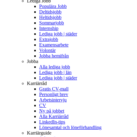
Lediga Jobb
Populära Jobb
Deltidsjobb
Heltidsjobb
Sommarjobb
Internship
Lediga jobb | städer
Extrajobb
Examensarbete
Volontär
Jobba hemifrån
Jobba
Alla lediga jobb
Lediga jobb | län
Lediga jobb | städer
Karriärråd
Gratis CV-mall
Personligt brev
Arbetsintervju
CV
Ny på jobbet
Alla Karriärråd
LinkedIn-tips
Lönesamtal och löneförhandling
Karriärguide