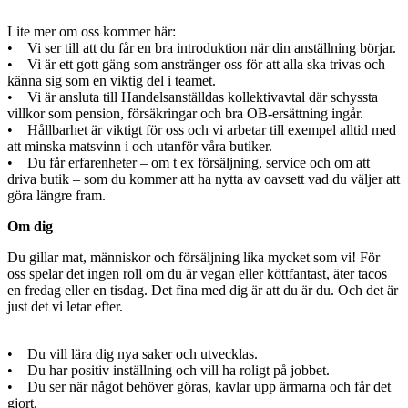
Lite mer om oss kommer här:
• Vi ser till att du får en bra introduktion när din anställning börjar.
• Vi är ett gott gäng som anstränger oss för att alla ska trivas och
känna sig som en viktig del i teamet.
• Vi är ansluta till Handelsanställdas kollektivavtal där schyssta
villkor som pension, försäkringar och bra OB-ersättning ingår.
• Hållbarhet är viktigt för oss och vi arbetar till exempel alltid med
att minska matsvinn i och utanför våra butiker.
• Du får erfarenheter – om t ex försäljning, service och om att
driva butik – som du kommer att ha nytta av oavsett vad du väljer att
göra längre fram.
Om dig
Du gillar mat, människor och försäljning lika mycket som vi! För
oss spelar det ingen roll om du är vegan eller köttfantast, äter tacos
en fredag eller en tisdag. Det fina med dig är att du är du. Och det är
just det vi letar efter.
• Du vill lära dig nya saker och utvecklas.
• Du har positiv inställning och vill ha roligt på jobbet.
• Du ser när något behöver göras, kavlar upp ärmarna och får det
gjort.