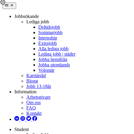
Jobbsökande
Lediga jobb
Deltidsjobb
Sommarjobb
Internship
Extrajobb
Alla lediga jobb
Lediga jobb | städer
Jobba hemifrån
Jobba utomlands
Volontär
Karriärråd
Blogg
Jobb 13-18år
Information
Arbetsgivare
Om oss
FAQ
Kontakt
Student