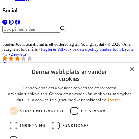
Social
StudentJob International är ett dotterbolag till YoungCapital • © 2026 • Alla
rättigheter förbehålls •
Regler & Villkor
•
Sekretesspolicy
StudentJob SE score
4.5 - 2 reviews
×
Denna webbplats använder
Logga in som företag
cookies
Denna webbplats använder cookies för att förbättra
E-post
*
användarupplevelsen. Genom att använda vår webbplats samtycker
du till alla cookies i enlighet med vår cookiepolicy.
Läs mer
Lösenord
STRIKT NÖDVÄNDIGT
PRESTANDA
kom ihåg mig
glömt ditt lösenord?
logga in
INRIKTNING
FUNKTIONER
Kostnadsfri företagsprofil