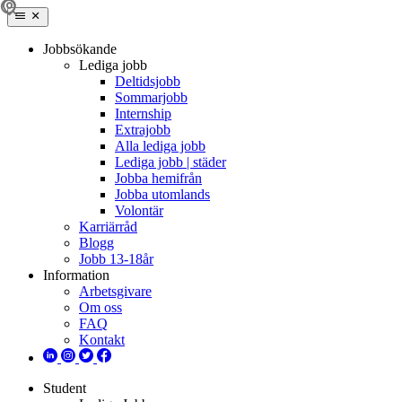
Jobbsökande
Lediga jobb
Deltidsjobb
Sommarjobb
Internship
Extrajobb
Alla lediga jobb
Lediga jobb | städer
Jobba hemifrån
Jobba utomlands
Volontär
Karriärråd
Blogg
Jobb 13-18år
Information
Arbetsgivare
Om oss
FAQ
Kontakt
Student