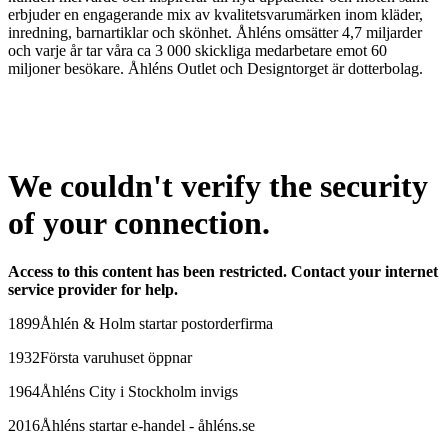
erbjuder en engagerande mix av kvalitetsvarumärken inom kläder,
inredning, barnartiklar och skönhet. Åhléns omsätter 4,7 miljarder
och varje år tar våra ca 3 000 skickliga medarbetare emot 60
miljoner besökare. Åhléns Outlet och Designtorget är dotterbolag.
We couldn't verify the security
of your connection.
Access to this content has been restricted. Contact your internet
service provider for help.
1899
Åhlén & Holm startar postorderfirma
1932
Första varuhuset öppnar
1964
Åhléns City i Stockholm invigs
2016
Åhléns startar e-handel - åhléns.se