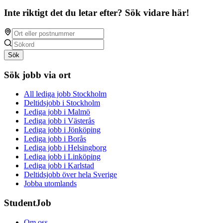
Inte riktigt det du letar efter? Sök vidare här!
Sök
Sök jobb via ort
All lediga jobb Stockholm
Deltidsjobb i Stockholm
Lediga jobb i Malmö
Lediga jobb i Västerås
Lediga jobb i Jönköping
Lediga jobb i Borås
Lediga jobb i Helsingborg
Lediga jobb i Linköping
Lediga jobb i Karlstad
Deltidsjobb över hela Sverige
Jobba utomlands
StudentJob
Om oss