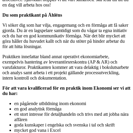
en dag vill arbeta hos oss!
Du som praktikant på Åhléns
Vi söker dig som har vilja, engagemang och en förmåga att få saker
gjorda. Du är en lagspelare samtidigt som du vågar ta egna initiativ
och du har en god kommunikativ förmåga. När det blir mycket att
göra håller du huvudet kallt och när du stöter på hinder arbetar du
för att hitta lösningar.
Praktiken innefattar bland annat operativt ekonomiarbete,
exempelvis hantering av leverantörsreskontra (AP & AR) och
varufakturor. Praktikanten kommer att vara delaktig i bokslutsarbete
och analys samt arbeta i ett projekt gällande processutveckling,
intern kontroll och dokumentation.
För att vara kvalificerad för en praktik inom Ekonomi ser vi att
du har:
en pågående utbildning inom ekonomi
en god analytisk förmåga
ett stort intresse för detaljhandeln och trivs med att jobba nära
affären
goda kunskaper i engelska och svenska i tal och skrift
mycket god vana i Excel