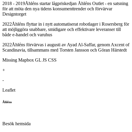
2018 - 2019
Åhléns startar lågpriskedjan Åhléns Outlet - en satsning
för att möta den nya tidens konsumenttrender och förvärvar
Designtorget
2022
Åhléns flyttar in i nytt automatiserat robotlager i Rosersberg för
att möjliggöra snabbare, smidigare och effektivare leveranser till
både e-handel och varuhus
2022
Åhléns förvärvas i augusti av Ayad Al-Saffar, genom Axcent of
Scandinavia, tillsammans med Torsten Jansson och Göran Härstedt
Missing Mapbox GL JS CSS
+
-
Leaflet
Åhléns
Besök hemsida