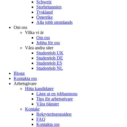
Schweiz
Storbritannien
Tyskland
Österrike
Alla jobb utomlands
Om oss
Vilka vi är
Om oss
Jobba för oss
Våra andra siter
Studentjob UK
Studentjob DE
Studentjob ES
Studentjob NL
Blogg
Kontakta oss
Arbetsgivare
Hitta kandidater
Lägg ut en jobbannons
Tips för arbetsgivare
Våra tjänster
Kontakt
Rekryteringsguiden
FAQ
Kontakta oss