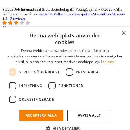
StudentJob International är ett dotterbolag till YoungCapital • © 2026 • Alla
rättigheter förbehålls •
Regler & Villkor
•
Sekretesspolicy
StudentJob SE score
4.5 - 2 reviews
×
Denna webbplats använder
Logga in som företag
cookies
Denna webbplats använder cookies för att förbättra
E-post
*
användarupplevelsen. Genom att använda vår webbplats samtycker
du till alla cookies i enlighet med vår cookiepolicy.
Läs mer
Lösenord
STRIKT NÖDVÄNDIGT
PRESTANDA
kom ihåg mig
glömt ditt lösenord?
logga in
INRIKTNING
FUNKTIONER
Kostnadsfri företagsprofil
OKLASSIFICERADE
Om du har företagskonto hos StudentJob SE, kan du enkelt logga in
och söka efter passande kandidater till ditt företag.
ACCEPTERA ALLA
AVVISA ALLT
Har du inte ett företagskonto?
VISA DETALJER