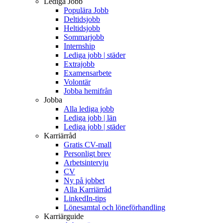
Lediga Jobb
Populära Jobb
Deltidsjobb
Heltidsjobb
Sommarjobb
Internship
Lediga jobb | städer
Extrajobb
Examensarbete
Volontär
Jobba hemifrån
Jobba
Alla lediga jobb
Lediga jobb | län
Lediga jobb | städer
Karriärråd
Gratis CV-mall
Personligt brev
Arbetsintervju
CV
Ny på jobbet
Alla Karriärråd
LinkedIn-tips
Lönesamtal och löneförhandling
Karriärguide