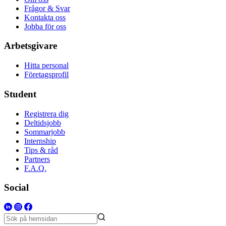
Frågor & Svar
Kontakta oss
Jobba för oss
Arbetsgivare
Hitta personal
Företagsprofil
Student
Registrera dig
Deltidsjobb
Sommarjobb
Internship
Tips & råd
Partners
F.A.Q.
Social