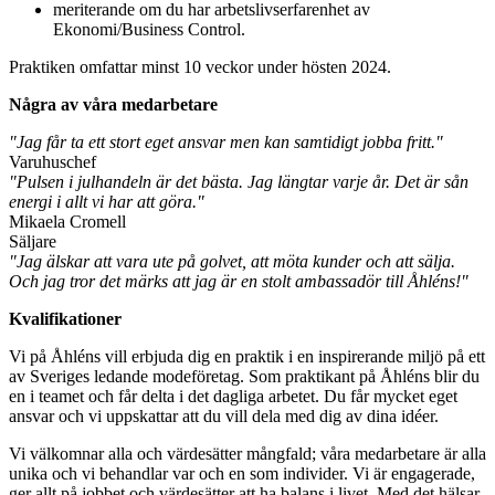
meriterande om du har arbetslivserfarenhet av
Ekonomi/Business Control.
Praktiken omfattar minst 10 veckor under hösten 2024.
Några av våra medarbetare
"Jag får ta ett stort eget ansvar men kan samtidigt jobba fritt."
Varuhuschef
"Pulsen i julhandeln är det bästa. Jag längtar varje år. Det är sån
energi i allt vi har att göra."
Mikaela Cromell
Säljare
"Jag älskar att vara ute på golvet, att möta kunder och att sälja.
Och jag tror det märks att jag är en stolt ambassadör till Åhléns!"
Kvalifikationer
Vi på Åhléns vill erbjuda dig en praktik i en inspirerande miljö på ett
av Sveriges ledande modeföretag. Som praktikant på Åhléns blir du
en i teamet och får delta i det dagliga arbetet. Du får mycket eget
ansvar och vi uppskattar att du vill dela med dig av dina idéer.
Vi välkomnar alla och värdesätter mångfald; våra medarbetare är alla
unika och vi behandlar var och en som individer. Vi är engagerade,
ger allt på jobbet och värdesätter att ha balans i livet. Med det hälsar