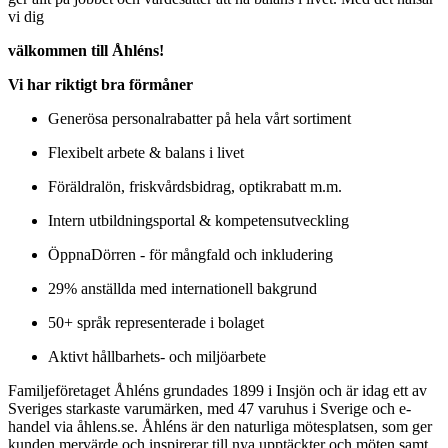
vi dig
välkommen till Åhléns!
Vi har riktigt bra förmåner
Generösa personalrabatter på hela vårt sortiment
Flexibelt arbete & balans i livet
Föräldralön, friskvårdsbidrag, optikrabatt m.m.
Intern utbildningsportal & kompetensutveckling
ÖppnaDörren - för mångfald och inkludering
29% anställda med internationell bakgrund
50+ språk representerade i bolaget
Aktivt hållbarhets- och miljöarbete
Familjeföretaget Åhléns grundades 1899 i Insjön och är idag ett av
Sveriges starkaste varumärken, med 47 varuhus i Sverige och e-
handel via åhlens.se. Åhléns är den naturliga mötesplatsen, som ger
kunden mervärde och inspirerar till nya upptäckter och möten samt