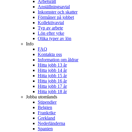
Arbetsrätt
Anställningsavtal
Inkomster och skatter
Förmåner på jobbet
Kollektivavtal
Typ av arbete
Lön efter yrke
Olika typer av lön
Info
FAQ
Kontakta oss
Information om åldrar
Hitta jobb 13 år
Hitta jobb 14 år
Hitta jobb 15 år
Hitta jobb 16 år
Hitta jobb 17 år
Hitta jobb 18 år
Jobba utomlands
Stipendier
Belgien
Frankrike
Grekland
Nederländerna
Spanien