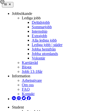
Jobbsökande
Lediga jobb
Deltidsjobb
Sommarjobb
Internship
Extrajobb
Alla lediga jobb
Lediga jobb | städer
Jobba hemifrån
Jobba utomlands
Volontär
Karriärråd
Blogg
Jobb 13-18år
Information
Arbetsgivare
Om oss
FAQ
Kontakt
Student