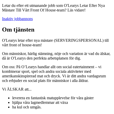
Letar du efter ett utmanande jobb som O'Learys Letar Efter Nya
Mästare Till Vårt Front Of House-team? Läs vidare!
Inaktiv jobbannons
Om tjänsten
O'Learys letar efter nya mästare (SERVERINGSPERSONAL) till
vårt front of house-team!
Om människor, härlig stämning, nöje och variation är vad du älskar,
då är O'Learys den perfekta arbetsplatsen för dig.
Om oss: På O’Learys handlar allt om social eatertainment – vi
kombinerar sport, spel och andra sociala aktiviteter med
amerikanskinspirerad mat och dryck. Vi är ditt andra vardagsrum
och erbjuder en social plats för människor i alla åldrar.
Vi ÄLSKAR att...
leverera en fantastisk matupplevelse för våra gäster
hjälpa våra lagmedlemmar att växa
ha kul och umgås.