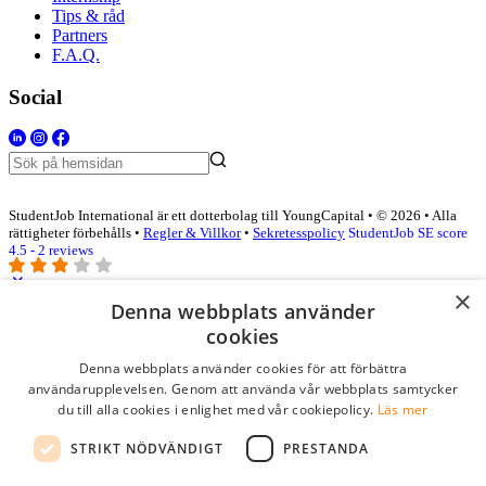
Tips & råd
Partners
F.A.Q.
Social
StudentJob International är ett dotterbolag till YoungCapital • © 2026 • Alla
rättigheter förbehålls •
Regler & Villkor
•
Sekretesspolicy
StudentJob SE score
4.5 - 2 reviews
×
Denna webbplats använder
Logga in som företag
cookies
Denna webbplats använder cookies för att förbättra
E-post
*
användarupplevelsen. Genom att använda vår webbplats samtycker
du till alla cookies i enlighet med vår cookiepolicy.
Läs mer
Lösenord
STRIKT NÖDVÄNDIGT
PRESTANDA
kom ihåg mig
glömt ditt lösenord?