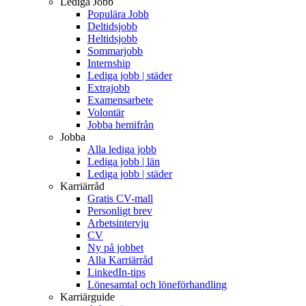
Lediga Jobb
Populära Jobb
Deltidsjobb
Heltidsjobb
Sommarjobb
Internship
Lediga jobb | städer
Extrajobb
Examensarbete
Volontär
Jobba hemifrån
Jobba
Alla lediga jobb
Lediga jobb | län
Lediga jobb | städer
Karriärråd
Gratis CV-mall
Personligt brev
Arbetsintervju
CV
Ny på jobbet
Alla Karriärråd
LinkedIn-tips
Lönesamtal och löneförhandling
Karriärguide