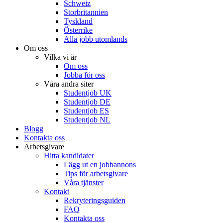
Schweiz
Storbritannien
Tyskland
Österrike
Alla jobb utomlands
Om oss
Vilka vi är
Om oss
Jobba för oss
Våra andra siter
Studentjob UK
Studentjob DE
Studentjob ES
Studentjob NL
Blogg
Kontakta oss
Arbetsgivare
Hitta kandidater
Lägg ut en jobbannons
Tips för arbetsgivare
Våra tjänster
Kontakt
Rekryteringsguiden
FAQ
Kontakta oss