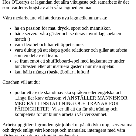
Hos O'Learys är lagandan det allra viktigaste och samarbete är det
som värderas högst av alla våra lagmedlemmar.
Våra medarbetare vill att deras nya lagmedlemmar ska:
ha en passion för mat, dryck, sport och människor.
både servera våra gäster och se deras favoritlag spela en
match :)
vara flexibel och har ett öppet sinne.
vara duktig på att skapa goda relationer och gillar att arbeta
som en del av ett team.
se fram emot ett shuffleboard-spel med lagkamrater under
lunchrasten eller att instruera gäster i hur man spelar.
kan hålla många (basket)bollar i luften!
Coachen vill att du:
pratar ett av de skandinaviska språken eller engelska och
...inga fler krav eftersom vi ANSTÄLLER MÄNNISKOR
MED RÄTT INSTÄLLNING OCH TRÄNAR FÖR
FÄRDIGHETER! Vi ser till att du får rätt träning och
kompetens för att kunna arbeta i vår verksamhet.
Arbetsuppgifter: I grunden går jobbet ut på att dyka upp, servera mat
och dryck enligt vårt koncept och manualer, interagera med våra
gäster och ge dem en trevlig upplevelse.