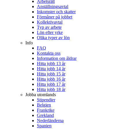
Arbetsrätt
Anställningsavtal
Inkomster och skatter
Förmåner på jobbet
Kollektivavtal
Typ av arbete
Lön efter yrke
Olika typer av lön
Info
FAQ
Kontakta oss
Information om åldrar
Hitta jobb 13 år
Hitta jobb 14 år
Hitta jobb 15 år
Hitta jobb 16 år
Hitta jobb 17 år
Hitta jobb 18 år
Jobba utomlands
Stipendier
Belgien
Frankrike
Grekland
Nederländerna
Spanien