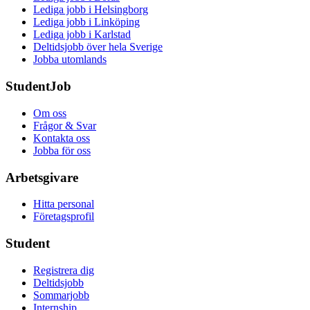
Lediga jobb i Helsingborg
Lediga jobb i Linköping
Lediga jobb i Karlstad
Deltidsjobb över hela Sverige
Jobba utomlands
StudentJob
Om oss
Frågor & Svar
Kontakta oss
Jobba för oss
Arbetsgivare
Hitta personal
Företagsprofil
Student
Registrera dig
Deltidsjobb
Sommarjobb
Internship