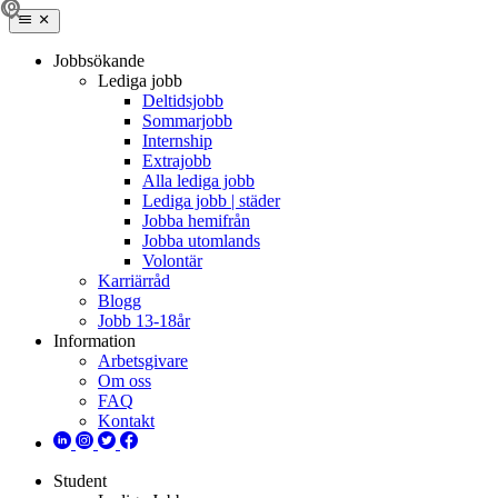
Jobbsökande
Lediga jobb
Deltidsjobb
Sommarjobb
Internship
Extrajobb
Alla lediga jobb
Lediga jobb | städer
Jobba hemifrån
Jobba utomlands
Volontär
Karriärråd
Blogg
Jobb 13-18år
Information
Arbetsgivare
Om oss
FAQ
Kontakt
Student