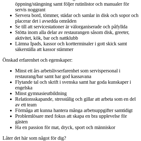
öppning/stängning samt följer rutinlistor och manualer för
servis noggrant
Servera bord, tömmer, städar och samlar in disk och sopor och
placerar det i avsedda områden
Se till att servicestationer är välorganiserade och påfyllda
Stötta inom alla delar av restaurangen såsom disk, greeter,
aktivitet, kök, bar och nattklubb
Lämna Ipads, kassor och kortterminaler i gott skick samt
säkerställa att kassor stämmer
Önskad erfarenhet och egenskaper:
Minst ett års arbetslivserfarenhet som servispersonal i
restaurang/bar samt har god kassavana
Flytande tal och skrift i svenska samt har goda kunskaper i
engelska
Minst gymnasieutbildning
Relationsskapande, stresstålig och gillar att arbeta som en del
av ett team
Förmåga att kunna hantera många arbetsuppgifter samtidigt
Problemlösare med fokus att skapa en bra upplevelse för
gästen
Ha en passion för mat, dryck, sport och människor
Låter det här som något för dig?