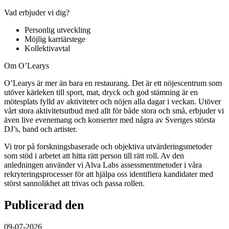
Vad erbjuder vi dig?
Personlig utveckling
Möjlig karriärstege
Kollektivavtal
Om O’Learys
O’Learys är mer än bara en restaurang. Det är ett nöjescentrum som
utöver kärleken till sport, mat, dryck och god stämning är en
mötesplats fylld av aktiviteter och nöjen alla dagar i veckan. Utöver
vårt stora aktivitetsutbud med allt för både stora och små, erbjuder vi
även live evenemang och konserter med några av Sveriges största
DJ’s, band och artister.
Vi tror på forskningsbaserade och objektiva utvärderingsmetoder
som stöd i arbetet att hitta rätt person till rätt roll. Av den
anledningen använder vi Alva Labs assessmentmetoder i våra
rekryteringsprocesser för att hjälpa oss identifiera kandidater med
störst sannolikhet att trivas och passa rollen.
Publicerad den
09-07-2026