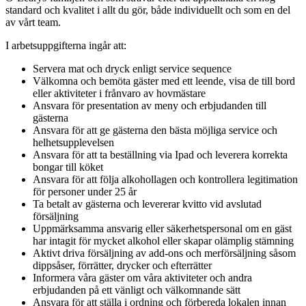
standard och kvalitet i allt du gör, både individuellt och som en del
av vårt team.
I arbetsuppgifterna ingår att:
Servera mat och dryck enligt service sequence
Välkomna och bemöta gäster med ett leende, visa de till bord
eller aktiviteter i frånvaro av hovmästare
Ansvara för presentation av meny och erbjudanden till
gästerna
Ansvara för att ge gästerna den bästa möjliga service och
helhetsupplevelsen
Ansvara för att ta beställning via Ipad och leverera korrekta
bongar till köket
Ansvara för att följa alkohollagen och kontrollera legitimation
för personer under 25 år
Ta betalt av gästerna och levererar kvitto vid avslutad
försäljning
Uppmärksamma ansvarig eller säkerhetspersonal om en gäst
har intagit för mycket alkohol eller skapar olämplig stämning
Aktivt driva försäljning av add-ons och merförsäljning såsom
dippsåser, förrätter, drycker och efterrätter
Informera våra gäster om våra aktiviteter och andra
erbjudanden på ett vänligt och välkomnande sätt
Ansvara för att ställa i ordning och förbereda lokalen innan