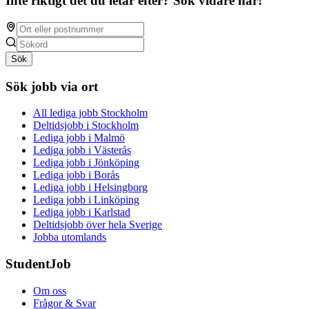
Inte riktigt det du letar efter? Sök vidare här!
Sök
Sök jobb via ort
All lediga jobb Stockholm
Deltidsjobb i Stockholm
Lediga jobb i Malmö
Lediga jobb i Västerås
Lediga jobb i Jönköping
Lediga jobb i Borås
Lediga jobb i Helsingborg
Lediga jobb i Linköping
Lediga jobb i Karlstad
Deltidsjobb över hela Sverige
Jobba utomlands
StudentJob
Om oss
Frågor & Svar