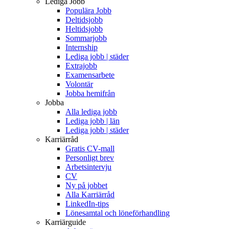
Lediga Jobb
Populära Jobb
Deltidsjobb
Heltidsjobb
Sommarjobb
Internship
Lediga jobb | städer
Extrajobb
Examensarbete
Volontär
Jobba hemifrån
Jobba
Alla lediga jobb
Lediga jobb | län
Lediga jobb | städer
Karriärråd
Gratis CV-mall
Personligt brev
Arbetsintervju
CV
Ny på jobbet
Alla Karriärråd
LinkedIn-tips
Lönesamtal och löneförhandling
Karriärguide