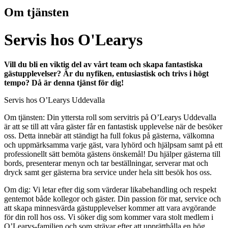
Om tjänsten
Servis hos O'Learys
Vill du bli en viktig del av vårt team och skapa fantastiska
gästupplevelser? Är du nyfiken, entusiastisk och trivs i högt
tempo? Då är denna tjänst för dig!
Servis hos O’Learys Uddevalla
Om tjänsten: Din yttersta roll som servitris på O’Learys Uddevalla
är att se till att våra gäster får en fantastisk upplevelse när de besöker
oss. Detta innebär att ständigt ha full fokus på gästerna, välkomna
och uppmärksamma varje gäst, vara lyhörd och hjälpsam samt på ett
professionellt sätt bemöta gästens önskemål! Du hjälper gästerna till
bords, presenterar menyn och tar beställningar, serverar mat och
dryck samt ger gästerna bra service under hela sitt besök hos oss.
Om dig: Vi letar efter dig som värderar likabehandling och respekt
gentemot både kollegor och gäster. Din passion för mat, service och
att skapa minnesvärda gästupplevelser kommer att vara avgörande
för din roll hos oss. Vi söker dig som kommer vara stolt medlem i
O’Learys-familjen och som strävar efter att upprätthålla en hög