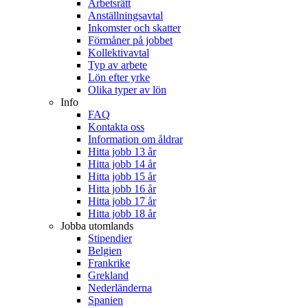
Arbetsrätt
Anställningsavtal
Inkomster och skatter
Förmåner på jobbet
Kollektivavtal
Typ av arbete
Lön efter yrke
Olika typer av lön
Info
FAQ
Kontakta oss
Information om åldrar
Hitta jobb 13 år
Hitta jobb 14 år
Hitta jobb 15 år
Hitta jobb 16 år
Hitta jobb 17 år
Hitta jobb 18 år
Jobba utomlands
Stipendier
Belgien
Frankrike
Grekland
Nederländerna
Spanien