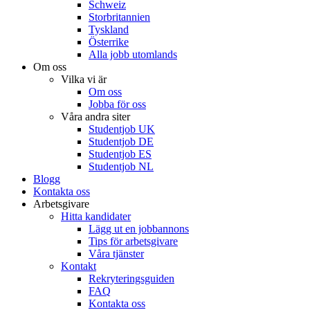
Schweiz
Storbritannien
Tyskland
Österrike
Alla jobb utomlands
Om oss
Vilka vi är
Om oss
Jobba för oss
Våra andra siter
Studentjob UK
Studentjob DE
Studentjob ES
Studentjob NL
Blogg
Kontakta oss
Arbetsgivare
Hitta kandidater
Lägg ut en jobbannons
Tips för arbetsgivare
Våra tjänster
Kontakt
Rekryteringsguiden
FAQ
Kontakta oss