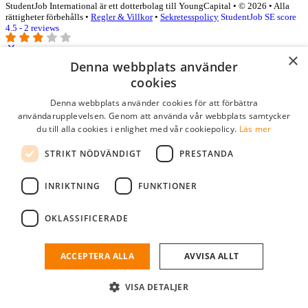
StudentJob International är ett dotterbolag till YoungCapital • © 2026 • Alla
rättigheter förbehålls •
Regler & Villkor
•
Sekretesspolicy
StudentJob SE score
4.5 - 2 reviews
×
Denna webbplats använder
Logga in som företag
cookies
Denna webbplats använder cookies för att förbättra
E-post
*
användarupplevelsen. Genom att använda vår webbplats samtycker
du till alla cookies i enlighet med vår cookiepolicy.
Läs mer
Lösenord
STRIKT NÖDVÄNDIGT
PRESTANDA
kom ihåg mig
glömt ditt lösenord?
logga in
INRIKTNING
FUNKTIONER
Kostnadsfri företagsprofil
OKLASSIFICERADE
Om du har företagskonto hos StudentJob SE, kan du enkelt logga in
och söka efter passande kandidater till ditt företag.
ACCEPTERA ALLA
AVVISA ALLT
Har du inte ett företagskonto?
VISA DETALJER
skapa profil gratis