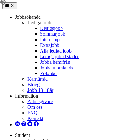
Jobbsökande
Lediga jobb
Deltidsjobb
Sommarjobb
Internship
Extrajobb
Alla lediga jobb
Lediga jobb | städer
Jobba hemifrån
Jobba utomlands
Volontär
Karriärråd
Blogg
Jobb 13-18år
Information
Arbetsgivare
Om oss
FAQ
Kontakt
Student