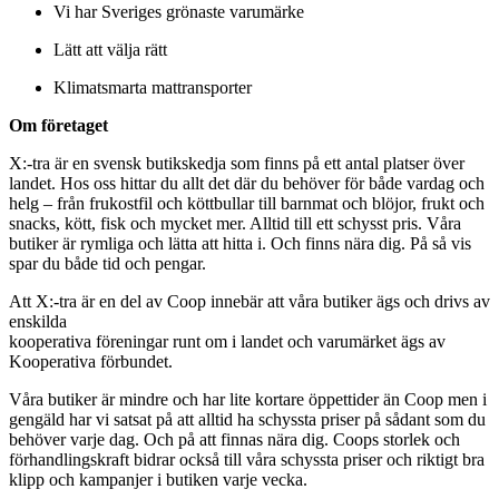
Vi har Sveriges grönaste varumärke
Lätt att välja rätt
Klimatsmarta mattransporter
Om företaget
X:-tra är en svensk butikskedja som finns på ett antal platser över
landet. Hos oss hittar du allt det där du behöver för både vardag och
helg – från frukostfil och köttbullar till barnmat och blöjor, frukt och
snacks, kött, fisk och mycket mer. Alltid till ett schysst pris. Våra
butiker är rymliga och lätta att hitta i. Och finns nära dig. På så vis
spar du både tid och pengar.
Att X:-tra är en del av Coop innebär att våra butiker ägs och drivs av
enskilda
kooperativa föreningar runt om i landet och varumärket ägs av
Kooperativa förbundet.
Våra butiker är mindre och har lite kortare öppettider än Coop men i
gengäld har vi satsat på att alltid ha schyssta priser på sådant som du
behöver varje dag. Och på att finnas nära dig. Coops storlek och
förhandlingskraft bidrar också till våra schyssta priser och riktigt bra
klipp och kampanjer i butiken varje vecka.