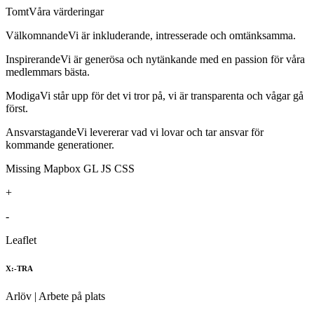
Tomt
Våra värderingar
Välkomnande
Vi är inkluderande, intresserade och omtänksamma.
Inspirerande
Vi är generösa och nytänkande med en passion för våra
medlemmars bästa.
Modiga
Vi står upp för det vi tror på, vi är transparenta och vågar gå
först.
Ansvarstagande
Vi levererar vad vi lovar och tar ansvar för
kommande generationer.
Missing Mapbox GL JS CSS
+
-
Leaflet
X:-TRA
Arlöv
| Arbete på plats