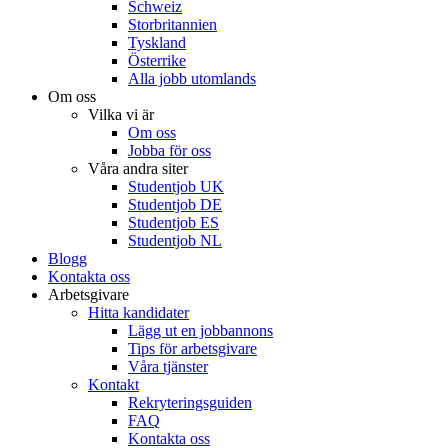
Schweiz
Storbritannien
Tyskland
Österrike
Alla jobb utomlands
Om oss
Vilka vi är
Om oss
Jobba för oss
Våra andra siter
Studentjob UK
Studentjob DE
Studentjob ES
Studentjob NL
Blogg
Kontakta oss
Arbetsgivare
Hitta kandidater
Lägg ut en jobbannons
Tips för arbetsgivare
Våra tjänster
Kontakt
Rekryteringsguiden
FAQ
Kontakta oss