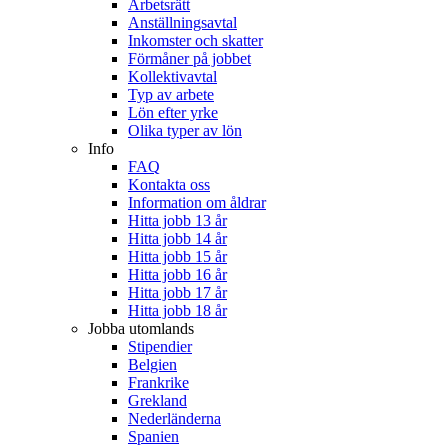
Arbetsrätt
Anställningsavtal
Inkomster och skatter
Förmåner på jobbet
Kollektivavtal
Typ av arbete
Lön efter yrke
Olika typer av lön
Info
FAQ
Kontakta oss
Information om åldrar
Hitta jobb 13 år
Hitta jobb 14 år
Hitta jobb 15 år
Hitta jobb 16 år
Hitta jobb 17 år
Hitta jobb 18 år
Jobba utomlands
Stipendier
Belgien
Frankrike
Grekland
Nederländerna
Spanien