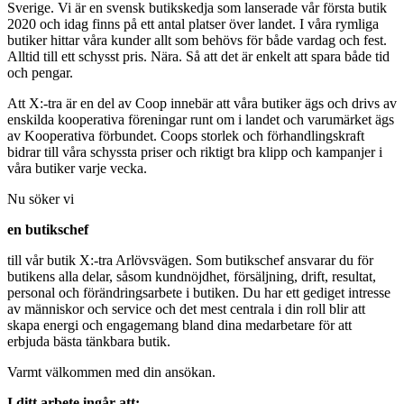
Sverige. Vi är en svensk butikskedja som lanserade vår första butik
2020 och idag finns på ett antal platser över landet. I våra rymliga
butiker hittar våra kunder allt som behövs för både vardag och fest.
Alltid till ett schysst pris. Nära. Så att det är enkelt att spara både tid
och pengar.
Att X:-tra är en del av Coop innebär att våra butiker ägs och drivs av
enskilda kooperativa föreningar runt om i landet och varumärket ägs
av Kooperativa förbundet. Coops storlek och förhandlingskraft
bidrar till våra schyssta priser och riktigt bra klipp och kampanjer i
våra butiker varje vecka.
Nu söker vi
en butikschef
till vår butik X:-tra Arlövsvägen. Som butikschef ansvarar du för
butikens alla delar, såsom kundnöjdhet, försäljning, drift, resultat,
personal och förändringsarbete i butiken. Du har ett gediget intresse
av människor och service och det mest centrala i din roll blir att
skapa energi och engagemang bland dina medarbetare för att
erbjuda bästa tänkbara butik.
Varmt välkommen med din ansökan.
I ditt arbete ingår att: