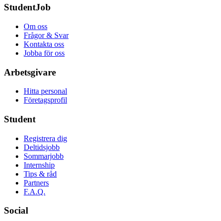
StudentJob
Om oss
Frågor & Svar
Kontakta oss
Jobba för oss
Arbetsgivare
Hitta personal
Företagsprofil
Student
Registrera dig
Deltidsjobb
Sommarjobb
Internship
Tips & råd
Partners
F.A.Q.
Social