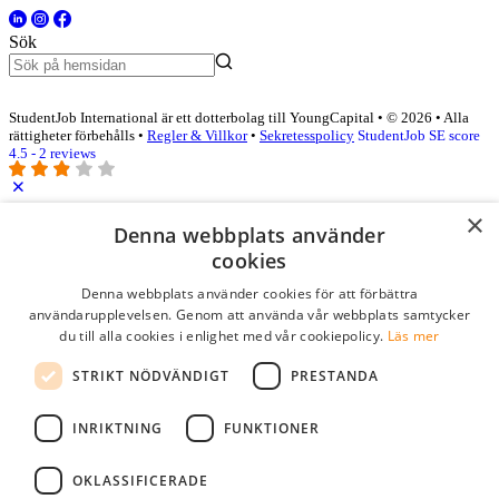
Sök
StudentJob International är ett dotterbolag till YoungCapital • © 2026 • Alla
rättigheter förbehålls •
Regler & Villkor
•
Sekretesspolicy
StudentJob SE score
4.5 - 2 reviews
×
Logga in som företag
Denna webbplats använder
cookies
E-post
*
Denna webbplats använder cookies för att förbättra
användarupplevelsen. Genom att använda vår webbplats samtycker
du till alla cookies i enlighet med vår cookiepolicy.
Läs mer
Lösenord
STRIKT NÖDVÄNDIGT
PRESTANDA
kom ihåg mig
glömt ditt lösenord?
logga in
INRIKTNING
FUNKTIONER
Kostnadsfri företagsprofil
OKLASSIFICERADE