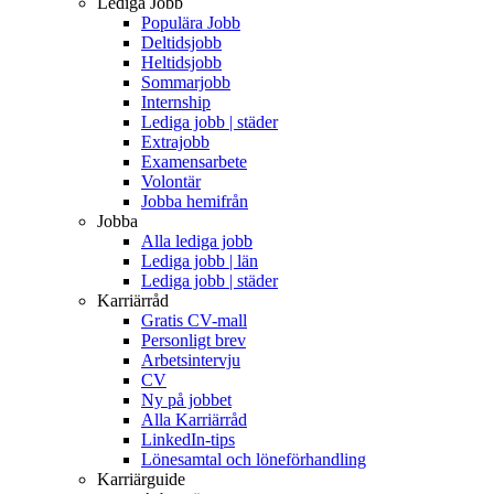
Lediga Jobb
Populära Jobb
Deltidsjobb
Heltidsjobb
Sommarjobb
Internship
Lediga jobb | städer
Extrajobb
Examensarbete
Volontär
Jobba hemifrån
Jobba
Alla lediga jobb
Lediga jobb | län
Lediga jobb | städer
Karriärråd
Gratis CV-mall
Personligt brev
Arbetsintervju
CV
Ny på jobbet
Alla Karriärråd
LinkedIn-tips
Lönesamtal och löneförhandling
Karriärguide