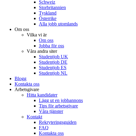
Schweiz
Storbritannien
Tyskland
Österrike
Alla jobb utomlands
Om oss
Vilka vi är
Om oss
Jobba för oss
Våra andra siter
Studentjob UK
Studentjob DE
Studentjob ES
Studentjob NL
Blogg
Kontakta oss
Arbetsgivare
Hitta kandidater
Lägg ut en jobbannons
Tips för arbetsgivare
Våra tjänster
Kontakt
Rekryteringsguiden
FAQ
Kontakta oss