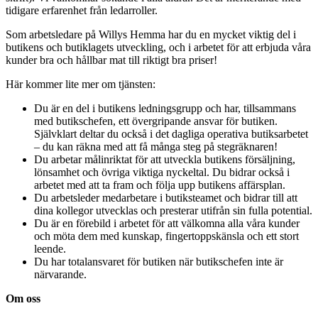
tidigare erfarenhet från ledarroller.
Som arbetsledare på Willys Hemma har du en mycket viktig del i
butikens och butiklagets utveckling, och i arbetet för att erbjuda våra
kunder bra och hållbar mat till riktigt bra priser!
Här kommer lite mer om tjänsten:
Du är en del i butikens ledningsgrupp och har, tillsammans
med butikschefen, ett övergripande ansvar för butiken.
Självklart deltar du också i det dagliga operativa butiksarbetet
– du kan räkna med att få många steg på stegräknaren!
Du arbetar målinriktat för att utveckla butikens försäljning,
lönsamhet och övriga viktiga nyckeltal. Du bidrar också i
arbetet med att ta fram och följa upp butikens affärsplan.
Du arbetsleder medarbetare i butiksteamet och bidrar till att
dina kollegor utvecklas och presterar utifrån sin fulla potential.
Du är en förebild i arbetet för att välkomna alla våra kunder
och möta dem med kunskap, fingertoppskänsla och ett stort
leende.
Du har totalansvaret för butiken när butikschefen inte är
närvarande.
Om oss