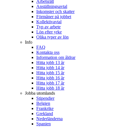
Arbetsrätt
Anställningsavtal
Inkomster och skatter
Förmåner på jobbet
Kollektivavtal
Typ av arbete
Lön efter yrke
Olika typer av lön
Info
FAQ
Kontakta oss
Information om åldrar
Hitta jobb 13 år
Hitta jobb 14 år
Hitta jobb 15 år
Hitta jobb 16 år
Hitta jobb 17 år
Hitta jobb 18 år
Jobba utomlands
Stipendier
Belgien
Frankrike
Grekland
Nederländerna
Spanien