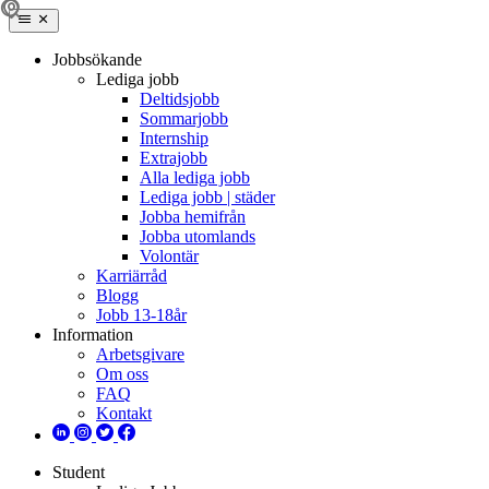
Jobbsökande
Lediga jobb
Deltidsjobb
Sommarjobb
Internship
Extrajobb
Alla lediga jobb
Lediga jobb | städer
Jobba hemifrån
Jobba utomlands
Volontär
Karriärråd
Blogg
Jobb 13-18år
Information
Arbetsgivare
Om oss
FAQ
Kontakt
Student