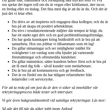
Du gillar mat, människor och försäljning lika mycket som vi! För
oss spelar det ingen roll om du är vegan eller köttfantast, äter tacos
en fredag eller en tisdag. Det fina med dig är att du är du. Och det är
just det vi letar efter.
Du drivs av att inspirera och engagera dina kollegor, och du är
bra på att skapa ett positivt arbetsklimat.
Du trivs i resultatorienterade miljöer där tempot är högt, du
har ett starkt eget driv och en god problemlösningsförmåga.
Du har goda kunskaper kring butiksdrift och är bra på att
samarbeta. Hos oss jobbar vi tillsammans som ett lag!
Du gillar utmaningar och ser möjligheter istället för
svårigheter i en vardag som ofta bjuder på varierande
förutsättningar och oförutsedda händelser.
Du gillar människor, sätter kundens behov först och är bra på
att få med dig folk – såväl kunder som medarbetare.
Du är bra på att kommunicera och ge feedback.
Det är en fördel om du har tidigare erfarenheter från
ledarroller i ett serviceyrke.
För att ta reda på om just du är den vi söker så innehåller vår
rekryteringsprocess både tester och intervjuer.
Vi gör även bakgrundskontroll vid samtliga rekryteringar. Läs mer:
Så går det till när du söker jobb inom Axfood