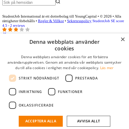
StudentJob International är ett dotterbolag till YoungCapital • © 2026 • Alla
rättigheter förbehålls •
Regler & Villkor
•
Sekretesspolicy
StudentJob SE score
4.5 - 2 reviews
×
Denna webbplats använder
Logga in som företag
cookies
Denna webbplats använder cookies för att förbättra
E-post
*
användarupplevelsen. Genom att använda vår webbplats samtycker
du till alla cookies i enlighet med vår cookiepolicy.
Läs mer
Lösenord
STRIKT NÖDVÄNDIGT
PRESTANDA
kom ihåg mig
glömt ditt lösenord?
logga in
INRIKTNING
FUNKTIONER
Kostnadsfri företagsprofil
OKLASSIFICERADE
Om du har företagskonto hos StudentJob SE, kan du enkelt logga in
och söka efter passande kandidater till ditt företag.
ACCEPTERA ALLA
AVVISA ALLT
Har du inte ett företagskonto?