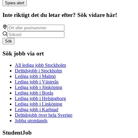
Spara alert
Inte riktigt det du letar efter? Sök vidare här!
Sök
Sök jobb via ort
All lediga jobb Stockholm
Deltidsjobb i Stockholm
Lediga jobb i Malmö
Lediga jobb i Västerås
Lediga jobb i Jönköping
Lediga jobb i Borås
Lediga jobb i Helsingborg
Lediga jobb i Linköping
Lediga jobb i Karlstad
Deltidsjobb över hela Sverige
Jobba utomlands
StudentJob