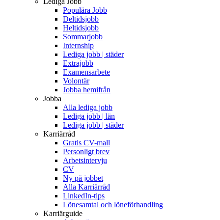
Lediga Jobb
Populära Jobb
Deltidsjobb
Heltidsjobb
Sommarjobb
Internship
Lediga jobb | städer
Extrajobb
Examensarbete
Volontär
Jobba hemifrån
Jobba
Alla lediga jobb
Lediga jobb | län
Lediga jobb | städer
Karriärråd
Gratis CV-mall
Personligt brev
Arbetsintervju
CV
Ny på jobbet
Alla Karriärråd
LinkedIn-tips
Lönesamtal och löneförhandling
Karriärguide