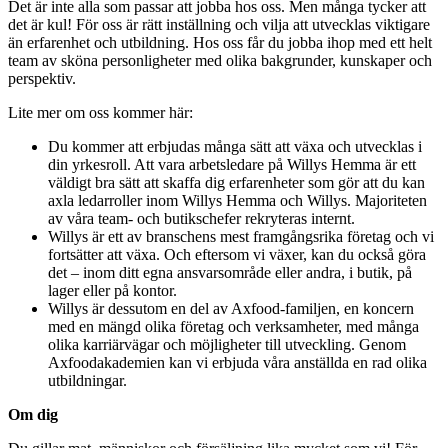
Det är inte alla som passar att jobba hos oss. Men många tycker att
det är kul! För oss är rätt inställning och vilja att utvecklas viktigare
än erfarenhet och utbildning. Hos oss får du jobba ihop med ett helt
team av sköna personligheter med olika bakgrunder, kunskaper och
perspektiv.
Lite mer om oss kommer här:
Du kommer att erbjudas många sätt att växa och utvecklas i
din yrkesroll. Att vara arbetsledare på Willys Hemma är ett
väldigt bra sätt att skaffa dig erfarenheter som gör att du kan
axla ledarroller inom Willys Hemma och Willys. Majoriteten
av våra team- och butikschefer rekryteras internt.
Willys är ett av branschens mest framgångsrika företag och vi
fortsätter att växa. Och eftersom vi växer, kan du också göra
det – inom ditt egna ansvarsområde eller andra, i butik, på
lager eller på kontor.
Willys är dessutom en del av Axfood-familjen, en koncern
med en mängd olika företag och verksamheter, med många
olika karriärvägar och möjligheter till utveckling. Genom
Axfoodakademien kan vi erbjuda våra anställda en rad olika
utbildningar.
Om dig