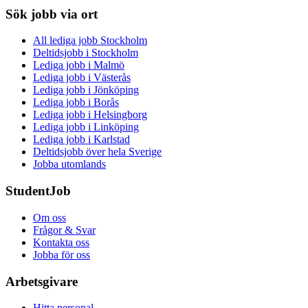
Sök jobb via ort
All lediga jobb Stockholm
Deltidsjobb i Stockholm
Lediga jobb i Malmö
Lediga jobb i Västerås
Lediga jobb i Jönköping
Lediga jobb i Borås
Lediga jobb i Helsingborg
Lediga jobb i Linköping
Lediga jobb i Karlstad
Deltidsjobb över hela Sverige
Jobba utomlands
StudentJob
Om oss
Frågor & Svar
Kontakta oss
Jobba för oss
Arbetsgivare
Hitta personal