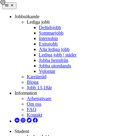
Jobbsökande
Lediga jobb
Deltidsjobb
Sommarjobb
Internship
Extrajobb
Alla lediga jobb
Lediga jobb | städer
Jobba hemifrån
Jobba utomlands
Volontär
Karriärråd
Blogg
Jobb 13-18år
Information
Arbetsgivare
Om oss
FAQ
Kontakt
Student