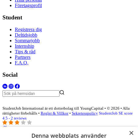
Företagsprofil
Student
Registrera dig
Deltidsjobb
Sommarjobb
Internship
Tips & råd
Partners
F.A.Q.
Social
StudentJob International är ett dotterbolag till YoungCapital • © 2026 • Alla
rättigheter förbehålls •
Regler & Villkor
•
Sekretesspolicy
StudentJob SE score
4.5 - 2 reviews
×
Denna webbplats använder