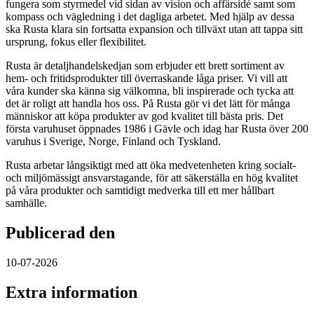
fungera som styrmedel vid sidan av vision och affärsidé samt som
kompass och vägledning i det dagliga arbetet. Med hjälp av dessa
ska Rusta klara sin fortsatta expansion och tillväxt utan att tappa sitt
ursprung, fokus eller flexibilitet.
Rusta är detaljhandelskedjan som erbjuder ett brett sortiment av
hem- och fritidsprodukter till överraskande låga priser. Vi vill att
våra kunder ska känna sig välkomna, bli inspirerade och tycka att
det är roligt att handla hos oss. På Rusta gör vi det lätt för många
människor att köpa produkter av god kvalitet till bästa pris. Det
första varuhuset öppnades 1986 i Gävle och idag har Rusta över 200
varuhus i Sverige, Norge, Finland och Tyskland.
Rusta arbetar långsiktigt med att öka medvetenheten kring socialt-
och miljömässigt ansvarstagande, för att säkerställa en hög kvalitet
på våra produkter och samtidigt medverka till ett mer hållbart
samhälle.
Publicerad den
10-07-2026
Extra information