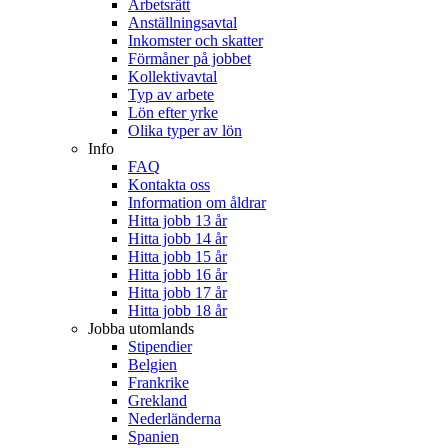
Arbetsrätt
Anställningsavtal
Inkomster och skatter
Förmåner på jobbet
Kollektivavtal
Typ av arbete
Lön efter yrke
Olika typer av lön
Info
FAQ
Kontakta oss
Information om åldrar
Hitta jobb 13 år
Hitta jobb 14 år
Hitta jobb 15 år
Hitta jobb 16 år
Hitta jobb 17 år
Hitta jobb 18 år
Jobba utomlands
Stipendier
Belgien
Frankrike
Grekland
Nederländerna
Spanien