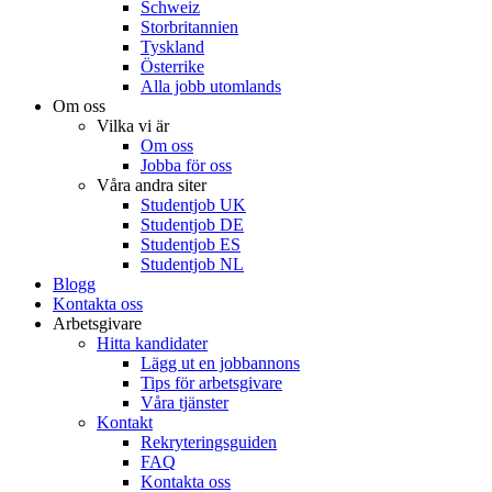
Schweiz
Storbritannien
Tyskland
Österrike
Alla jobb utomlands
Om oss
Vilka vi är
Om oss
Jobba för oss
Våra andra siter
Studentjob UK
Studentjob DE
Studentjob ES
Studentjob NL
Blogg
Kontakta oss
Arbetsgivare
Hitta kandidater
Lägg ut en jobbannons
Tips för arbetsgivare
Våra tjänster
Kontakt
Rekryteringsguiden
FAQ
Kontakta oss