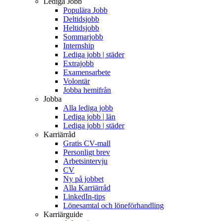
Lediga Jobb
Populära Jobb
Deltidsjobb
Heltidsjobb
Sommarjobb
Internship
Lediga jobb | städer
Extrajobb
Examensarbete
Volontär
Jobba hemifrån
Jobba
Alla lediga jobb
Lediga jobb | län
Lediga jobb | städer
Karriärråd
Gratis CV-mall
Personligt brev
Arbetsintervju
CV
Ny på jobbet
Alla Karriärråd
LinkedIn-tips
Lönesamtal och löneförhandling
Karriärguide