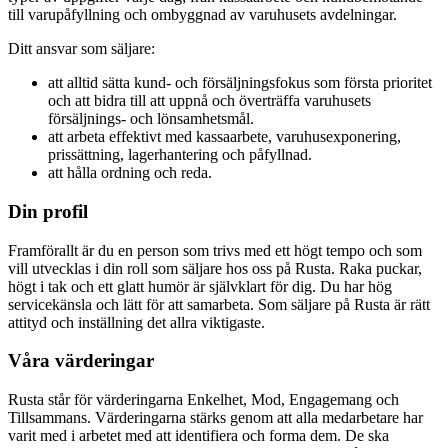
till varupåfyllning och ombyggnad av varuhusets avdelningar.
Ditt ansvar som säljare:
att alltid sätta kund- och försäljningsfokus som första prioritet
och att bidra till att uppnå och överträffa varuhusets
försäljnings- och lönsamhetsmål.
att arbeta effektivt med kassaarbete, varuhusexponering,
prissättning, lagerhantering och påfyllnad.
att hålla ordning och reda.
Din profil
Framförallt är du en person som trivs med ett högt tempo och som
vill utvecklas i din roll som säljare hos oss på Rusta. Raka puckar,
högt i tak och ett glatt humör är självklart för dig. Du har hög
servicekänsla och lätt för att samarbeta. Som säljare på Rusta är rätt
attityd och inställning det allra viktigaste.
Våra värderingar
Rusta står för värderingarna Enkelhet, Mod, Engagemang och
Tillsammans. Värderingarna stärks genom att alla medarbetare har
varit med i arbetet med att identifiera och forma dem. De ska