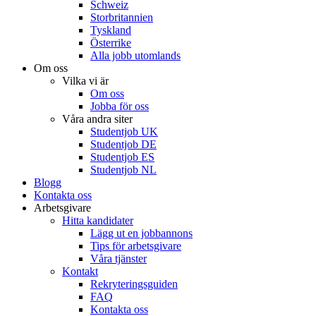
Schweiz
Storbritannien
Tyskland
Österrike
Alla jobb utomlands
Om oss
Vilka vi är
Om oss
Jobba för oss
Våra andra siter
Studentjob UK
Studentjob DE
Studentjob ES
Studentjob NL
Blogg
Kontakta oss
Arbetsgivare
Hitta kandidater
Lägg ut en jobbannons
Tips för arbetsgivare
Våra tjänster
Kontakt
Rekryteringsguiden
FAQ
Kontakta oss