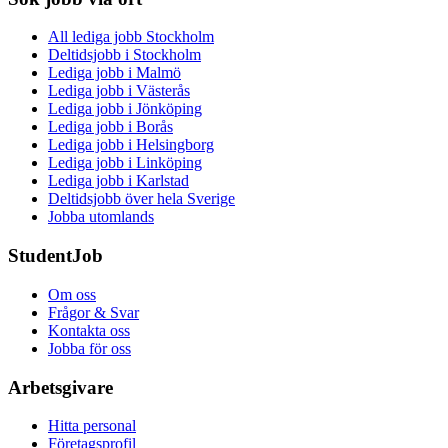
All lediga jobb Stockholm
Deltidsjobb i Stockholm
Lediga jobb i Malmö
Lediga jobb i Västerås
Lediga jobb i Jönköping
Lediga jobb i Borås
Lediga jobb i Helsingborg
Lediga jobb i Linköping
Lediga jobb i Karlstad
Deltidsjobb över hela Sverige
Jobba utomlands
StudentJob
Om oss
Frågor & Svar
Kontakta oss
Jobba för oss
Arbetsgivare
Hitta personal
Företagsprofil