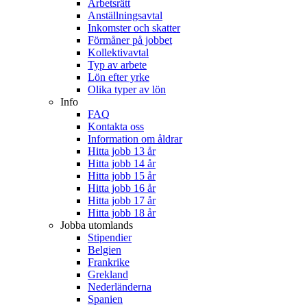
Arbetsrätt
Anställningsavtal
Inkomster och skatter
Förmåner på jobbet
Kollektivavtal
Typ av arbete
Lön efter yrke
Olika typer av lön
Info
FAQ
Kontakta oss
Information om åldrar
Hitta jobb 13 år
Hitta jobb 14 år
Hitta jobb 15 år
Hitta jobb 16 år
Hitta jobb 17 år
Hitta jobb 18 år
Jobba utomlands
Stipendier
Belgien
Frankrike
Grekland
Nederländerna
Spanien