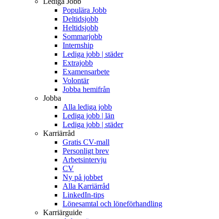
Lediga Jobb
Populära Jobb
Deltidsjobb
Heltidsjobb
Sommarjobb
Internship
Lediga jobb | städer
Extrajobb
Examensarbete
Volontär
Jobba hemifrån
Jobba
Alla lediga jobb
Lediga jobb | län
Lediga jobb | städer
Karriärråd
Gratis CV-mall
Personligt brev
Arbetsintervju
CV
Ny på jobbet
Alla Karriärråd
LinkedIn-tips
Lönesamtal och löneförhandling
Karriärguide