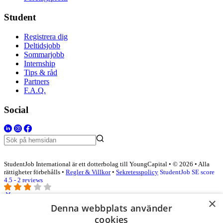
Student
Registrera dig
Deltidsjobb
Sommarjobb
Internship
Tips & råd
Partners
F.A.Q.
Social
StudentJob International är ett dotterbolag till YoungCapital • © 2026 • Alla
rättigheter förbehålls •
Regler & Villkor
•
Sekretesspolicy
StudentJob SE score
4.5 - 2 reviews
×
Denna webbplats använder
Logga in som företag
cookies