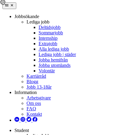
Jobbsökande
Lediga jobb
Deltidsjobb
Sommarjobb
Internship
Extrajobb
Alla lediga jobb
Lediga jobb | städer
Jobba hemifrån
Jobba utomlands
Volontär
Karriärråd
Blogg
Jobb 13-18år
Information
Arbetsgivare
Om oss
FAQ
Kontakt
Student