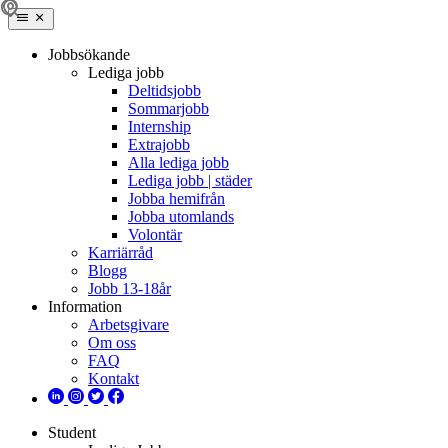
Jobbsökande
Lediga jobb
Deltidsjobb
Sommarjobb
Internship
Extrajobb
Alla lediga jobb
Lediga jobb | städer
Jobba hemifrån
Jobba utomlands
Volontär
Karriärråd
Blogg
Jobb 13-18år
Information
Arbetsgivare
Om oss
FAQ
Kontakt
Student