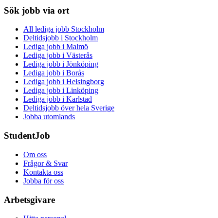
Sök jobb via ort
All lediga jobb Stockholm
Deltidsjobb i Stockholm
Lediga jobb i Malmö
Lediga jobb i Västerås
Lediga jobb i Jönköping
Lediga jobb i Borås
Lediga jobb i Helsingborg
Lediga jobb i Linköping
Lediga jobb i Karlstad
Deltidsjobb över hela Sverige
Jobba utomlands
StudentJob
Om oss
Frågor & Svar
Kontakta oss
Jobba för oss
Arbetsgivare