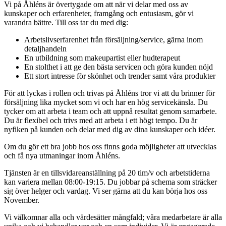
Vi på Åhléns är övertygade om att när vi delar med oss av
kunskaper och erfarenheter, framgång och entusiasm, gör vi
varandra bättre. Till oss tar du med dig:
Arbetslivserfarenhet från försäljning/service, gärna inom
detaljhandeln
En utbildning som makeupartist eller hudterapeut
En stolthet i att ge den bästa servicen och göra kunden nöjd
Ett stort intresse för skönhet och trender samt våra produkter
För att lyckas i rollen och trivas på Åhléns tror vi att du brinner för
försäljning lika mycket som vi och har en hög servicekänsla. Du
tycker om att arbeta i team och att uppnå resultat genom samarbete.
Du är flexibel och trivs med att arbeta i ett högt tempo. Du är
nyfiken på kunden och delar med dig av dina kunskaper och idéer.
Om du gör ett bra jobb hos oss finns goda möjligheter att utvecklas
och få nya utmaningar inom Åhléns.
Tjänsten är en tillsvidareanställning på 20 tim/v och arbetstiderna
kan variera mellan 08:00-19:15. Du jobbar på schema som sträcker
sig över helger och vardag. Vi ser gärna att du kan börja hos oss
November.
Vi välkomnar alla och värdesätter mångfald; våra medarbetare är alla