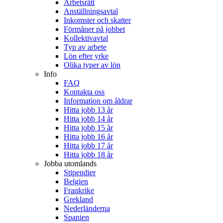
Arbetsrätt
Anställningsavtal
Inkomster och skatter
Förmåner på jobbet
Kollektivavtal
Typ av arbete
Lön efter yrke
Olika typer av lön
Info
FAQ
Kontakta oss
Information om åldrar
Hitta jobb 13 år
Hitta jobb 14 år
Hitta jobb 15 år
Hitta jobb 16 år
Hitta jobb 17 år
Hitta jobb 18 år
Jobba utomlands
Stipendier
Belgien
Frankrike
Grekland
Nederländerna
Spanien