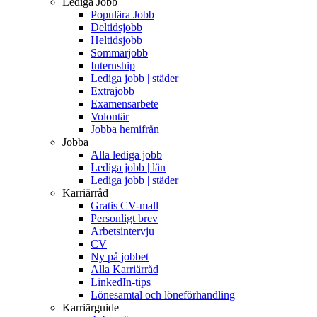
Lediga Jobb
Populära Jobb
Deltidsjobb
Heltidsjobb
Sommarjobb
Internship
Lediga jobb | städer
Extrajobb
Examensarbete
Volontär
Jobba hemifrån
Jobba
Alla lediga jobb
Lediga jobb | län
Lediga jobb | städer
Karriärråd
Gratis CV-mall
Personligt brev
Arbetsintervju
CV
Ny på jobbet
Alla Karriärråd
LinkedIn-tips
Lönesamtal och löneförhandling
Karriärguide