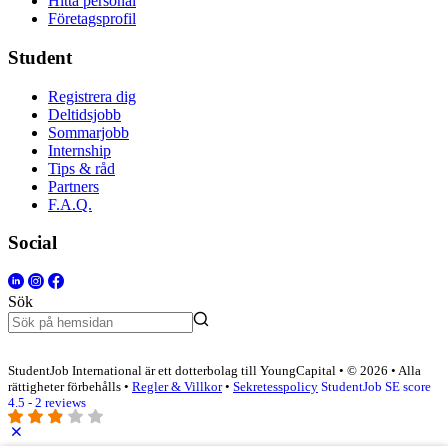
Hitta personal
Företagsprofil
Student
Registrera dig
Deltidsjobb
Sommarjobb
Internship
Tips & råd
Partners
F.A.Q.
Social
Sök
StudentJob International är ett dotterbolag till YoungCapital • © 2026 • Alla
rättigheter förbehålls •
Regler & Villkor
•
Sekretesspolicy
StudentJob SE score
4.5 - 2 reviews