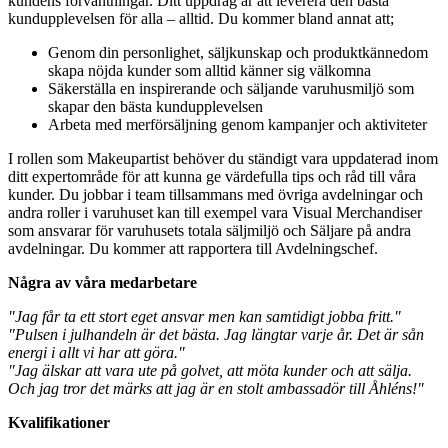
kundens förväntningar. Ditt uppdrag är att leverera den bästa
kundupplevelsen för alla – alltid. Du kommer bland annat att;
Genom din personlighet, säljkunskap och produktkännedom
skapa nöjda kunder som alltid känner sig välkomna
Säkerställa en inspirerande och säljande varuhusmiljö som
skapar den bästa kundupplevelsen
Arbeta med merförsäljning genom kampanjer och aktiviteter
I rollen som Makeupartist behöver du ständigt vara uppdaterad inom
ditt expertområde för att kunna ge värdefulla tips och råd till våra
kunder. Du jobbar i team tillsammans med övriga avdelningar och
andra roller i varuhuset kan till exempel vara Visual Merchandiser
som ansvarar för varuhusets totala säljmiljö och Säljare på andra
avdelningar. Du kommer att rapportera till Avdelningschef.
Några av våra medarbetare
"Jag får ta ett stort eget ansvar men kan samtidigt jobba fritt."
"Pulsen i julhandeln är det bästa. Jag längtar varje år. Det är sån
energi i allt vi har att göra."
"Jag älskar att vara ute på golvet, att möta kunder och att sälja.
Och jag tror det märks att jag är en stolt ambassadör till Åhléns!"
Kvalifikationer