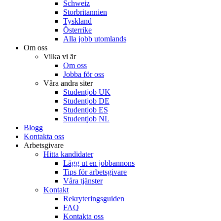
Schweiz
Storbritannien
Tyskland
Österrike
Alla jobb utomlands
Om oss
Vilka vi är
Om oss
Jobba för oss
Våra andra siter
Studentjob UK
Studentjob DE
Studentjob ES
Studentjob NL
Blogg
Kontakta oss
Arbetsgivare
Hitta kandidater
Lägg ut en jobbannons
Tips för arbetsgivare
Våra tjänster
Kontakt
Rekryteringsguiden
FAQ
Kontakta oss