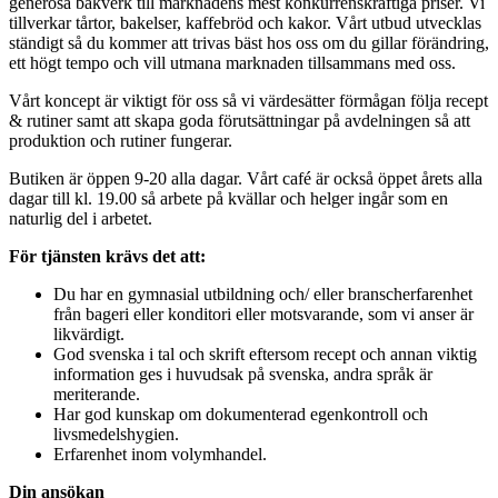
generösa bakverk till marknadens mest konkurrenskraftiga priser. Vi
tillverkar tårtor, bakelser, kaffebröd och kakor. Vårt utbud utvecklas
ständigt så du kommer att trivas bäst hos oss om du gillar förändring,
ett högt tempo och vill utmana marknaden tillsammans med oss.
Vårt koncept är viktigt för oss så vi värdesätter förmågan följa recept
& rutiner samt att skapa goda förutsättningar på avdelningen så att
produktion och rutiner fungerar.
Butiken är öppen 9-20 alla dagar. Vårt café är också öppet årets alla
dagar till kl. 19.00 så arbete på kvällar och helger ingår som en
naturlig del i arbetet.
För tjänsten krävs det att:
Du har en gymnasial utbildning och/ eller branscherfarenhet
från bageri eller konditori eller motsvarande, som vi anser är
likvärdigt.
God svenska i tal och skrift eftersom recept och annan viktig
information ges i huvudsak på svenska, andra språk är
meriterande.
Har god kunskap om dokumenterad egenkontroll och
livsmedelshygien.
Erfarenhet inom volymhandel.
Din ansökan