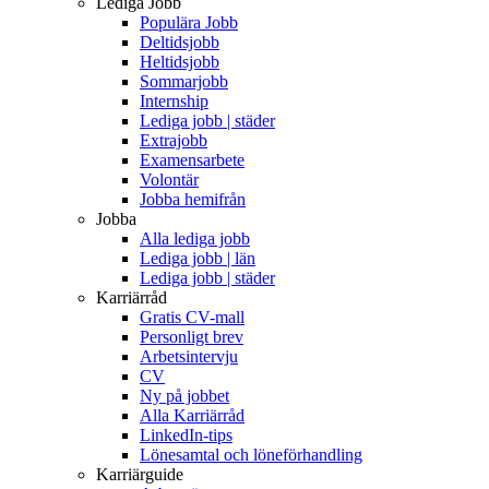
Lediga Jobb
Populära Jobb
Deltidsjobb
Heltidsjobb
Sommarjobb
Internship
Lediga jobb | städer
Extrajobb
Examensarbete
Volontär
Jobba hemifrån
Jobba
Alla lediga jobb
Lediga jobb | län
Lediga jobb | städer
Karriärråd
Gratis CV-mall
Personligt brev
Arbetsintervju
CV
Ny på jobbet
Alla Karriärråd
LinkedIn-tips
Lönesamtal och löneförhandling
Karriärguide