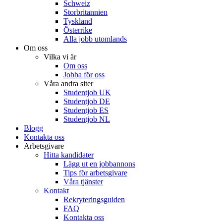
Schweiz
Storbritannien
Tyskland
Österrike
Alla jobb utomlands
Om oss
Vilka vi är
Om oss
Jobba för oss
Våra andra siter
Studentjob UK
Studentjob DE
Studentjob ES
Studentjob NL
Blogg
Kontakta oss
Arbetsgivare
Hitta kandidater
Lägg ut en jobbannons
Tips för arbetsgivare
Våra tjänster
Kontakt
Rekryteringsguiden
FAQ
Kontakta oss