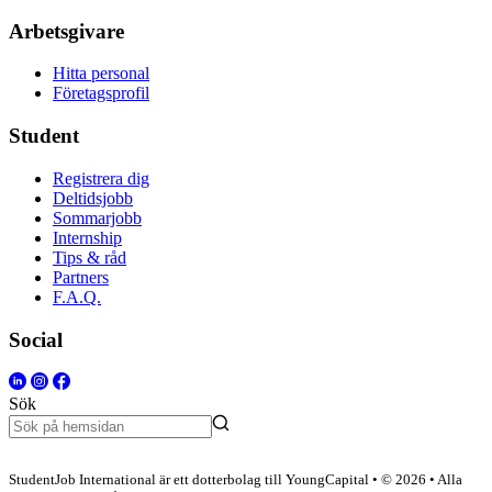
Arbetsgivare
Hitta personal
Företagsprofil
Student
Registrera dig
Deltidsjobb
Sommarjobb
Internship
Tips & råd
Partners
F.A.Q.
Social
Sök
StudentJob International är ett dotterbolag till YoungCapital • © 2026 • Alla