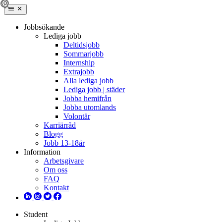
Jobbsökande
Lediga jobb
Deltidsjobb
Sommarjobb
Internship
Extrajobb
Alla lediga jobb
Lediga jobb | städer
Jobba hemifrån
Jobba utomlands
Volontär
Karriärråd
Blogg
Jobb 13-18år
Information
Arbetsgivare
Om oss
FAQ
Kontakt
Student