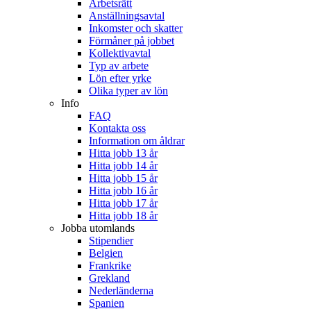
Arbetsrätt
Anställningsavtal
Inkomster och skatter
Förmåner på jobbet
Kollektivavtal
Typ av arbete
Lön efter yrke
Olika typer av lön
Info
FAQ
Kontakta oss
Information om åldrar
Hitta jobb 13 år
Hitta jobb 14 år
Hitta jobb 15 år
Hitta jobb 16 år
Hitta jobb 17 år
Hitta jobb 18 år
Jobba utomlands
Stipendier
Belgien
Frankrike
Grekland
Nederländerna
Spanien