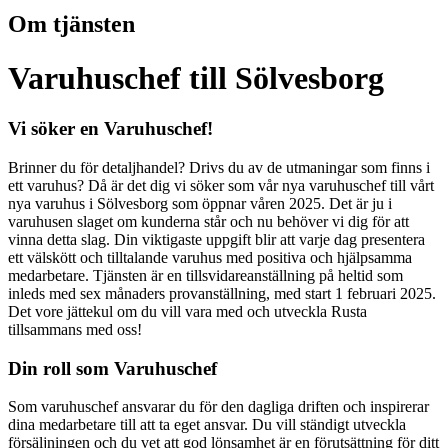
Om tjänsten
Varuhuschef till Sölvesborg
Vi söker en Varuhuschef!
Brinner du för detaljhandel? Drivs du av de utmaningar som finns i
ett varuhus? Då är det dig vi söker som vår nya varuhuschef till vårt
nya varuhus i Sölvesborg som öppnar våren 2025. Det är ju i
varuhusen slaget om kunderna står och nu behöver vi dig för att
vinna detta slag. Din viktigaste uppgift blir att varje dag presentera
ett välskött och tilltalande varuhus med positiva och hjälpsamma
medarbetare. Tjänsten är en tillsvidareanställning på heltid som
inleds med sex månaders provanställning, med start 1 februari 2025.
Det vore jättekul om du vill vara med och utveckla Rusta
tillsammans med oss!
Din roll som Varuhuschef
Som varuhuschef ansvarar du för den dagliga driften och inspirerar
dina medarbetare till att ta eget ansvar. Du vill ständigt utveckla
försäljningen och du vet att god lönsamhet är en förutsättning för ditt