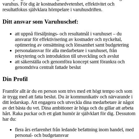
varuhus. För dig är kostnadsmedvetenhet, effektivitet och
resultatfokus självklara hörnpelare i varuhusdriften.
Ditt ansvar som Varuhuschef:
att uppnå försäljnings- och resultatmål i varuhuset – du
ansvarar för effektivisering av kostnader och nyckeltal,
optimering av omsättning och lönsamhet samt budgetering
personalansvar för alla medarbetare i varuhuset, från
rekrytering och introduktion till utveckling och avslut
att säkerställa och genomföra koncept samt förankra och
genomdriva centralt fattade beslut
Din Profil
Framför allt är du en person som trivs med ett högt tempo och som
är trygg med att fatta beslut. Du är kommunikativ och närvarande i
ditt ledarskap. Att engagera och utveckla dina medarbetare är något
av det bästa du vet. Dina ambitioner är höga och du gillar att arbeta
hårt. Raka puckar och ett glatt humör är självklart för dig. Dessutom
har du:
flera års erfarenhet från ledande befattning inom handel, med
personal- och budgetansvar