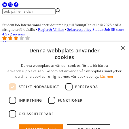
StudentJob International är ett dotterbolag till YoungCapital • © 2026 • Alla
rättigheter förbehålls •
Regler & Villkor
•
Sekretesspolicy
StudentJob SE score
4.5 - 2 reviews
×
Denna webbplats använder
Logga in som företag
cookies
Denna webbplats använder cookies för att förbättra
E-post
*
användarupplevelsen. Genom att använda vår webbplats samtycker
du till alla cookies i enlighet med vår cookiepolicy.
Läs mer
Lösenord
STRIKT NÖDVÄNDIGT
PRESTANDA
kom ihåg mig
glömt ditt lösenord?
logga in
INRIKTNING
FUNKTIONER
Kostnadsfri företagsprofil
OKLASSIFICERADE
Om du har företagskonto hos StudentJob SE, kan du enkelt logga in
och söka efter passande kandidater till ditt företag.