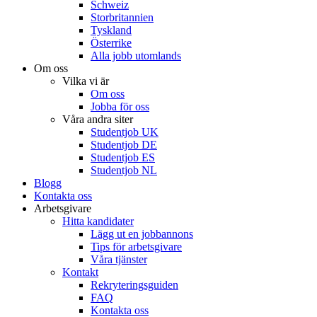
Schweiz
Storbritannien
Tyskland
Österrike
Alla jobb utomlands
Om oss
Vilka vi är
Om oss
Jobba för oss
Våra andra siter
Studentjob UK
Studentjob DE
Studentjob ES
Studentjob NL
Blogg
Kontakta oss
Arbetsgivare
Hitta kandidater
Lägg ut en jobbannons
Tips för arbetsgivare
Våra tjänster
Kontakt
Rekryteringsguiden
FAQ
Kontakta oss