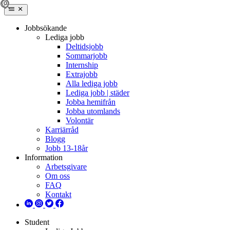
Jobbsökande
Lediga jobb
Deltidsjobb
Sommarjobb
Internship
Extrajobb
Alla lediga jobb
Lediga jobb | städer
Jobba hemifrån
Jobba utomlands
Volontär
Karriärråd
Blogg
Jobb 13-18år
Information
Arbetsgivare
Om oss
FAQ
Kontakt
Student