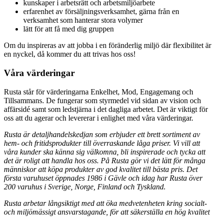
kunskaper i arbetsrätt och arbetsmiljöarbete
erfarenhet av försäljningsverksamhet, gärna från en
verksamhet som hanterar stora volymer
lätt för att få med dig gruppen
Om du inspireras av att jobba i en föränderlig miljö där flexibilitet är
en nyckel, då kommer du att trivas hos oss!
Våra värderingar
Rusta står för värderingarna Enkelhet, Mod, Engagemang och
Tillsammans. De fungerar som styrmedel vid sidan av vision och
affärsidé samt som ledstjärna i det dagliga arbetet. Det är viktigt för
oss att du agerar och levererar i enlighet med våra värderingar.
Rusta är detaljhandelskedjan som erbjuder ett brett sortiment av
hem- och fritidsprodukter till överraskande låga priser. Vi vill att
våra kunder ska känna sig välkomna, bli inspirerade och tycka att
det är roligt att handla hos oss. På Rusta gör vi det lätt för många
människor att köpa produkter av god kvalitet till bästa pris. Det
första varuhuset öppnades 1986 i Gävle och idag har Rusta över
200 varuhus i Sverige, Norge, Finland och Tyskland.
Rusta arbetar långsiktigt med att öka medvetenheten kring socialt-
och miljömässigt ansvarstagande, för att säkerställa en hög kvalitet