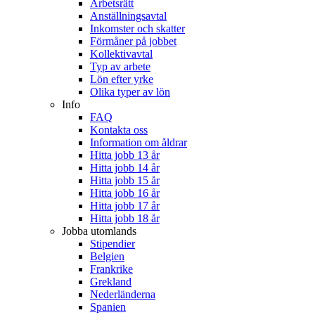
Arbetsrätt
Anställningsavtal
Inkomster och skatter
Förmåner på jobbet
Kollektivavtal
Typ av arbete
Lön efter yrke
Olika typer av lön
Info
FAQ
Kontakta oss
Information om åldrar
Hitta jobb 13 år
Hitta jobb 14 år
Hitta jobb 15 år
Hitta jobb 16 år
Hitta jobb 17 år
Hitta jobb 18 år
Jobba utomlands
Stipendier
Belgien
Frankrike
Grekland
Nederländerna
Spanien