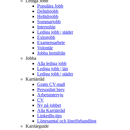
Lediga Jobb
Populära Jobb
Deltidsjobb
Heltidsjobb
Sommarjobb
Internship
Lediga jobb | städer
Extrajobb
Examensarbete
Volontär
Jobba hemifrån
Jobba
Alla lediga jobb
Lediga jobb | län
Lediga jobb | städer
Karriärråd
Gratis CV-mall
Personligt brev
Arbetsintervju
CV
Ny på jobbet
Alla Karriärråd
LinkedIn-tips
Lönesamtal och löneförhandling
Karriärguide