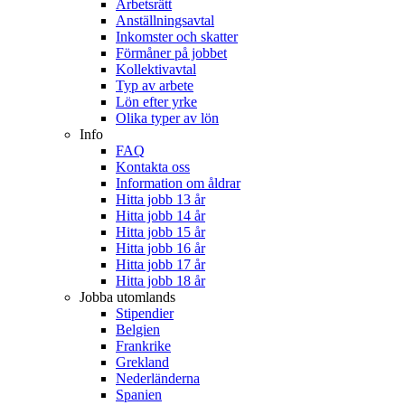
Arbetsrätt
Anställningsavtal
Inkomster och skatter
Förmåner på jobbet
Kollektivavtal
Typ av arbete
Lön efter yrke
Olika typer av lön
Info
FAQ
Kontakta oss
Information om åldrar
Hitta jobb 13 år
Hitta jobb 14 år
Hitta jobb 15 år
Hitta jobb 16 år
Hitta jobb 17 år
Hitta jobb 18 år
Jobba utomlands
Stipendier
Belgien
Frankrike
Grekland
Nederländerna
Spanien