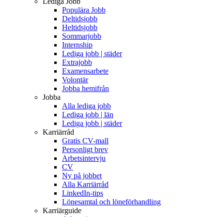
Lediga Jobb
Populära Jobb
Deltidsjobb
Heltidsjobb
Sommarjobb
Internship
Lediga jobb | städer
Extrajobb
Examensarbete
Volontär
Jobba hemifrån
Jobba
Alla lediga jobb
Lediga jobb | län
Lediga jobb | städer
Karriärråd
Gratis CV-mall
Personligt brev
Arbetsintervju
CV
Ny på jobbet
Alla Karriärråd
LinkedIn-tips
Lönesamtal och löneförhandling
Karriärguide