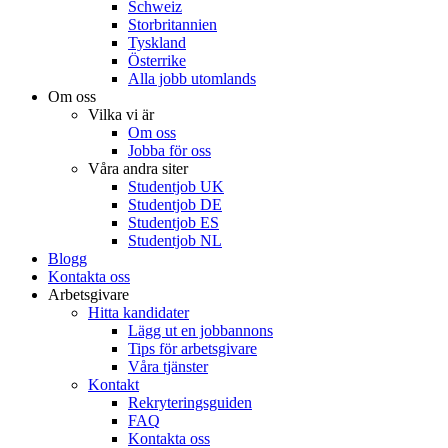
Schweiz
Storbritannien
Tyskland
Österrike
Alla jobb utomlands
Om oss
Vilka vi är
Om oss
Jobba för oss
Våra andra siter
Studentjob UK
Studentjob DE
Studentjob ES
Studentjob NL
Blogg
Kontakta oss
Arbetsgivare
Hitta kandidater
Lägg ut en jobbannons
Tips för arbetsgivare
Våra tjänster
Kontakt
Rekryteringsguiden
FAQ
Kontakta oss