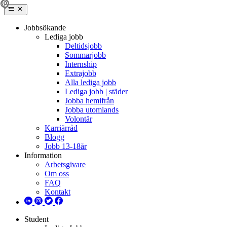
Jobbsökande
Lediga jobb
Deltidsjobb
Sommarjobb
Internship
Extrajobb
Alla lediga jobb
Lediga jobb | städer
Jobba hemifrån
Jobba utomlands
Volontär
Karriärråd
Blogg
Jobb 13-18år
Information
Arbetsgivare
Om oss
FAQ
Kontakt
Student