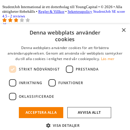
StudentJob International är ett dotterbolag till YoungCapital • © 2026 • Alla
rättigheter förbehålls •
Regler & Villkor
•
Sekretesspolicy
StudentJob SE score
4.5 - 2 reviews
×
Denna webbplats använder
Logga in som företag
cookies
Denna webbplats använder cookies för att förbättra
E-post
*
användarupplevelsen. Genom att använda vår webbplats samtycker
du till alla cookies i enlighet med vår cookiepolicy.
Läs mer
Lösenord
STRIKT NÖDVÄNDIGT
PRESTANDA
kom ihåg mig
glömt ditt lösenord?
logga in
INRIKTNING
FUNKTIONER
Kostnadsfri företagsprofil
OKLASSIFICERADE
Om du har företagskonto hos StudentJob SE, kan du enkelt logga in
och söka efter passande kandidater till ditt företag.
ACCEPTERA ALLA
AVVISA ALLT
Har du inte ett företagskonto?
VISA DETALJER
skapa profil gratis