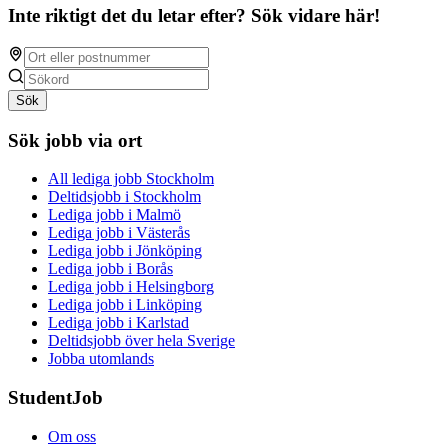
Inte riktigt det du letar efter? Sök vidare här!
Sök
Sök jobb via ort
All lediga jobb Stockholm
Deltidsjobb i Stockholm
Lediga jobb i Malmö
Lediga jobb i Västerås
Lediga jobb i Jönköping
Lediga jobb i Borås
Lediga jobb i Helsingborg
Lediga jobb i Linköping
Lediga jobb i Karlstad
Deltidsjobb över hela Sverige
Jobba utomlands
StudentJob
Om oss