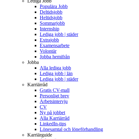
Lediga Jobb
Populära Jobb
Deltidsjobb
Heltidsjobb
Sommarjobb
Internship
Lediga jobb | städer
Extrajobb
Examensarbete
Volontär
Jobba hemifrån
Jobba
Alla lediga jobb
Lediga jobb | län
Lediga jobb | städer
Karriärråd
Gratis CV-mall
Personligt brev
Arbetsintervju
CV
Ny på jobbet
Alla Karriärråd
LinkedIn-tips
Lönesamtal och löneförhandling
Karriärguide