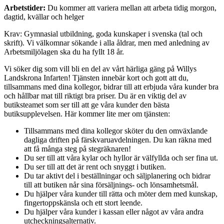
Arbetstider:
Du kommer att variera mellan att arbeta tidig morgon,
dagtid, kvällar och helger
Krav: Gymnasial utbildning, goda kunskaper i svenska (tal och
skrift). Vi välkomnar sökande i alla åldrar, men med anledning av
Arbetsmiljölagen ska du ha fyllt 18 år.
Vi söker dig som vill bli en del av vårt härliga gäng på Willys
Landskrona Infarten! Tjänsten innebär kort och gott att du,
tillsammans med dina kollegor, bidrar till att erbjuda våra kunder bra
och hållbar mat till riktigt bra priser. Du är en viktig del av
butiksteamet som ser till att ge våra kunder den bästa
butiksupplevelsen. Här kommer lite mer om tjänsten:
Tillsammans med dina kollegor sköter du den omväxlande
dagliga driften på färskvaruavdelningen. Du kan räkna med
att få många steg på stegräknaren!
Du ser till att våra kylar och hyllor är välfyllda och ser fina ut.
Du ser till att det är rent och snyggt i butiken.
Du tar aktivt del i beställningar och säljplanering och bidrar
till att butiken når sina försäljnings- och lönsamhetsmål.
Du hjälper våra kunder till rätta och möter dem med kunskap,
fingertoppskänsla och ett stort leende.
Du hjälper våra kunder i kassan eller något av våra andra
utcheckningsalternativ.