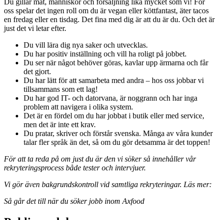
Du gillar mat, människor och försäljning lika mycket som vi! För
oss spelar det ingen roll om du är vegan eller köttfantast, äter tacos
en fredag eller en tisdag. Det fina med dig är att du är du. Och det är
just det vi letar efter.
Du vill lära dig nya saker och utvecklas.
Du har positiv inställning och vill ha roligt på jobbet.
Du ser när något behöver göras, kavlar upp ärmarna och får
det gjort.
Du har lätt för att samarbeta med andra – hos oss jobbar vi
tillsammans som ett lag!
Du har god IT- och datorvana, är noggrann och har inga
problem att navigera i olika system.
Det är en fördel om du har jobbat i butik eller med service,
men det är inte ett krav.
Du pratar, skriver och förstår svenska. Många av våra kunder
talar fler språk än det, så om du gör detsamma är det toppen!
För att ta reda på om just du är den vi söker så innehåller vår
rekryteringsprocess både tester och intervjuer.
Vi gör även bakgrundskontroll vid samtliga rekryteringar. Läs mer:
Så går det till när du söker jobb inom Axfood