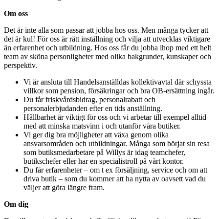
Om oss
Det är inte alla som passar att jobba hos oss. Men många tycker att
det är kul! För oss är rätt inställning och vilja att utvecklas viktigare
än erfarenhet och utbildning. Hos oss får du jobba ihop med ett helt
team av sköna personligheter med olika bakgrunder, kunskaper och
perspektiv.
Vi är ansluta till Handelsanställdas kollektivavtal där schyssta
villkor som pension, försäkringar och bra OB-ersättning ingår.
Du får friskvårdsbidrag, personalrabatt och
personalerbjudanden efter en tids anställning.
Hållbarhet är viktigt för oss och vi arbetar till exempel alltid
med att minska matsvinn i och utanför våra butiker.
Vi ger dig bra möjligheter att växa genom olika
ansvarsområden och utbildningar. Många som börjat sin resa
som butiksmedarbetare på Willys är idag teamchefer,
butikschefer eller har en specialistroll på vårt kontor.
Du får erfarenheter – om t ex försäljning, service och om att
driva butik – som du kommer att ha nytta av oavsett vad du
väljer att göra längre fram.
Om dig