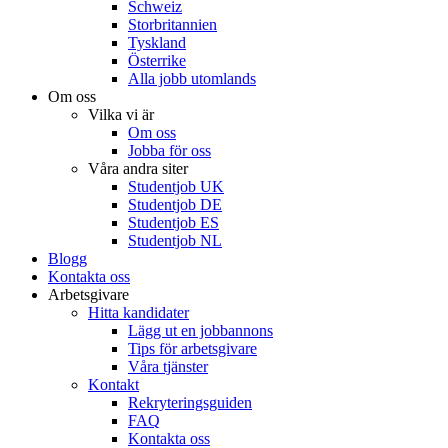
Schweiz
Storbritannien
Tyskland
Österrike
Alla jobb utomlands
Om oss
Vilka vi är
Om oss
Jobba för oss
Våra andra siter
Studentjob UK
Studentjob DE
Studentjob ES
Studentjob NL
Blogg
Kontakta oss
Arbetsgivare
Hitta kandidater
Lägg ut en jobbannons
Tips för arbetsgivare
Våra tjänster
Kontakt
Rekryteringsguiden
FAQ
Kontakta oss