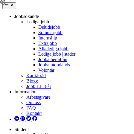
Jobbsökande
Lediga jobb
Deltidsjobb
Sommarjobb
Internship
Extrajobb
Alla lediga jobb
Lediga jobb | städer
Jobba hemifrån
Jobba utomlands
Volontär
Karriärråd
Blogg
Jobb 13-18år
Information
Arbetsgivare
Om oss
FAQ
Kontakt
Student