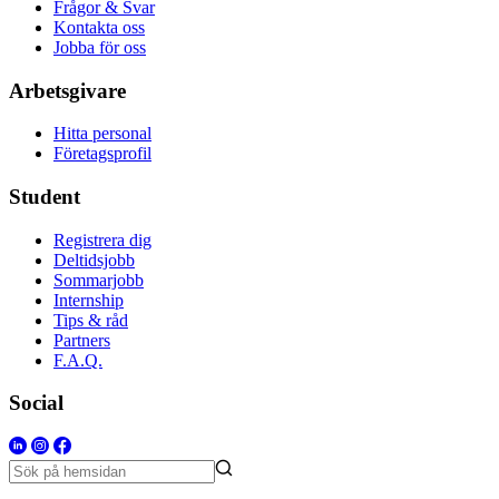
Frågor & Svar
Kontakta oss
Jobba för oss
Arbetsgivare
Hitta personal
Företagsprofil
Student
Registrera dig
Deltidsjobb
Sommarjobb
Internship
Tips & råd
Partners
F.A.Q.
Social