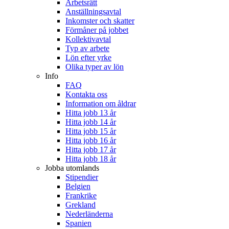
Arbetsrätt
Anställningsavtal
Inkomster och skatter
Förmåner på jobbet
Kollektivavtal
Typ av arbete
Lön efter yrke
Olika typer av lön
Info
FAQ
Kontakta oss
Information om åldrar
Hitta jobb 13 år
Hitta jobb 14 år
Hitta jobb 15 år
Hitta jobb 16 år
Hitta jobb 17 år
Hitta jobb 18 år
Jobba utomlands
Stipendier
Belgien
Frankrike
Grekland
Nederländerna
Spanien