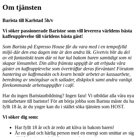
Om tjänsten
Barista till Karlstad 5h/v
Vi söker passionerade Baristor som vill leverera världens bästa
kaffeupplevelse till världens bästa gäst!
Som Barista på Espresso House får du vara med i en tempofylld
miljö där den ena dagen inte är den andra lik. Givetvis blir du del
av ett fantastiskt team där ni har kul bakom baren samtidigt som ni
skapar lönsamhet. Din allra främsta uppgift är att erbjuda våra
gäster en kaffeupplevelse som överträffar deras förväntan! Förutom
hantering av kaffemaskin och kvarn består arbetet av kassaarbete,
beredning av smörgåsar och sallader, diskplock samt andra vanligt
förekommande arbetsuppgifter i café.
Har du ingen Baristautbildning? Ingen fara! Vi utbildar alla våra nya
medarbetare till baristor! För att börja jobba som Barista måste du ha
fyllt 18 år, är du yngre kan du i stället söka tjänsten som HOST.
Vi söker dig som:
Har fyllt 18 år och är redo att kliva in bakom baren!
Är en glad och härlig person med en energi som smittar av sig