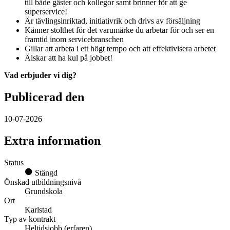
till både gäster och kollegor samt brinner för att ge
superservice!
Är tävlingsinriktad, initiativrik och drivs av försäljning
Känner stolthet för det varumärke du arbetar för och ser en
framtid inom servicebranschen
Gillar att arbeta i ett högt tempo och att effektivisera arbetet
Älskar att ha kul på jobbet!
Vad erbjuder vi dig?
Publicerad den
10-07-2026
Extra information
Status
Stängd
Önskad utbildningsnivå
Grundskola
Ort
Karlstad
Typ av kontrakt
Heltidsjobb (erfaren)