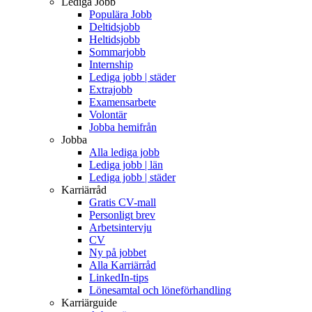
Lediga Jobb
Populära Jobb
Deltidsjobb
Heltidsjobb
Sommarjobb
Internship
Lediga jobb | städer
Extrajobb
Examensarbete
Volontär
Jobba hemifrån
Jobba
Alla lediga jobb
Lediga jobb | län
Lediga jobb | städer
Karriärråd
Gratis CV-mall
Personligt brev
Arbetsintervju
CV
Ny på jobbet
Alla Karriärråd
LinkedIn-tips
Lönesamtal och löneförhandling
Karriärguide