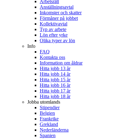
Arbetsrätt
Anställningsavtal
Inkomster och skatter
Förmåner på jobbet
Kollektivavtal
Typ av arbete
Lön efter yrke
Olika typer av lön
Info
FAQ
Kontakta oss
Information om åldrar
Hitta jobb 13 år
Hitta jobb 14 år
Hitta jobb 15 år
Hitta jobb 16 år
Hitta jobb 17 år
Hitta jobb 18 år
Jobba utomlands
Stipendier
Belgien
Frankrike
Grekland
Nederländerna
Spanien