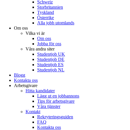
Schweiz
Storbritannien
Tyskland
Österrike
Alla jobb utomlands
Om oss
Vilka vi är
Om oss
Jobba för oss
Våra andra siter
Studentjob UK
Studentjob DE
Studentjob ES
Studentjob NL
Blogg
Kontakta oss
Arbetsgivare
Hitta kandidater
Lägg ut en jobbannons
Tips för arbetsgivare
Våra tjänster
Kontakt
Rekryteringsguiden
FAQ
Kontakta oss