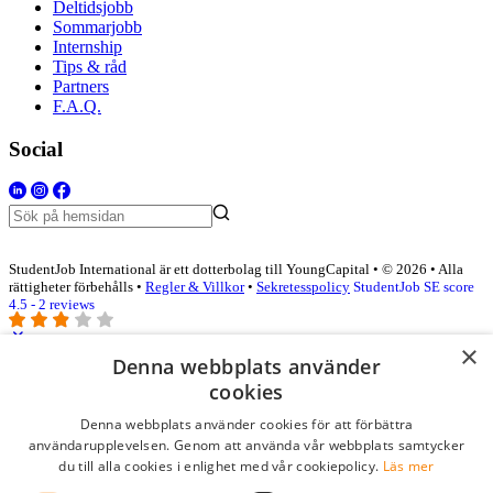
Deltidsjobb
Sommarjobb
Internship
Tips & råd
Partners
F.A.Q.
Social
StudentJob International är ett dotterbolag till YoungCapital • © 2026 • Alla
rättigheter förbehålls •
Regler & Villkor
•
Sekretesspolicy
StudentJob SE score
4.5 - 2 reviews
×
Denna webbplats använder
Logga in som företag
cookies
Denna webbplats använder cookies för att förbättra
E-post
*
användarupplevelsen. Genom att använda vår webbplats samtycker
du till alla cookies i enlighet med vår cookiepolicy.
Läs mer
Lösenord