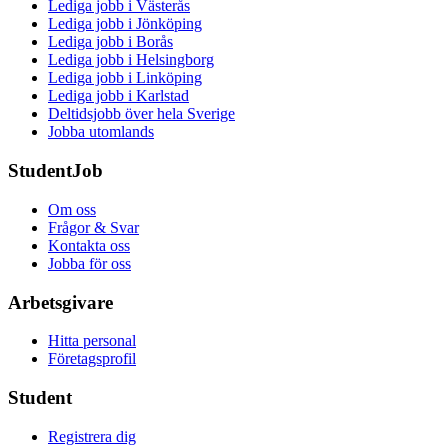
Lediga jobb i Västerås
Lediga jobb i Jönköping
Lediga jobb i Borås
Lediga jobb i Helsingborg
Lediga jobb i Linköping
Lediga jobb i Karlstad
Deltidsjobb över hela Sverige
Jobba utomlands
StudentJob
Om oss
Frågor & Svar
Kontakta oss
Jobba för oss
Arbetsgivare
Hitta personal
Företagsprofil
Student
Registrera dig