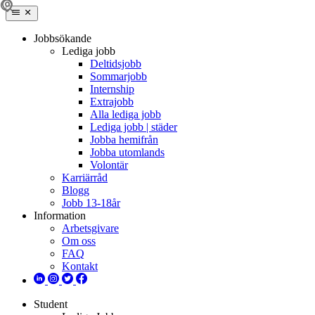
Jobbsökande
Lediga jobb
Deltidsjobb
Sommarjobb
Internship
Extrajobb
Alla lediga jobb
Lediga jobb | städer
Jobba hemifrån
Jobba utomlands
Volontär
Karriärråd
Blogg
Jobb 13-18år
Information
Arbetsgivare
Om oss
FAQ
Kontakt
Student