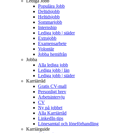
Lediga Jobb
Populära Jobb
Deltidsjobb
Heltidsjobb
Sommarjobb
Internship
Lediga jobb | städer
Extrajobb
Examensarbete
Volontär
Jobba hemifrån
Jobba
Alla lediga jobb
Lediga jobb | län
Lediga jobb | städer
Karriärråd
Gratis CV-mall
Personligt brev
Arbetsintervju
CV
Ny på jobbet
Alla Karriärråd
LinkedIn-tips
Lönesamtal och löneförhandling
Karriärguide