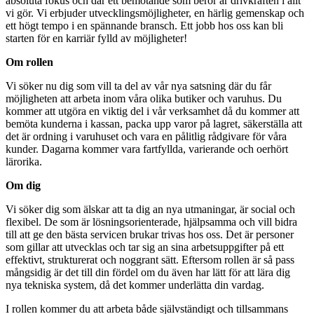
absoluta fokus och där ett bemötande som berör är drivkraften i allt
vi gör. Vi erbjuder utvecklingsmöjligheter, en härlig gemenskap och
ett högt tempo i en spännande bransch. Ett jobb hos oss kan bli
starten för en karriär fylld av möjligheter!
Om rollen
Vi söker nu dig som vill ta del av vår nya satsning där du får
möjligheten att arbeta inom våra olika butiker och varuhus. Du
kommer att utgöra en viktig del i vår verksamhet då du kommer att
bemöta kunderna i kassan, packa upp varor på lagret, säkerställa att
det är ordning i varuhuset och vara en pålitlig rådgivare för våra
kunder. Dagarna kommer vara fartfyllda, varierande och oerhört
lärorika.
Om dig
Vi söker dig som älskar att ta dig an nya utmaningar, är social och
flexibel. De som är lösningsorienterade, hjälpsamma och vill bidra
till att ge den bästa servicen brukar trivas hos oss. Det är personer
som gillar att utvecklas och tar sig an sina arbetsuppgifter på ett
effektivt, strukturerat och noggrant sätt. Eftersom rollen är så pass
mångsidig är det till din fördel om du även har lätt för att lära dig
nya tekniska system, då det kommer underlätta din vardag.
I rollen kommer du att arbeta både självständigt och tillsammans