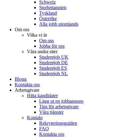
Schweiz
Storbritannien
Tyskland
Österrike
Alla jobb utomlands
Om oss
Vilka vi är
Om oss
Jobba för oss
Våra andra siter
Studentjob UK
Studentjob DE
Studentjob ES
Studentjob NL
Blogg
Kontakta oss
Arbetsgivare
Hitta kandidater
Lägg ut en jobbannons
Tips för arbetsgivare
Våra tjänster
Kontakt
Rekryteringsguiden
FAQ
Kontakta oss