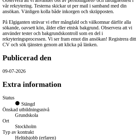
Observera att vi använder oss av personlighets- och färdighetstest i
vår rekrytering. Testerna skickar ut per mail i samband med din
ansökan. Vänligen kolla både inkorgen och skräpposten.
På Elgiganten strävar vi efter mångfald och välkomnar därför alla
sökande, oavsett kön, ålder eller etnisk bakgrund. Observera att vi
använder tester och bakgrundskontroll som en del i
rekryteringsprocessen. Vi ser fram emot din ansökan! Registrera ditt
CV och sök tjänsten genom att klicka på länken.
Publicerad den
09-07-2026
Extra information
Status
Stängd
Önskad utbildningsnivå
Grundskola
Ort
Stockholm
Typ av kontrakt
Heltidsjobb (erfaren)