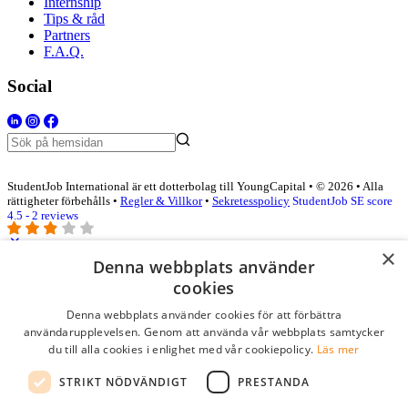
Internship
Tips & råd
Partners
F.A.Q.
Social
StudentJob International är ett dotterbolag till YoungCapital • © 2026 • Alla
rättigheter förbehålls •
Regler & Villkor
•
Sekretesspolicy
StudentJob SE score
4.5 - 2 reviews
×
Denna webbplats använder
Logga in som företag
cookies
Denna webbplats använder cookies för att förbättra
E-post
*
användarupplevelsen. Genom att använda vår webbplats samtycker
du till alla cookies i enlighet med vår cookiepolicy.
Läs mer
Lösenord
STRIKT NÖDVÄNDIGT
PRESTANDA
kom ihåg mig
glömt ditt lösenord?