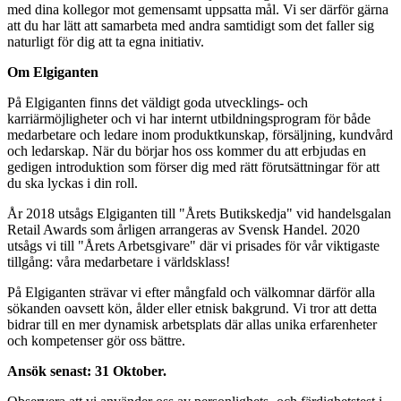
med dina kollegor mot gemensamt uppsatta mål. Vi ser därför gärna
att du har lätt att samarbeta med andra samtidigt som det faller sig
naturligt för dig att ta egna initiativ.
Om Elgiganten
På Elgiganten finns det väldigt goda utvecklings- och
karriärmöjligheter och vi har internt utbildningsprogram för både
medarbetare och ledare inom produktkunskap, försäljning, kundvård
och ledarskap. När du börjar hos oss kommer du att erbjudas en
gedigen introduktion som förser dig med rätt förutsättningar för att
du ska lyckas i din roll.
År 2018 utsågs Elgiganten till "Årets Butikskedja" vid handelsgalan
Retail Awards som årligen arrangeras av Svensk Handel. 2020
utsågs vi till "Årets Arbetsgivare" där vi prisades för vår viktigaste
tillgång: våra medarbetare i världsklass!
På Elgiganten strävar vi efter mångfald och välkomnar därför alla
sökanden oavsett kön, ålder eller etnisk bakgrund. Vi tror att detta
bidrar till en mer dynamisk arbetsplats där allas unika erfarenheter
och kompetenser gör oss bättre.
Ansök senast: 31 Oktober.