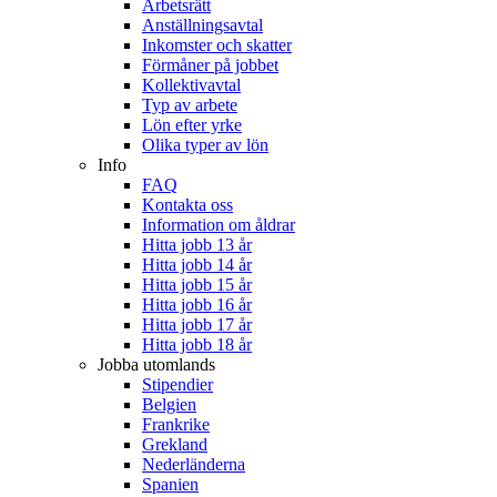
Arbetsrätt
Anställningsavtal
Inkomster och skatter
Förmåner på jobbet
Kollektivavtal
Typ av arbete
Lön efter yrke
Olika typer av lön
Info
FAQ
Kontakta oss
Information om åldrar
Hitta jobb 13 år
Hitta jobb 14 år
Hitta jobb 15 år
Hitta jobb 16 år
Hitta jobb 17 år
Hitta jobb 18 år
Jobba utomlands
Stipendier
Belgien
Frankrike
Grekland
Nederländerna
Spanien