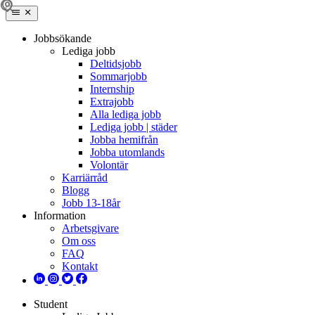
Jobbsökande
Lediga jobb
Deltidsjobb
Sommarjobb
Internship
Extrajobb
Alla lediga jobb
Lediga jobb | städer
Jobba hemifrån
Jobba utomlands
Volontär
Karriärråd
Blogg
Jobb 13-18år
Information
Arbetsgivare
Om oss
FAQ
Kontakt
Student