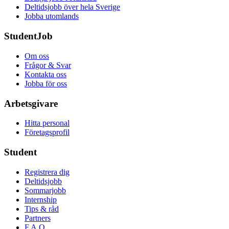
Deltidsjobb över hela Sverige
Jobba utomlands
StudentJob
Om oss
Frågor & Svar
Kontakta oss
Jobba för oss
Arbetsgivare
Hitta personal
Företagsprofil
Student
Registrera dig
Deltidsjobb
Sommarjobb
Internship
Tips & råd
Partners
F.A.Q.