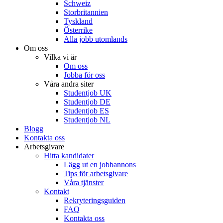
Schweiz
Storbritannien
Tyskland
Österrike
Alla jobb utomlands
Om oss
Vilka vi är
Om oss
Jobba för oss
Våra andra siter
Studentjob UK
Studentjob DE
Studentjob ES
Studentjob NL
Blogg
Kontakta oss
Arbetsgivare
Hitta kandidater
Lägg ut en jobbannons
Tips för arbetsgivare
Våra tjänster
Kontakt
Rekryteringsguiden
FAQ
Kontakta oss