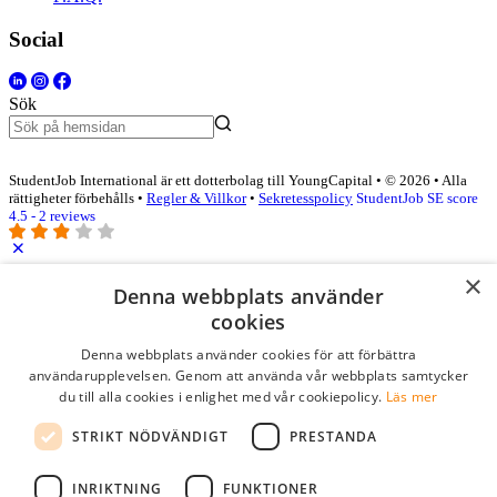
Social
Sök
StudentJob International är ett dotterbolag till YoungCapital • © 2026 • Alla
rättigheter förbehålls •
Regler & Villkor
•
Sekretesspolicy
StudentJob SE score
4.5 - 2 reviews
×
Logga in som företag
Denna webbplats använder
cookies
E-post
*
Denna webbplats använder cookies för att förbättra
användarupplevelsen. Genom att använda vår webbplats samtycker
du till alla cookies i enlighet med vår cookiepolicy.
Läs mer
Lösenord
STRIKT NÖDVÄNDIGT
PRESTANDA
kom ihåg mig
glömt ditt lösenord?
logga in
INRIKTNING
FUNKTIONER