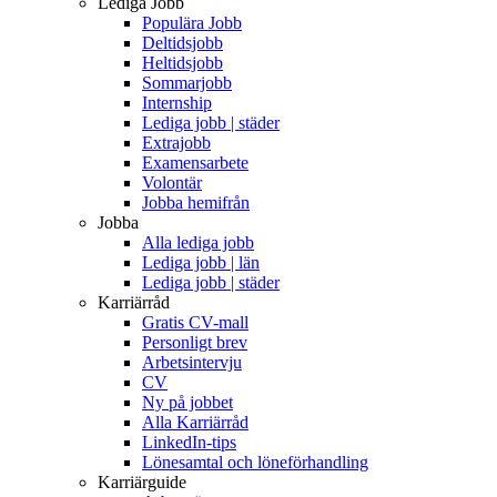
Lediga Jobb
Populära Jobb
Deltidsjobb
Heltidsjobb
Sommarjobb
Internship
Lediga jobb | städer
Extrajobb
Examensarbete
Volontär
Jobba hemifrån
Jobba
Alla lediga jobb
Lediga jobb | län
Lediga jobb | städer
Karriärråd
Gratis CV-mall
Personligt brev
Arbetsintervju
CV
Ny på jobbet
Alla Karriärråd
LinkedIn-tips
Lönesamtal och löneförhandling
Karriärguide