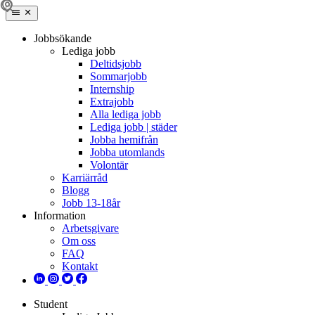
Jobbsökande
Lediga jobb
Deltidsjobb
Sommarjobb
Internship
Extrajobb
Alla lediga jobb
Lediga jobb | städer
Jobba hemifrån
Jobba utomlands
Volontär
Karriärråd
Blogg
Jobb 13-18år
Information
Arbetsgivare
Om oss
FAQ
Kontakt
Student