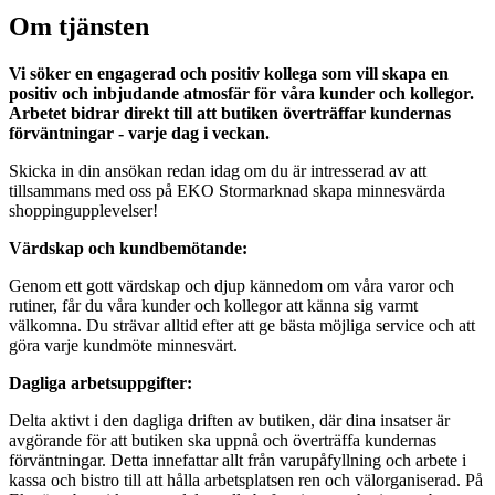
Om tjänsten
Vi söker en engagerad och positiv kollega som vill skapa en
positiv och inbjudande atmosfär för våra kunder och kollegor.
Arbetet bidrar direkt till att butiken överträffar kundernas
förväntningar - varje dag i veckan.
Skicka in din ansökan redan idag om du är intresserad av att
tillsammans med oss på EKO Stormarknad skapa minnesvärda
shoppingupplevelser!
Värdskap och kundbemötande:
Genom ett gott värdskap och djup kännedom om våra varor och
rutiner, får du våra kunder och kollegor att känna sig varmt
välkomna. Du strävar alltid efter att ge bästa möjliga service och att
göra varje kundmöte minnesvärt.
Dagliga arbetsuppgifter:
Delta aktivt i den dagliga driften av butiken, där dina insatser är
avgörande för att butiken ska uppnå och överträffa kundernas
förväntningar. Detta innefattar allt från varupåfyllning och arbete i
kassa och bistro till att hålla arbetsplatsen ren och välorganiserad. På