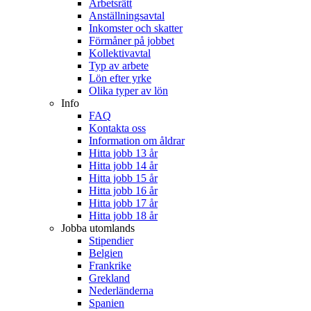
Arbetsrätt
Anställningsavtal
Inkomster och skatter
Förmåner på jobbet
Kollektivavtal
Typ av arbete
Lön efter yrke
Olika typer av lön
Info
FAQ
Kontakta oss
Information om åldrar
Hitta jobb 13 år
Hitta jobb 14 år
Hitta jobb 15 år
Hitta jobb 16 år
Hitta jobb 17 år
Hitta jobb 18 år
Jobba utomlands
Stipendier
Belgien
Frankrike
Grekland
Nederländerna
Spanien