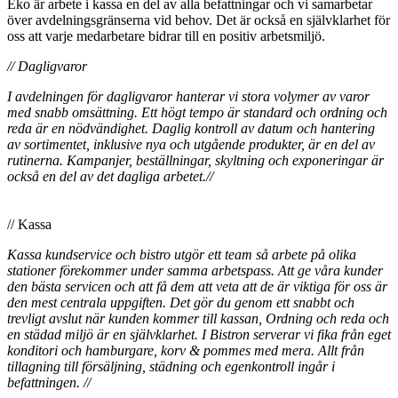
Eko är arbete i kassa en del av alla befattningar och vi samarbetar
över avdelningsgränserna vid behov. Det är också en självklarhet för
oss att varje medarbetare bidrar till en positiv arbetsmiljö.
// Dagligvaror
I avdelningen för dagligvaror hanterar vi stora volymer av varor
med snabb omsättning. Ett högt tempo är standard och ordning och
reda är en nödvändighet. Daglig kontroll av datum och hantering
av sortimentet, inklusive nya och utgående produkter, är en del av
rutinerna. Kampanjer, beställningar, skyltning och exponeringar är
också en del av det dagliga arbetet.//
// Kassa
Kassa kundservice och bistro utgör ett team så arbete på olika
stationer förekommer under samma arbetspass. Att ge våra kunder
den bästa servicen och att få dem att veta att de är viktiga för oss är
den mest centrala uppgiften. Det gör du genom ett snabbt och
trevligt avslut när kunden kommer till kassan, Ordning och reda och
en städad miljö är en självklarhet. I Bistron serverar vi fika från eget
konditori och hamburgare, korv & pommes med mera. Allt från
tillagning till försäljning, städning och egenkontroll ingår i
befattningen. //