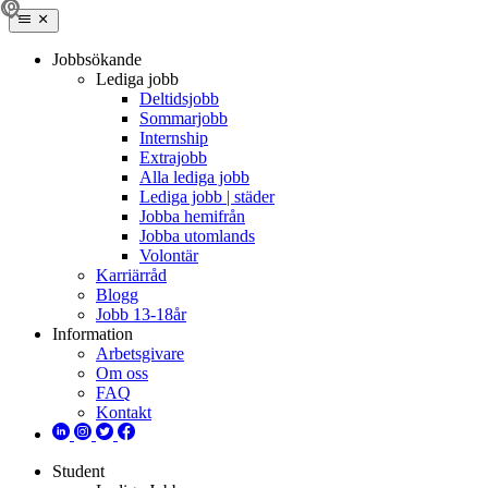
Jobbsökande
Lediga jobb
Deltidsjobb
Sommarjobb
Internship
Extrajobb
Alla lediga jobb
Lediga jobb | städer
Jobba hemifrån
Jobba utomlands
Volontär
Karriärråd
Blogg
Jobb 13-18år
Information
Arbetsgivare
Om oss
FAQ
Kontakt
Student