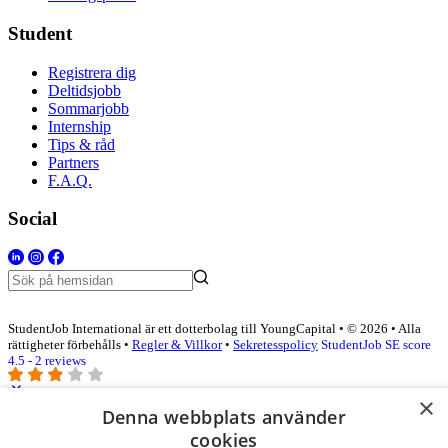
Student
Registrera dig
Deltidsjobb
Sommarjobb
Internship
Tips & råd
Partners
F.A.Q.
Social
StudentJob International är ett dotterbolag till YoungCapital • © 2026 • Alla
rättigheter förbehålls •
Regler & Villkor
•
Sekretesspolicy
StudentJob SE score
4.5 - 2 reviews
×
Denna webbplats använder
Logga in som företag
cookies