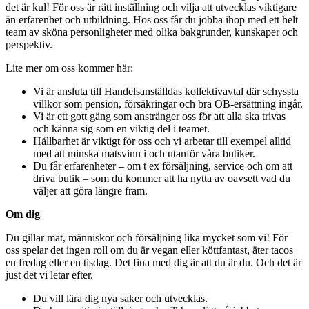
det är kul! För oss är rätt inställning och vilja att utvecklas viktigare
än erfarenhet och utbildning. Hos oss får du jobba ihop med ett helt
team av sköna personligheter med olika bakgrunder, kunskaper och
perspektiv.
Lite mer om oss kommer här:
Vi är ansluta till Handelsanställdas kollektivavtal där schyssta
villkor som pension, försäkringar och bra OB-ersättning ingår.
Vi är ett gott gäng som anstränger oss för att alla ska trivas
och känna sig som en viktig del i teamet.
Hållbarhet är viktigt för oss och vi arbetar till exempel alltid
med att minska matsvinn i och utanför våra butiker.
Du får erfarenheter – om t ex försäljning, service och om att
driva butik – som du kommer att ha nytta av oavsett vad du
väljer att göra längre fram.
Om dig
Du gillar mat, människor och försäljning lika mycket som vi! För
oss spelar det ingen roll om du är vegan eller köttfantast, äter tacos
en fredag eller en tisdag. Det fina med dig är att du är du. Och det är
just det vi letar efter.
Du vill lära dig nya saker och utvecklas.