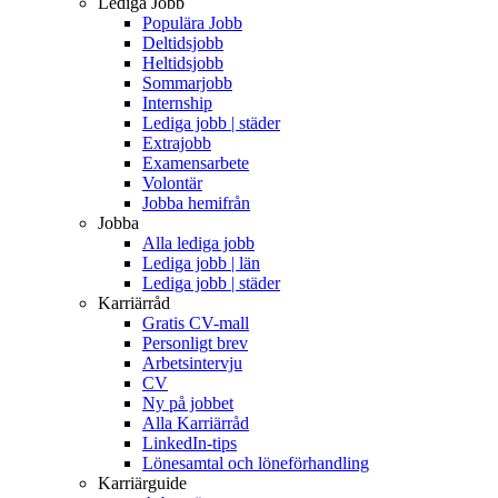
Lediga Jobb
Populära Jobb
Deltidsjobb
Heltidsjobb
Sommarjobb
Internship
Lediga jobb | städer
Extrajobb
Examensarbete
Volontär
Jobba hemifrån
Jobba
Alla lediga jobb
Lediga jobb | län
Lediga jobb | städer
Karriärråd
Gratis CV-mall
Personligt brev
Arbetsintervju
CV
Ny på jobbet
Alla Karriärråd
LinkedIn-tips
Lönesamtal och löneförhandling
Karriärguide