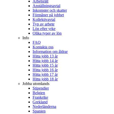
Arbetsrätt
Anställningsavtal
Inkomster och skatter
Förmåner på jobbet
Kollektivavtal
Typ av arbete
Lön efter yrke
Olika typer av lön
Info
FAQ
Kontakta oss
Information om åldrar
Hitta jobb 13 år
Hitta jobb 14 år
Hitta jobb 15 år
Hitta jobb 16 år
Hitta jobb 17 år
Hitta jobb 18 år
Jobba utomlands
Stipendier
Belgien
Frankrike
Grekland
Nederländerna
Spanien