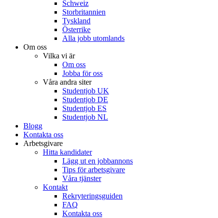
Schweiz
Storbritannien
Tyskland
Österrike
Alla jobb utomlands
Om oss
Vilka vi är
Om oss
Jobba för oss
Våra andra siter
Studentjob UK
Studentjob DE
Studentjob ES
Studentjob NL
Blogg
Kontakta oss
Arbetsgivare
Hitta kandidater
Lägg ut en jobbannons
Tips för arbetsgivare
Våra tjänster
Kontakt
Rekryteringsguiden
FAQ
Kontakta oss