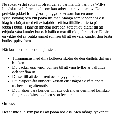
Nu söker vi dig som vill bli en del av vårt härliga gäng på Willys
Landskrona Infarten, och som kan arbeta extra vid behov. Det
perfekta jobbet för dig som pluggar eller som har en annan
sysselsättning och vill jobba lite mer. Många som jobbar hos oss
idag har börjat med ett extrajobb – ett bra tillfälle att testa på att
jobba i butik! Tjänsten innebär kort och gott att du bidrar till att
erbjuda våra kunder bra och hållbar mat till riktigt bra priser. Du är
en viktig del av butiksteamet som ser till att ge våra kunder den bästa
butiksupplevelsen.
Här kommer lite mer om tjänsten:
Tillsammans med dina kollegor sköter du den dagliga driften i
butiken.
Du packar upp varor och ser till att våra hyllor är välfyllda
och ser fina ut.
Du ser till att det är rent och snyggt i butiken.
Du hjälper våra kunder i kassan eller något av våra andra
utcheckningsalternativ.
Du hjälper våra kunder till rätta och möter dem med kunskap,
fingertoppskänsla och ett stort leende.
Om oss
Det är inte alla som passar att jobba hos oss. Men många tycker att