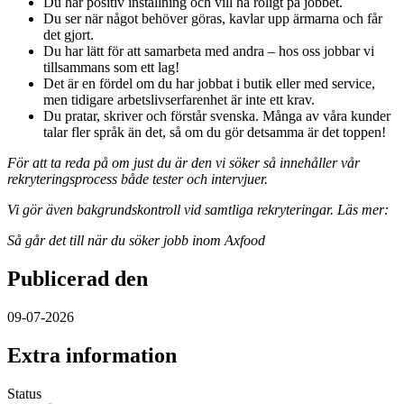
Du har positiv inställning och vill ha roligt på jobbet.
Du ser när något behöver göras, kavlar upp ärmarna och får
det gjort.
Du har lätt för att samarbeta med andra – hos oss jobbar vi
tillsammans som ett lag!
Det är en fördel om du har jobbat i butik eller med service,
men tidigare arbetslivserfarenhet är inte ett krav.
Du pratar, skriver och förstår svenska. Många av våra kunder
talar fler språk än det, så om du gör detsamma är det toppen!
För att ta reda på om just du är den vi söker så innehåller vår
rekryteringsprocess både tester och intervjuer.
Vi gör även bakgrundskontroll vid samtliga rekryteringar. Läs mer:
Så går det till när du söker jobb inom Axfood
Publicerad den
09-07-2026
Extra information
Status