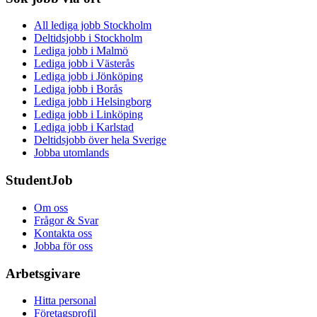
All lediga jobb Stockholm
Deltidsjobb i Stockholm
Lediga jobb i Malmö
Lediga jobb i Västerås
Lediga jobb i Jönköping
Lediga jobb i Borås
Lediga jobb i Helsingborg
Lediga jobb i Linköping
Lediga jobb i Karlstad
Deltidsjobb över hela Sverige
Jobba utomlands
StudentJob
Om oss
Frågor & Svar
Kontakta oss
Jobba för oss
Arbetsgivare
Hitta personal
Företagsprofil