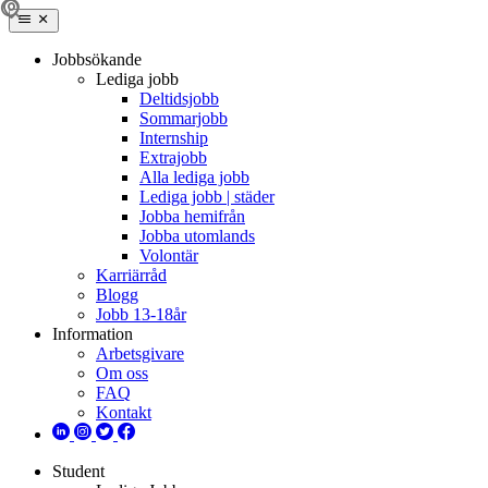
Jobbsökande
Lediga jobb
Deltidsjobb
Sommarjobb
Internship
Extrajobb
Alla lediga jobb
Lediga jobb | städer
Jobba hemifrån
Jobba utomlands
Volontär
Karriärråd
Blogg
Jobb 13-18år
Information
Arbetsgivare
Om oss
FAQ
Kontakt
Student