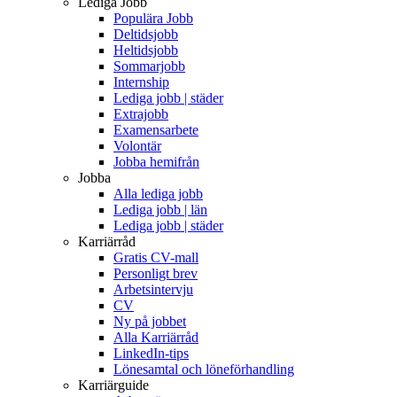
Lediga Jobb
Populära Jobb
Deltidsjobb
Heltidsjobb
Sommarjobb
Internship
Lediga jobb | städer
Extrajobb
Examensarbete
Volontär
Jobba hemifrån
Jobba
Alla lediga jobb
Lediga jobb | län
Lediga jobb | städer
Karriärråd
Gratis CV-mall
Personligt brev
Arbetsintervju
CV
Ny på jobbet
Alla Karriärråd
LinkedIn-tips
Lönesamtal och löneförhandling
Karriärguide