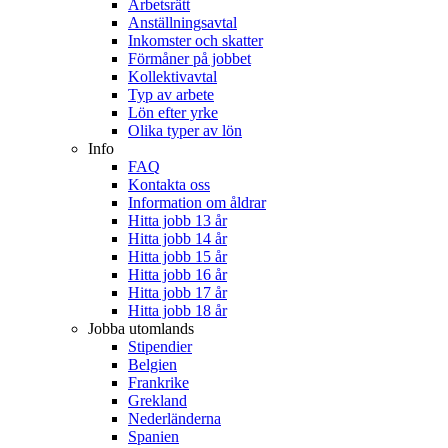
Arbetsrätt
Anställningsavtal
Inkomster och skatter
Förmåner på jobbet
Kollektivavtal
Typ av arbete
Lön efter yrke
Olika typer av lön
Info
FAQ
Kontakta oss
Information om åldrar
Hitta jobb 13 år
Hitta jobb 14 år
Hitta jobb 15 år
Hitta jobb 16 år
Hitta jobb 17 år
Hitta jobb 18 år
Jobba utomlands
Stipendier
Belgien
Frankrike
Grekland
Nederländerna
Spanien