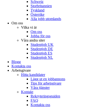
Schweiz
Storbritannien
Tyskland
Österrike
Alla jobb utomlands
Om oss
Vilka vi är
Om oss
Jobba för oss
Våra andra siter
Studentjob UK
Studentjob DE
Studentjob ES
Studentjob NL
Blogg
Kontakta oss
Arbetsgivare
Hitta kandidater
Lägg ut en jobbannons
Tips för arbetsgivare
Våra tjänster
Kontakt
Rekryteringsguiden
FAQ
Kontakta oss