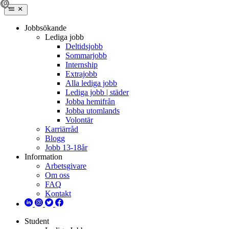
Jobbsökande
Lediga jobb
Deltidsjobb
Sommarjobb
Internship
Extrajobb
Alla lediga jobb
Lediga jobb | städer
Jobba hemifrån
Jobba utomlands
Volontär
Karriärråd
Blogg
Jobb 13-18år
Information
Arbetsgivare
Om oss
FAQ
Kontakt
Student