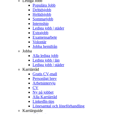
Lediga Jobb
Populära Jobb
Deltidsjobb
Heltidsjobb
Sommarjobb
Internship
Lediga jobb | städer
Extrajobb
Examensarbete
Volontär
Jobba hemifrån
Jobba
Alla lediga jobb
Lediga jobb | län
Lediga jobb | städer
Karriärråd
Gratis CV-mall
Personligt brev
Arbetsintervju
CV
Ny på jobbet
Alla Karriärråd
LinkedIn-tips
Lönesamtal och löneförhandling
Karriärguide