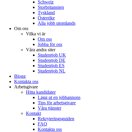
Schweiz
Storbritannien
Tyskland
Österrike
Alla jobb utomlands
Om oss
Vilka vi är
Om oss
Jobba för oss
Våra andra siter
Studentjob UK
Studentjob DE
Studentjob ES
Studentjob NL
Blogg
Kontakta oss
Arbetsgivare
Hitta kandidater
Lägg ut en jobbannons
Tips för arbetsgivare
Våra tjänster
Kontakt
Rekryteringsguiden
FAQ
Kontakta oss