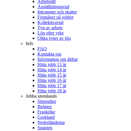
Arbetsrätt
Anställningsavtal
Inkomster och skatter
Förmåner på jobbet
Kollektivavtal
Typ av arbete
Lön efter yrke
Olika typer av lön
Info
FAQ
Kontakta oss
Information om åldrar
Hitta jobb 13 år
Hitta jobb 14 år
Hitta jobb 15 år
Hitta jobb 16 år
Hitta jobb 17 år
Hitta jobb 18 år
Jobba utomlands
Stipendier
Belgien
Frankrike
Grekland
Nederländerna
Spanien