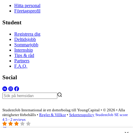
Hitta personal
Företagsprofil
Student
Registrera dig
Deltidsjobb
Sommarjobb
Internship
Tips & råd
Partners
F.A.Q.
Social
StudentJob International är ett dotterbolag till YoungCapital • © 2026 • Alla
rättigheter förbehålls •
Regler & Villkor
•
Sekretesspolicy
StudentJob SE score
4.5 - 2 reviews