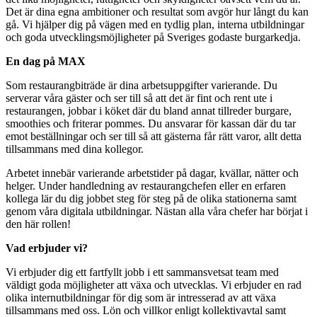
Det är dina egna ambitioner och resultat som avgör hur långt du kan
gå. Vi hjälper dig på vägen med en tydlig plan, interna utbildningar
och goda utvecklingsmöjligheter på Sveriges godaste burgarkedja.
En dag på MAX
Som restaurangbiträde är dina arbetsuppgifter varierande. Du
serverar våra gäster och ser till så att det är fint och rent ute i
restaurangen, jobbar i köket där du bland annat tillreder burgare,
smoothies och friterar pommes. Du ansvarar för kassan där du tar
emot beställningar och ser till så att gästerna får rätt varor, allt detta
tillsammans med dina kollegor.
Arbetet innebär varierande arbetstider på dagar, kvällar, nätter och
helger. Under handledning av restaurangchefen eller en erfaren
kollega lär du dig jobbet steg för steg på de olika stationerna samt
genom våra digitala utbildningar. Nästan alla våra chefer har börjat i
den här rollen!
Vad erbjuder vi?
Vi erbjuder dig ett fartfyllt jobb i ett sammansvetsat team med
väldigt goda möjligheter att växa och utvecklas. Vi erbjuder en rad
olika internutbildningar för dig som är intresserad av att växa
tillsammans med oss. Lön och villkor enligt kollektivavtal samt