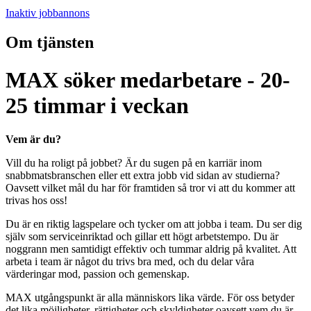
Inaktiv jobbannons
Om tjänsten
MAX söker medarbetare - 20-
25 timmar i veckan
Vem är du?
Vill du ha roligt på jobbet? Är du sugen på en karriär inom
snabbmatsbranschen eller ett extra jobb vid sidan av studierna?
Oavsett vilket mål du har för framtiden så tror vi att du kommer att
trivas hos oss!
Du är en riktig lagspelare och tycker om att jobba i team. Du ser dig
själv som serviceinriktad och gillar ett högt arbetstempo. Du är
noggrann men samtidigt effektiv och tummar aldrig på kvalitet. Att
arbeta i team är något du trivs bra med, och du delar våra
värderingar mod, passion och gemenskap.
MAX utgångspunkt är alla människors lika värde. För oss betyder
det lika möjligheter, rättigheter och skyldigheter oavsett vem du är.