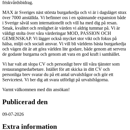
friskvårdsbidrag.
MAX är Sveriges näst största burgarkedja och vi är i dagsläget strax
över 7000 anställda. Vi befinner oss i en spännande expansion både
i Sverige såväl som internationellt och vill ha med dig på resan.
Smak, kvalitet och renlighet är värden vi aldrig tummar på. Vi är
väldigt stolta över våra värderingar MOD, PASSION OCH
GEMENSKAP. Vi lägger också mycket stor vikt och fokus på
hälsa, miljö och socialt ansvar. Vi vill bli världens bästa burgarkedja
och vägen dit är att göra världen lite godare, både genom att servera
de godaste burgarna och genom att vara en god kraft i samhället.
Vi har valt att slopa CV och personligt brev till våra tjänster som
restaurangmedarbetare. Istället för att skicka in ditt CV och
personliga brev svarar du på ett antal urvalsfrågor och gör ett
Servicetest. Vi ber dig att svara utförligt på urvalsfrågorna.
Varmt välkommen med din ansökan!
Publicerad den
09-07-2026
Extra information