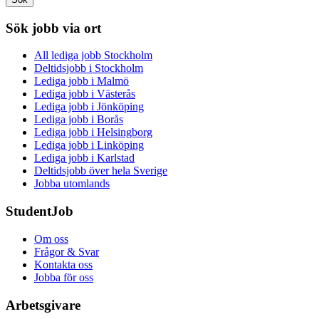
Sök jobb via ort
All lediga jobb Stockholm
Deltidsjobb i Stockholm
Lediga jobb i Malmö
Lediga jobb i Västerås
Lediga jobb i Jönköping
Lediga jobb i Borås
Lediga jobb i Helsingborg
Lediga jobb i Linköping
Lediga jobb i Karlstad
Deltidsjobb över hela Sverige
Jobba utomlands
StudentJob
Om oss
Frågor & Svar
Kontakta oss
Jobba för oss
Arbetsgivare