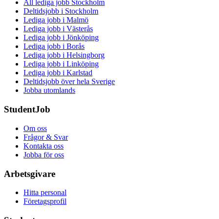
All lediga jobb Stockholm
Deltidsjobb i Stockholm
Lediga jobb i Malmö
Lediga jobb i Västerås
Lediga jobb i Jönköping
Lediga jobb i Borås
Lediga jobb i Helsingborg
Lediga jobb i Linköping
Lediga jobb i Karlstad
Deltidsjobb över hela Sverige
Jobba utomlands
StudentJob
Om oss
Frågor & Svar
Kontakta oss
Jobba för oss
Arbetsgivare
Hitta personal
Företagsprofil