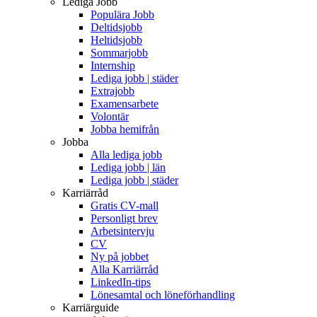
Lediga Jobb
Populära Jobb
Deltidsjobb
Heltidsjobb
Sommarjobb
Internship
Lediga jobb | städer
Extrajobb
Examensarbete
Volontär
Jobba hemifrån
Jobba
Alla lediga jobb
Lediga jobb | län
Lediga jobb | städer
Karriärråd
Gratis CV-mall
Personligt brev
Arbetsintervju
CV
Ny på jobbet
Alla Karriärråd
LinkedIn-tips
Lönesamtal och löneförhandling
Karriärguide