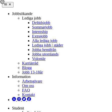
Jobbsökande
Lediga jobb
Deltidsjobb
Sommarjobb
Internship
Extrajobb
Alla lediga jobb
Lediga jobb | städer
Jobba hemifrån
Jobba utomlands
Volontär
Karriärråd
Blogg
Jobb 13-18år
Information
Arbetsgivare
Om oss
FAQ
Kontakt
Student