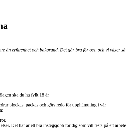
na
igare än erfarenhet och bakgrund. Det går bra för oss, och vi växer så
lagen ska du ha fyllt 18 år
rdrar plockas, packas och görs redo för upphämtning i vår
n:
ror.
r. Det här är ett bra instegsjobb för dig som vill testa på ett arbete