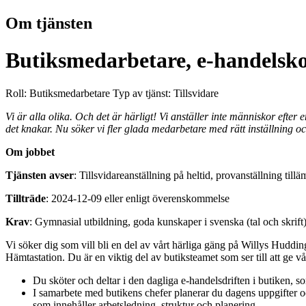
Om tjänsten
Butiksmedarbetare, e-handelsk
Roll: Butiksmedarbetare
Typ av tjänst: Tillsvidare
Vi är alla olika. Och det är härligt! Vi anställer inte människor efter
det knakar. Nu söker vi fler glada medarbetare med rätt inställning och
Om jobbet
Tjänsten avser
: Tillsvidareanställning på heltid, provanställning till
Tillträde
: 2024-12-09 eller enligt överenskommelse
Krav
: Gymnasial utbildning, goda kunskaper i svenska (tal och skrift
Vi söker dig som vill bli en del av vårt härliga gäng på Willys Hudd
Hämtastation. Du är en viktig del av butiksteamet som ser till att ge
Du sköter och deltar i den dagliga e-handelsdriften i butiken, 
I samarbete med butikens chefer planerar du dagens uppgifter och
som innehåller arbetsledning, struktur och planering.