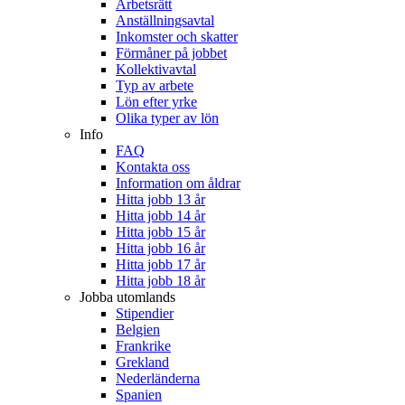
Arbetsrätt
Anställningsavtal
Inkomster och skatter
Förmåner på jobbet
Kollektivavtal
Typ av arbete
Lön efter yrke
Olika typer av lön
Info
FAQ
Kontakta oss
Information om åldrar
Hitta jobb 13 år
Hitta jobb 14 år
Hitta jobb 15 år
Hitta jobb 16 år
Hitta jobb 17 år
Hitta jobb 18 år
Jobba utomlands
Stipendier
Belgien
Frankrike
Grekland
Nederländerna
Spanien