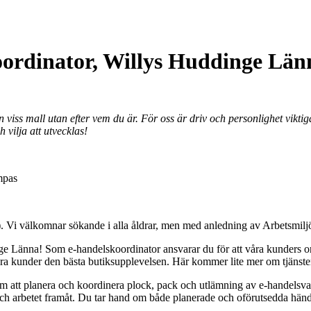
oordinator, Willys Huddinge Län
 en viss mall utan efter vem du är. För oss är driv och personlighet vikt
 vilja att utvecklas!
ämpas
). Vi välkomnar sökande i alla åldrar, men med anledning av Arbetsmiljö
inge Länna! Som e-handelskoordinator ansvarar du för att våra kunders o
 våra kunder den bästa butiksupplevelsen. Här kommer lite mer om tjänste
som att planera och koordinera plock, pack och utlämning av e-handelsva
 arbetet framåt. Du tar hand om både planerade och oförutsedda händelse