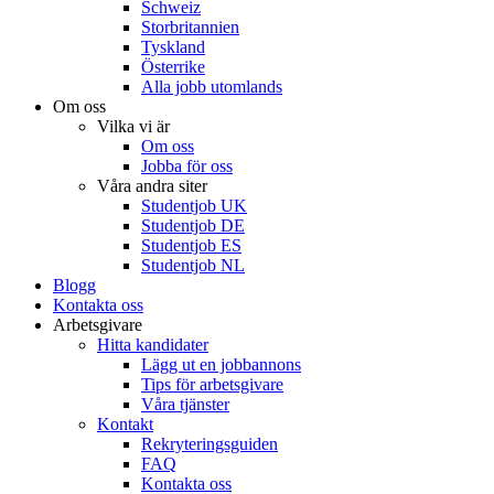
Schweiz
Storbritannien
Tyskland
Österrike
Alla jobb utomlands
Om oss
Vilka vi är
Om oss
Jobba för oss
Våra andra siter
Studentjob UK
Studentjob DE
Studentjob ES
Studentjob NL
Blogg
Kontakta oss
Arbetsgivare
Hitta kandidater
Lägg ut en jobbannons
Tips för arbetsgivare
Våra tjänster
Kontakt
Rekryteringsguiden
FAQ
Kontakta oss