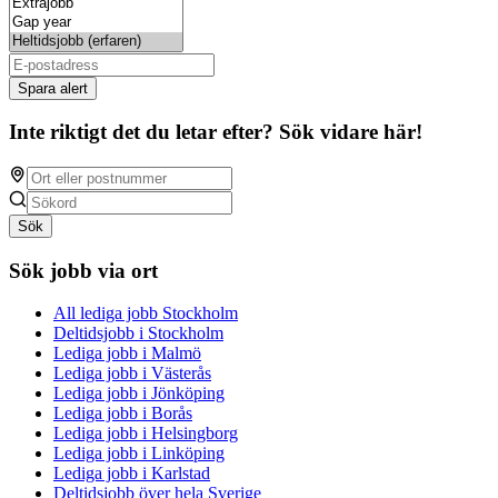
Spara alert
Inte riktigt det du letar efter? Sök vidare här!
Sök
Sök jobb via ort
All lediga jobb Stockholm
Deltidsjobb i Stockholm
Lediga jobb i Malmö
Lediga jobb i Västerås
Lediga jobb i Jönköping
Lediga jobb i Borås
Lediga jobb i Helsingborg
Lediga jobb i Linköping
Lediga jobb i Karlstad
Deltidsjobb över hela Sverige