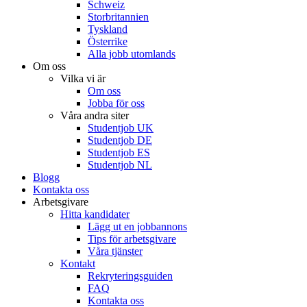
Schweiz
Storbritannien
Tyskland
Österrike
Alla jobb utomlands
Om oss
Vilka vi är
Om oss
Jobba för oss
Våra andra siter
Studentjob UK
Studentjob DE
Studentjob ES
Studentjob NL
Blogg
Kontakta oss
Arbetsgivare
Hitta kandidater
Lägg ut en jobbannons
Tips för arbetsgivare
Våra tjänster
Kontakt
Rekryteringsguiden
FAQ
Kontakta oss