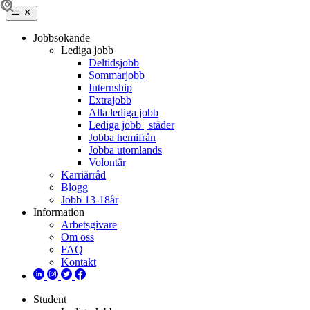
Jobbsökande
Lediga jobb
Deltidsjobb
Sommarjobb
Internship
Extrajobb
Alla lediga jobb
Lediga jobb | städer
Jobba hemifrån
Jobba utomlands
Volontär
Karriärråd
Blogg
Jobb 13-18år
Information
Arbetsgivare
Om oss
FAQ
Kontakt
Student