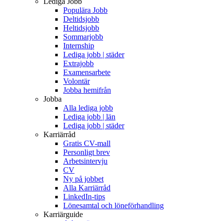
Lediga Jobb
Populära Jobb
Deltidsjobb
Heltidsjobb
Sommarjobb
Internship
Lediga jobb | städer
Extrajobb
Examensarbete
Volontär
Jobba hemifrån
Jobba
Alla lediga jobb
Lediga jobb | län
Lediga jobb | städer
Karriärråd
Gratis CV-mall
Personligt brev
Arbetsintervju
CV
Ny på jobbet
Alla Karriärråd
LinkedIn-tips
Lönesamtal och löneförhandling
Karriärguide