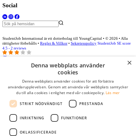
Social
StudentJob International är ett dotterbolag till YoungCapital • © 2026 • Alla
rättigheter förbehålls •
Regler & Villkor
•
Sekretesspolicy
StudentJob SE score
4.5 - 2 reviews
×
Denna webbplats använder
Logga in som företag
cookies
Denna webbplats använder cookies för att förbättra
E-post
*
användarupplevelsen. Genom att använda vår webbplats samtycker
du till alla cookies i enlighet med vår cookiepolicy.
Läs mer
Lösenord
STRIKT NÖDVÄNDIGT
PRESTANDA
kom ihåg mig
glömt ditt lösenord?
logga in
INRIKTNING
FUNKTIONER
Kostnadsfri företagsprofil
OKLASSIFICERADE