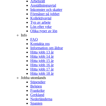
Arbetsrätt
Anställningsavtal
Inkomster och skatter
Förmåner på jobbet
Kollektivavtal
Typ av arbete
Lön efter yrke
Olika typer av lön
Info
FAQ
Kontakta oss
Information om åldrar
Hitta jobb 13 år
Hitta jobb 14 år
Hitta jobb 15 år
Hitta jobb 16 år
Hitta jobb 17 år
Hitta jobb 18 år
Jobba utomlands
Stipendier
Belgien
Frankrike
Grekland
Nederländerna
Spanien