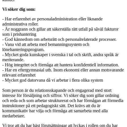
Vi söker dig som:
- Har erfarenhet av personaladministration eller liknande
administrativa roller.
- Är noggrann och gillar att säkerställa rätt utfall på såväl fakturor
som i prishantering
- God kännedom om arbetsrätt och personalrelaterade processer.
- Vana vid att arbeta med bemanningssystem och
lönehanteringsprogram.
- Mycket goda kunskaper i svenska i tal och skrift, andra språk är
meriterande.
- Hög integritet och förmåga att hantera konfidentiell information.
- Har en eftergymnasial utb. Inom ekonomi eller annan motsvarande
relevant erfarenhet
- Mycket god datorvana då vi arbetar i flera olika system
Som person är du relationsskapande och engagerad med stort
intresse för försäljning och siffror. Vi söker dig som gillar ordning
och reda och som arbetar strukturerat och har förmågan att förmedla
instruktioner på ett pedagogiskt sätt. Det krävs att du är
kommunikativ har vilja och förmåga att samarbeta med alla
medarbetare.
Vi tror att du har bäst förutsättningar att lyckas i rollen om du har