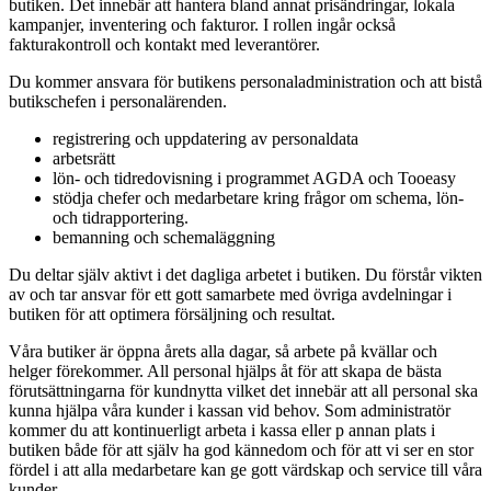
butiken. Det innebär att hantera bland annat prisändringar, lokala
kampanjer, inventering och fakturor. I rollen ingår också
fakturakontroll och kontakt med leverantörer.
Du kommer ansvara för butikens personaladministration och att bistå
butikschefen i personalärenden.
registrering och uppdatering av personaldata
arbetsrätt
lön- och tidredovisning i programmet AGDA och Tooeasy
stödja chefer och medarbetare kring frågor om schema, lön-
och tidrapportering.
bemanning och schemaläggning
Du deltar själv aktivt i det dagliga arbetet i butiken. Du förstår vikten
av och tar ansvar för ett gott samarbete med övriga avdelningar i
butiken för att optimera försäljning och resultat.
Våra butiker är öppna årets alla dagar, så arbete på kvällar och
helger förekommer. All personal hjälps åt för att skapa de bästa
förutsättningarna för kundnytta vilket det innebär att all personal ska
kunna hjälpa våra kunder i kassan vid behov. Som administratör
kommer du att kontinuerligt arbeta i kassa eller p annan plats i
butiken både för att själv ha god kännedom och för att vi ser en stor
fördel i att alla medarbetare kan ge gott värdskap och service till våra
kunder