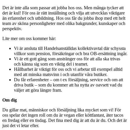
Det är inte alla som passar att jobba hos oss. Men många tycker att
det är kul! För oss är rätt inställning och vilja att utvecklas viktigare
än erfarenhet och utbildning. Hos oss får du jobba ihop med ett helt
team av sköna personligheter med olika bakgrunder, kunskaper och
perspektiv.
Lite mer om oss kommer här:
Vi är ansluta till Handelsanställdas kollektivavtal där schyssta
villkor som pension, försäkringar och bra OB-ersättning ingår.
Vi är ett gott gäng som anstränger oss för att alla ska trivas
och känna sig som en viktig del i teamet.
Hållbarhet är viktigt för oss och vi arbetar till exempel alltid
med att minska matsvinn i och utanför våra butiker.
Du får erfarenheter – om t ex försäljning, service och om att
driva butik – som du kommer att ha nytta av oavsett vad du
väljer att göra längre fram.
Om dig
Du gillar mat, människor och försäljning lika mycket som vi! För
oss spelar det ingen roll om du är vegan eller köttfantast, äter tacos
en fredag eller en tisdag. Det fina med dig är att du är du. Och det är
just det vi letar efter.