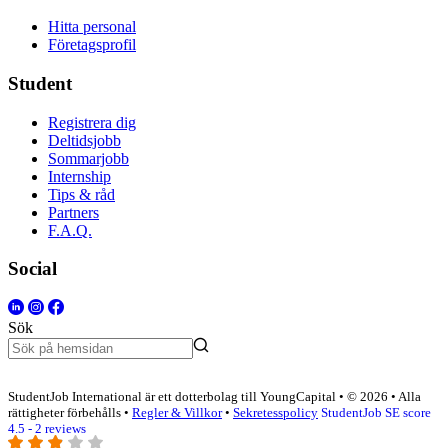
Hitta personal
Företagsprofil
Student
Registrera dig
Deltidsjobb
Sommarjobb
Internship
Tips & råd
Partners
F.A.Q.
Social
Sök
StudentJob International är ett dotterbolag till YoungCapital • © 2026 • Alla
rättigheter förbehålls •
Regler & Villkor
•
Sekretesspolicy
StudentJob SE score
4.5 - 2 reviews