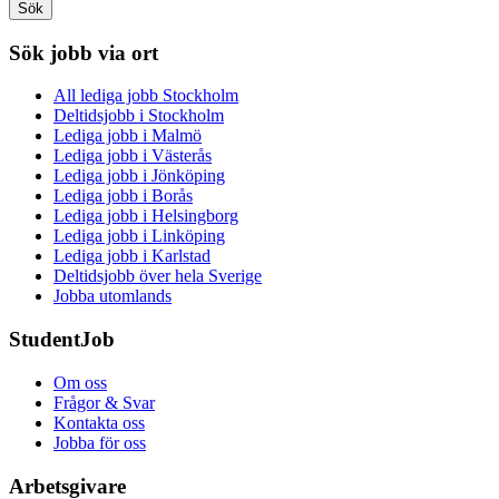
Sök
Sök jobb via ort
All lediga jobb Stockholm
Deltidsjobb i Stockholm
Lediga jobb i Malmö
Lediga jobb i Västerås
Lediga jobb i Jönköping
Lediga jobb i Borås
Lediga jobb i Helsingborg
Lediga jobb i Linköping
Lediga jobb i Karlstad
Deltidsjobb över hela Sverige
Jobba utomlands
StudentJob
Om oss
Frågor & Svar
Kontakta oss
Jobba för oss
Arbetsgivare