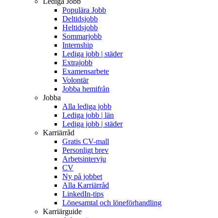
Lediga Jobb
Populära Jobb
Deltidsjobb
Heltidsjobb
Sommarjobb
Internship
Lediga jobb | städer
Extrajobb
Examensarbete
Volontär
Jobba hemifrån
Jobba
Alla lediga jobb
Lediga jobb | län
Lediga jobb | städer
Karriärråd
Gratis CV-mall
Personligt brev
Arbetsintervju
CV
Ny på jobbet
Alla Karriärråd
LinkedIn-tips
Lönesamtal och löneförhandling
Karriärguide