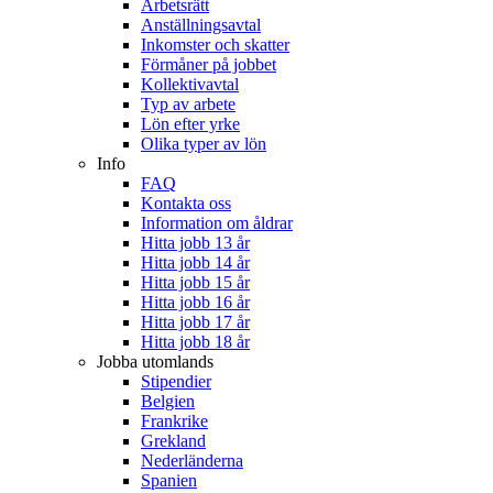
Arbetsrätt
Anställningsavtal
Inkomster och skatter
Förmåner på jobbet
Kollektivavtal
Typ av arbete
Lön efter yrke
Olika typer av lön
Info
FAQ
Kontakta oss
Information om åldrar
Hitta jobb 13 år
Hitta jobb 14 år
Hitta jobb 15 år
Hitta jobb 16 år
Hitta jobb 17 år
Hitta jobb 18 år
Jobba utomlands
Stipendier
Belgien
Frankrike
Grekland
Nederländerna
Spanien