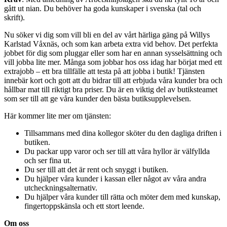
gått ut nian. Du behöver ha goda kunskaper i svenska (tal och
skrift).
Nu söker vi dig som vill bli en del av vårt härliga gäng på Willys
Karlstad Våxnäs, och som kan arbeta extra vid behov. Det perfekta
jobbet för dig som pluggar eller som har en annan sysselsättning och
vill jobba lite mer. Många som jobbar hos oss idag har börjat med ett
extrajobb – ett bra tillfälle att testa på att jobba i butik! Tjänsten
innebär kort och gott att du bidrar till att erbjuda våra kunder bra och
hållbar mat till riktigt bra priser. Du är en viktig del av butiksteamet
som ser till att ge våra kunder den bästa butiksupplevelsen.
Här kommer lite mer om tjänsten:
Tillsammans med dina kollegor sköter du den dagliga driften i
butiken.
Du packar upp varor och ser till att våra hyllor är välfyllda
och ser fina ut.
Du ser till att det är rent och snyggt i butiken.
Du hjälper våra kunder i kassan eller något av våra andra
utcheckningsalternativ.
Du hjälper våra kunder till rätta och möter dem med kunskap,
fingertoppskänsla och ett stort leende.
Om oss