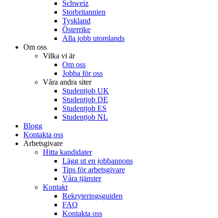
Schweiz
Storbritannien
Tyskland
Österrike
Alla jobb utomlands
Om oss
Vilka vi är
Om oss
Jobba för oss
Våra andra siter
Studentjob UK
Studentjob DE
Studentjob ES
Studentjob NL
Blogg
Kontakta oss
Arbetsgivare
Hitta kandidater
Lägg ut en jobbannons
Tips för arbetsgivare
Våra tjänster
Kontakt
Rekryteringsguiden
FAQ
Kontakta oss