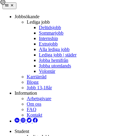
Jobbsökande
Lediga jobb
Deltidsjobb
Sommarjobb
Internship
Extrajobb
Alla lediga jobb
Lediga jobb | städer
Jobba hemifrån
Jobba utomlands
Volontär
Karriärråd
Blogg
Jobb 13-18år
Information
Arbetsgivare
Om oss
FAQ
Kontakt
Student