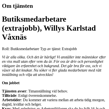
Om tjänsten
Butiksmedarbetare
(extrajobb), Willys Karlstad
Våxnäs
Roll: Butiksmedarbetare
Typ av tjänst: Extrajobb
Vi är alla olika. Och det är härligt! Vi anställer inte människor efter
en viss mall utan efter vem du är. För oss är driv och personlighet
viktigare än erfarenhet och bakgrund. Det går bra för oss, och vi
växer så det knakar. Nu söker vi fler glada medarbetare med rätt
inställning och vilja att utvecklas!
Om jobbet
Tjänsten avser
: Timanställning vid behov.
Tillträde
: Enligt överenskommelse.
Arbetstider
: Du kommer att variera mellan att arbeta tidig morgon,
dagtid, kvällar och helger.
Krav
: Med anledning av Arbetsmiljölagen ska du ha fyllt 16 år och