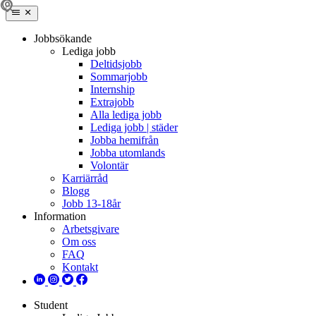
Jobbsökande
Lediga jobb
Deltidsjobb
Sommarjobb
Internship
Extrajobb
Alla lediga jobb
Lediga jobb | städer
Jobba hemifrån
Jobba utomlands
Volontär
Karriärråd
Blogg
Jobb 13-18år
Information
Arbetsgivare
Om oss
FAQ
Kontakt
Student