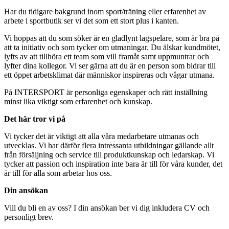
Har du tidigare bakgrund inom sport/träning eller erfarenhet av
arbete i sportbutik ser vi det som ett stort plus i kanten.
Vi hoppas att du som söker är en gladlynt lagspelare, som är bra på
att ta initiativ och som tycker om utmaningar. Du älskar kundmötet,
lyfts av att tillhöra ett team som vill framåt samt uppmuntrar och
lyfter dina kollegor. Vi ser gärna att du är en person som bidrar till
ett öppet arbetsklimat där människor inspireras och vågar utmana.
På INTERSPORT är personliga egenskaper och rätt inställning
minst lika viktigt som erfarenhet och kunskap.
Det här tror vi på
Vi tycker det är viktigt att alla våra medarbetare utmanas och
utvecklas. Vi har därför flera intressanta utbildningar gällande allt
från försäljning och service till produktkunskap och ledarskap. Vi
tycker att passion och inspiration inte bara är till för våra kunder, det
är till för alla som arbetar hos oss.
Din ansökan
Vill du bli en av oss? I din ansökan ber vi dig inkludera CV och
personligt brev.