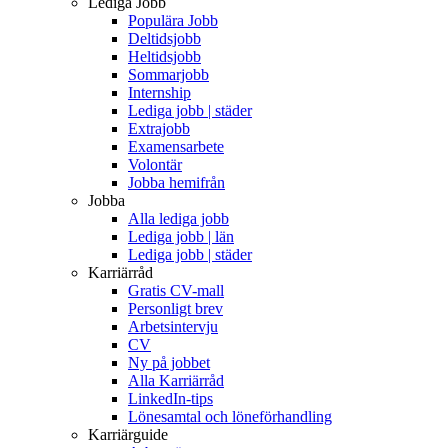
Lediga Jobb
Populära Jobb
Deltidsjobb
Heltidsjobb
Sommarjobb
Internship
Lediga jobb | städer
Extrajobb
Examensarbete
Volontär
Jobba hemifrån
Jobba
Alla lediga jobb
Lediga jobb | län
Lediga jobb | städer
Karriärråd
Gratis CV-mall
Personligt brev
Arbetsintervju
CV
Ny på jobbet
Alla Karriärråd
LinkedIn-tips
Lönesamtal och löneförhandling
Karriärguide