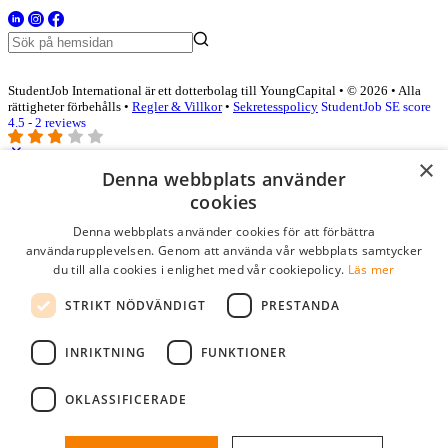
StudentJob International är ett dotterbolag till YoungCapital • © 2026 • Alla
rättigheter förbehålls •
Regler & Villkor
•
Sekretesspolicy
StudentJob SE score
4.5 - 2 reviews
×
Denna webbplats använder
Logga in som företag
cookies
Denna webbplats använder cookies för att förbättra
E-post
*
användarupplevelsen. Genom att använda vår webbplats samtycker
du till alla cookies i enlighet med vår cookiepolicy.
Läs mer
Lösenord
STRIKT NÖDVÄNDIGT
PRESTANDA
kom ihåg mig
glömt ditt lösenord?
logga in
INRIKTNING
FUNKTIONER
Kostnadsfri företagsprofil
OKLASSIFICERADE
Om du har företagskonto hos StudentJob SE, kan du enkelt logga in
och söka efter passande kandidater till ditt företag.