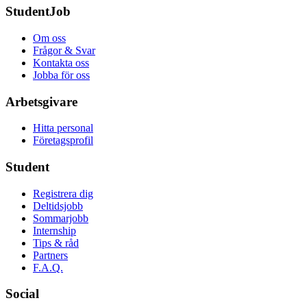
StudentJob
Om oss
Frågor & Svar
Kontakta oss
Jobba för oss
Arbetsgivare
Hitta personal
Företagsprofil
Student
Registrera dig
Deltidsjobb
Sommarjobb
Internship
Tips & råd
Partners
F.A.Q.
Social