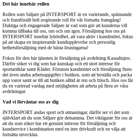
Det här innebär rollen
Rollen som Säljare på INTERSPORT är en varierande, spännande
och framförallt helt avgörande roll för vår fortsatta framgång!
Duktiga och engagerade Säljare är vad som gör att kunderna vill
komma tillbaka till oss, om och om igen. Försäljning hos oss på
INTERSPORT innebär lyhördhet, att vara aktiv i kundmötet, fokus
på att skapa en inspirerande kundupplevelse och personlig
helhetsförsäljning med de bästa lösningarna!
Fokus för den här tjänsten är försäljning på avdelning Kassalinjen.
Därför söker vi dig som har kunskap och ett stort intresse för
sportartiklar samt Kläder. Förutom kundmötet och försäljning finns
det även andra arbetsuppgifter i butiken, som att beställa och packa
upp varor samt se till att butiken alltid är ren och fräsch. Hos oss får
du en varierad vardag med möjligheten att arbeta på flera av våra
avdelningar.
Vad vi förväntar oss av dig
INTERSPORT andas sport och utmaningar, därför ser vi det som
självklart att du som Säljare gör detsamma. Det viktigaste för oss är
att du som söker har ett genuint intresse för försäljning och
kundservice i kombination med en inre drivkraft och en vilja att
fortsätta utvecklas.