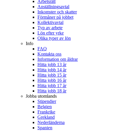
Arbetsrätt
Anställningsavtal
Inkomster och skatter
Förmåner på jobbet
Kollektivavtal
Typ av arbete
Lön efter yrke
Olika typer av lön
Info
FAQ
Kontakta oss
Information om åldrar
Hitta jobb 13 år
Hitta jobb 14 år
Hitta jobb 15 år
Hitta jobb 16 år
Hitta jobb 17 år
Hitta jobb 18 år
Jobba utomlands
Stipendier
Belgien
Frankrike
Grekland
Nederländerna
Spanien