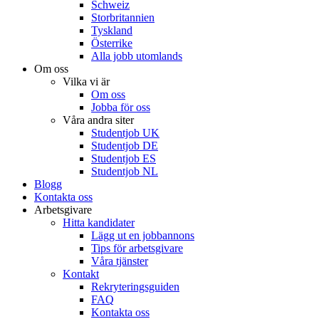
Schweiz
Storbritannien
Tyskland
Österrike
Alla jobb utomlands
Om oss
Vilka vi är
Om oss
Jobba för oss
Våra andra siter
Studentjob UK
Studentjob DE
Studentjob ES
Studentjob NL
Blogg
Kontakta oss
Arbetsgivare
Hitta kandidater
Lägg ut en jobbannons
Tips för arbetsgivare
Våra tjänster
Kontakt
Rekryteringsguiden
FAQ
Kontakta oss