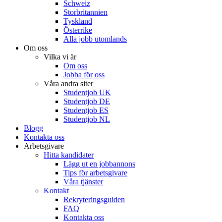
Schweiz
Storbritannien
Tyskland
Österrike
Alla jobb utomlands
Om oss
Vilka vi är
Om oss
Jobba för oss
Våra andra siter
Studentjob UK
Studentjob DE
Studentjob ES
Studentjob NL
Blogg
Kontakta oss
Arbetsgivare
Hitta kandidater
Lägg ut en jobbannons
Tips för arbetsgivare
Våra tjänster
Kontakt
Rekryteringsguiden
FAQ
Kontakta oss