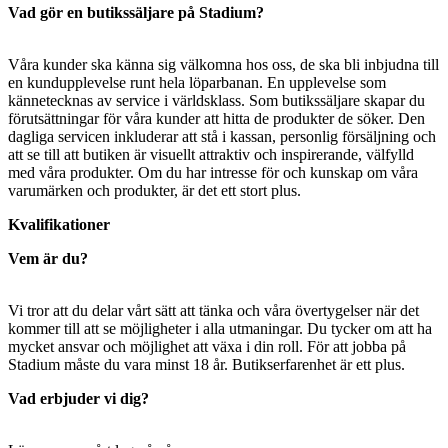
Vad gör en butikssäljare på Stadium?
Våra kunder ska känna sig välkomna hos oss, de ska bli inbjudna till
en kundupplevelse runt hela löparbanan. En upplevelse som
kännetecknas av service i världsklass. Som butikssäljare skapar du
förutsättningar för våra kunder att hitta de produkter de söker. Den
dagliga servicen inkluderar att stå i kassan, personlig försäljning och
att se till att butiken är visuellt attraktiv och inspirerande, välfylld
med våra produkter. Om du har intresse för och kunskap om våra
varumärken och produkter, är det ett stort plus.
Kvalifikationer
Vem är du?
Vi tror att du delar vårt sätt att tänka och våra övertygelser när det
kommer till att se möjligheter i alla utmaningar. Du tycker om att ha
mycket ansvar och möjlighet att växa i din roll. För att jobba på
Stadium måste du vara minst 18 år. Butikserfarenhet är ett plus.
Vad erbjuder vi dig?