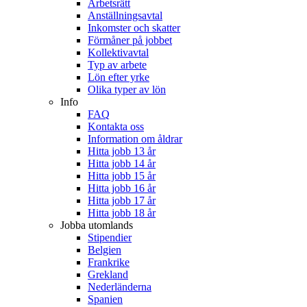
Arbetsrätt
Anställningsavtal
Inkomster och skatter
Förmåner på jobbet
Kollektivavtal
Typ av arbete
Lön efter yrke
Olika typer av lön
Info
FAQ
Kontakta oss
Information om åldrar
Hitta jobb 13 år
Hitta jobb 14 år
Hitta jobb 15 år
Hitta jobb 16 år
Hitta jobb 17 år
Hitta jobb 18 år
Jobba utomlands
Stipendier
Belgien
Frankrike
Grekland
Nederländerna
Spanien