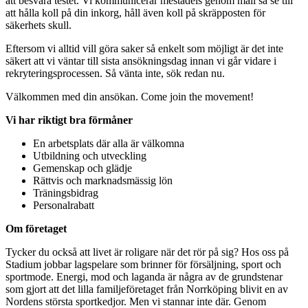
att besvara testet. Vi kommunicerar mestadels genom mail så se till
att hålla koll på din inkorg, håll även koll på skräpposten för
säkerhets skull.
Eftersom vi alltid vill göra saker så enkelt som möjligt är det inte
säkert att vi väntar till sista ansökningsdag innan vi går vidare i
rekryteringsprocessen. Så vänta inte, sök redan nu.
Välkommen med din ansökan. Come join the movement!
Vi har riktigt bra förmåner
En arbetsplats där alla är välkomna
Utbildning och utveckling
Gemenskap och glädje
Rättvis och marknadsmässig lön
Träningsbidrag
Personalrabatt
Om företaget
Tycker du också att livet är roligare när det rör på sig? Hos oss på
Stadium jobbar lagspelare som brinner för försäljning, sport och
sportmode. Energi, mod och laganda är några av de grundstenar
som gjort att det lilla familjeföretaget från Norrköping blivit en av
Nordens största sportkedjor. Men vi stannar inte där. Genom