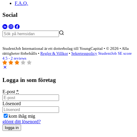
F.A.Q.
Social
StudentJob International är ett dotterbolag till YoungCapital • © 2026 • Alla
rättigheter förbehålls •
Regler & Villkor
•
Sekretesspolicy
StudentJob SE score
4.5 - 2 reviews
Logga in som företag
E-post
*
Lösenord
kom ihåg mig
glömt ditt lösenord?
logga in