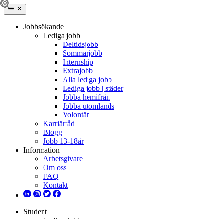
Jobbsökande
Lediga jobb
Deltidsjobb
Sommarjobb
Internship
Extrajobb
Alla lediga jobb
Lediga jobb | städer
Jobba hemifrån
Jobba utomlands
Volontär
Karriärråd
Blogg
Jobb 13-18år
Information
Arbetsgivare
Om oss
FAQ
Kontakt
Student