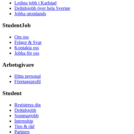
Lediga jobb i Karlstad
Deltidsjobb över hela Sverige
Jobba utomlands
StudentJob
Om oss
Frågor & Svar
Kontakta oss
Jobba för oss
Arbetsgivare
Hitta personal
Företagsprofil
Student
Registrera dig
Deltidsjobb
Sommarjobb
Internship
Tips & råd
Partners