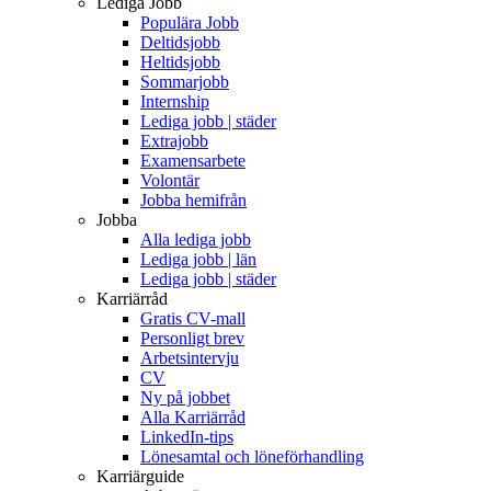
Lediga Jobb
Populära Jobb
Deltidsjobb
Heltidsjobb
Sommarjobb
Internship
Lediga jobb | städer
Extrajobb
Examensarbete
Volontär
Jobba hemifrån
Jobba
Alla lediga jobb
Lediga jobb | län
Lediga jobb | städer
Karriärråd
Gratis CV-mall
Personligt brev
Arbetsintervju
CV
Ny på jobbet
Alla Karriärråd
LinkedIn-tips
Lönesamtal och löneförhandling
Karriärguide